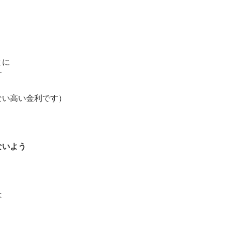
とに
す
ない高い金利です）
ないよう
は