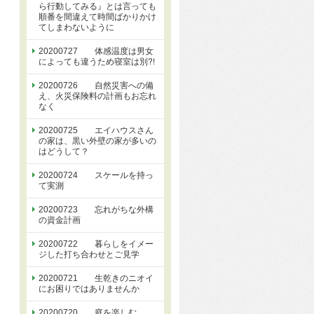
ら行動してみる』とは言っても
順番を間違えて時間ばかりかけ
てしまわないように
20200727 体感温度は男女
によっても違うため寝室は別⁈
20200726 自然災害への備
え、火災保険料の計画もお忘れ
なく
20200725 エイハウスさん
の家は、黒い外壁の家が多いの
はどうして？
20200724 スケールを持っ
て実測
20200723 忘れがちな外構
の資金計画
20200722 暮らしをイメー
ジした打ち合わせとご見学
20200721 生乾きのニオイ
にお困りではありませんか
20200720 庭を楽しむ