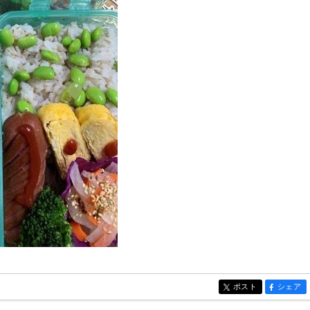
ポスト
シェア
entry5714
entry57