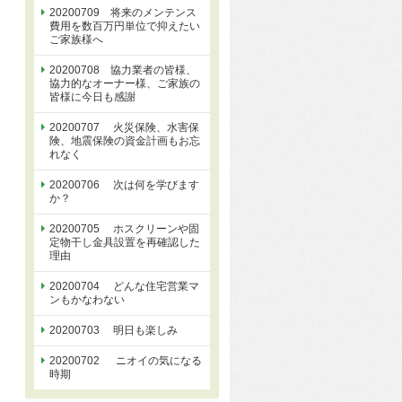
20200709 将来のメンテンス
費用を数百万円単位で抑えたい
ご家族様へ
20200708 協力業者の皆様、
協力的なオーナー様、ご家族の
皆様に今日も感謝
20200707 火災保険、水害保
険、地震保険の資金計画もお忘
れなく
20200706 次は何を学びます
か？
20200705 ホスクリーンや固
定物干し金具設置を再確認した
理由
20200704 どんな住宅営業マ
ンもかなわない
20200703 明日も楽しみ
20200702 ニオイの気になる
時期