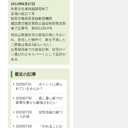
2013年8月27日
作業主任者技能講習終了
足場の組立て等
秋田労働局長登録教習機関
建設業労働災害防止協会秋田県支部
修了証番号 第0011914号
現在は新築住宅の資金計画に力をい
れ、担当した物件で、家を手放した
ご家族は過去1組もいない。
お客様目線での資金計画、住宅ロー
ン選びのエキスパートとして定評が
ある
最近の記事
20200731 ポイントに縛ら
れていませんか？
20200730 蒸し暑い家での
家事仕事から解放されたい
20200729 女性目線の家づ
くり計画
20200728 『やれることか