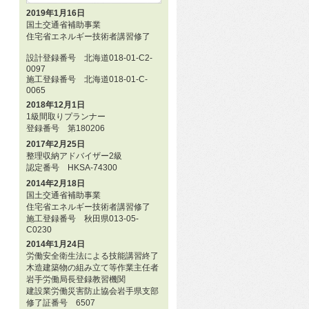
2019年1月16日
国土交通省補助事業
住宅省エネルギー技術者講習修了
設計登録番号 北海道018-01-C2-
0097
施工登録番号 北海道018-01-C-
0065
2018年12月1日
1級間取りプランナー
登録番号 第180206
2017年2月25日
整理収納アドバイザー2級
認定番号 HKSA-74300
2014年2月18日
国土交通省補助事業
住宅省エネルギー技術者講習修了
施工登録番号 秋田県013-05-
C0230
2014年1月24日
労働安全衛生法による技能講習終了
木造建築物の組み立て等作業主任者
岩手労働局長登録教習機関
建設業労働災害防止協会岩手県支部
修了証番号 6507