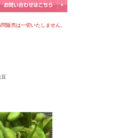
訪問販売は一切いたしません。
。
枝豆