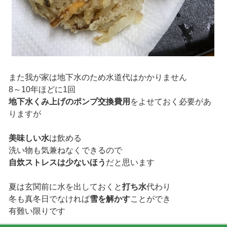
また我が家は地下水のため水道代はかかりません
8～10年ほどに1回
地下水くみ上げのポンプ交換費用
をよせておく必要があ
りますが
美味しい水
は飲める
洗い物も気兼ねなくできるので
自炊ストレスは少ないほう
だと思います
夏は玄関前に水を出しておくと
打ち水
代わり
冬も真冬日でなければ
雪を解かす
ことができ
有難い限りです