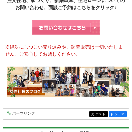
注文住宅、家づくり、新築車庫、住宅ローンについての
お問い合わせ、面談ご予約はこちらをクリック↓
※絶対にしつこい売り込みや、訪問販売は一切いたしま
せん。ご安心してお越しください。
パーマリンク
entry9994
ポスト
シェア
entry9994
entry9994