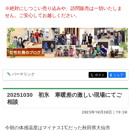
※絶対にしつこい売り込みや、訪問販売は一切いたしま
せん。ご安心してお越しください。
パーマリンク
entry9995
ポスト
シェア
entry9995
entry9995
20251030 初氷 寒暖差の激しい現場にてご
相談
2025年10月30日｜19:30
今朝の体感温度はマイナス1℃だった秋田県大仙市