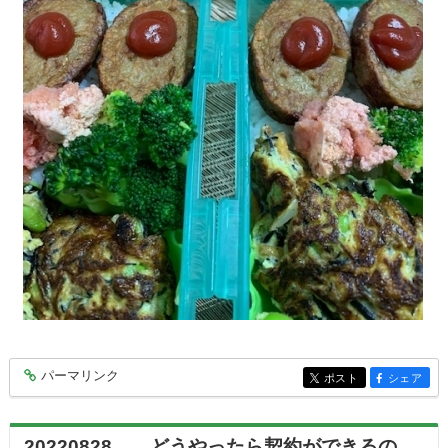
パーマリンク
entry7464
ポスト
シェア
entry7464
entry7464
20220828 どうやったら契約ができるの