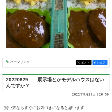
パーマリンク
entry7465
ポスト
シェア
entry7465
entry7465
20220829 展示場とかモデルハウスはない
んですか？
2022年8月29日｜20:50
賢い方ならすぐにお気づきになると思います