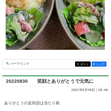
パーマリンク
entry7468
ポスト
シェア
entry7468
entry7468
20220830 笑顔とありがとうで元気に
2022年8月30日｜20:40
ありがとうの反対語は当たり前