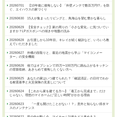
20260701 【10年後に後悔しない】「外壁メンテで数百万円!?」を防
ぐ、エイハウスの家づくり
20260630 15人が集まったリビングと、鳥海山を望む豊かな暮らし
20260629 【安全チェック】家の周りの「小さな変化」に気づいてい
ますか？LPガスボンベの傾きや地盤の沈み
20260628 お引渡しから10年目。キレイが続く秘訣など、いろいろ教
えていただきました
20260627 外構の段取りと、最近の地震から学ぶ「マイコンメー
ター」の安全機能
20260626 他ではオプションで35万〜100万円に跳ね上がるキッチン
の背面収納、あきらめて後悔したくない方へ
20260625 あなたの家はいつ建てられた？「確認済証」の日付でわか
る耐震基準と火災保険の見直しについて
20260624 【これから家を建てる方へ】「着工から完成まで」だけ
じゃない。理想のマイホームに"正しい時間"がかかる理由
20260623 「一度も開けたことがない！？」意外と知らない排水マ
スのメンテナンス
20260622 世の中が動く今、マイホーム計画をどう進める？