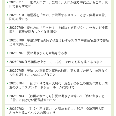
20260711 「世界人口デー」に思う。人口が減る時代だからこそ、秋
田で暮らす意味
20260710 給湯器を「室内」に設置するメリットとは？猛暑や大雪、
防犯対策にも
20260709 夏休みの「困った！」を解決する家づくり。セカンド冷蔵
庫と、家族が協力したくなる間取り
20260708 平成10年頃の完了検査はわずか38%!? 中古住宅選びで書類
より大切なこと
20260707 夏の暑さからも家族を守る家
20260706 住宅価格が上がっている今、それでも家を建てるべき？
20260705 美味しい夏野菜と家族の時間。家を建てた後も「無理なく
人生を楽しむ」ために大切なこと
20260704 家づくりで最も大切な「お金」のお話や確認作業と、来
週のタカラスタンダードショールームに向けて
20260703 【秋田の家づくり】夏の暑さより怖い？「痛い寒さ」と
「雪」に負けない配置計画のコツ
20260702 「注文住宅は高い」と諦める前に。30坪で900万円も変
わったら⁉エイハウスの家づくり