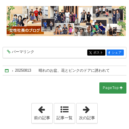
パーマリンク
entry9833
ポスト
シェア
entry9833
entry9833
20250813 晴れのお盆、花とピンクのドアに誘われて
Home
PageTop
「20250812 国勢調査2025 ― 回
「2025081
前の記事
記事一覧
次の記事