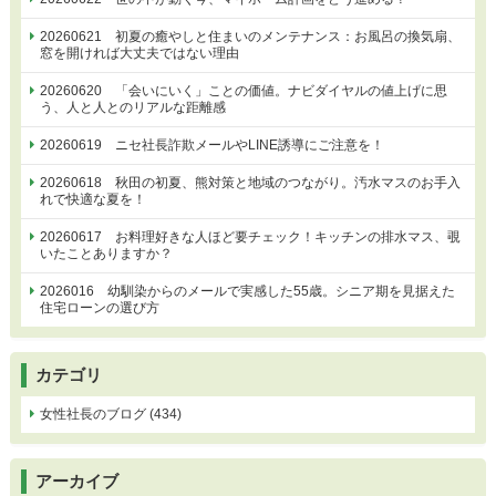
20260621 初夏の癒やしと住まいのメンテナンス：お風呂の換気扇、
窓を開ければ大丈夫ではない理由
20260620 「会いにいく」ことの価値。ナビダイヤルの値上げに思
う、人と人とのリアルな距離感
20260619 ニセ社長詐欺メールやLINE誘導にご注意を！
20260618 秋田の初夏、熊対策と地域のつながり。汚水マスのお手入
れで快適な夏を！
20260617 お料理好きな人ほど要チェック！キッチンの排水マス、覗
いたことありますか？
2026016 幼馴染からのメールで実感した55歳。シニア期を見据えた
住宅ローンの選び方
カテゴリ
女性社長のブログ (434)
アーカイブ