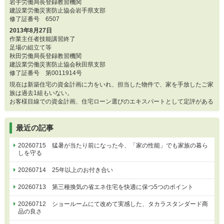
岩手労働局長登録教習機関
建設業労働災害防止協会岩手県支部
修了証番号 6507
2013年8月27日
作業主任者技能講習終了
足場の組立て等
秋田労働局長登録教習機関
建設業労働災害防止協会秋田県支部
修了証番号 第0011914号
現在は新築住宅の資金計画に力をいれ、担当した物件で、家を手放したご家
族は過去1組もいない。
お客様目線での資金計画、住宅ローン選びのエキスパートとして定評がある
最近の記事
20260715 猛暑が当たり前になった今、「家の性能」でも家族の暮ら
しを守る
20260714 25年以上のお付き合い
20260713 第三種換気の省エネ住宅を快適に保つ5つのポイント
20260712 ショールームにて改めて実感した、タカラスタンダード商
品の良さ