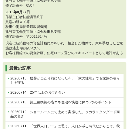
建設業労働災害防止協会岩手県支部
修了証番号 6507
2013年8月27日
作業主任者技能講習終了
足場の組立て等
秋田労働局長登録教習機関
建設業労働災害防止協会秋田県支部
修了証番号 第0011914号
現在は新築住宅の資金計画に力をいれ、担当した物件で、家を手放したご家
族は過去1組もいない。
お客様目線での資金計画、住宅ローン選びのエキスパートとして定評がある
最近の記事
20260715 猛暑が当たり前になった今、「家の性能」でも家族の暮ら
しを守る
20260714 25年以上のお付き合い
20260713 第三種換気の省エネ住宅を快適に保つ5つのポイント
20260712 ショールームにて改めて実感した、タカラスタンダード商
品の良さ
20260711 「世界人口デー」に思う。人口が減る時代だからこそ、秋