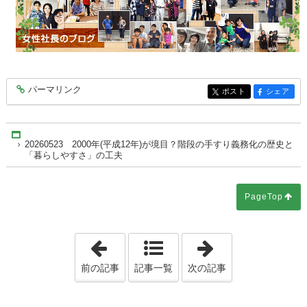
パーマリンク
entry10473
ポスト
シェア
entry10473
entry10473
Home
20260523 2000年(平成12年)が境目？階段の手すり義務化の歴史と
「暮らしやすさ」の工夫
PageTop
「20260522 物流の変化に対応。朝
「2026052
前の記事
記事一覧
次の記事