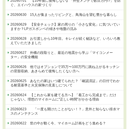
20260701 【10年後に後悔しない】「外壁メンテで数百万円!?」を防
ぐ、エイハウスの家づくり
20260630 15人が集まったリビングと、鳥海山を望む豊かな暮らし
20260629 【安全チェック】家の周りの「小さな変化」に気づいてい
ますか？LPガスボンベの傾きや地盤の沈み
20260628 お引渡しから10年目。キレイが続く秘訣など、いろいろ教
えていただきました
20260627 外構の段取りと、最近の地震から学ぶ「マイコンメー
ター」の安全機能
20260626 他ではオプションで35万〜100万円に跳ね上がるキッチン
の背面収納、あきらめて後悔したくない方へ
20260625 あなたの家はいつ建てられた？「確認済証」の日付でわか
る耐震基準と火災保険の見直しについて
20260624 【これから家を建てる方へ】「着工から完成まで」だけ
じゃない。理想のマイホームに"正しい時間"がかかる理由
20260623 「一度も開けたことがない！？」意外と知らない排水マ
スのメンテナンス
20260622 世の中が動く今、マイホーム計画をどう進める？