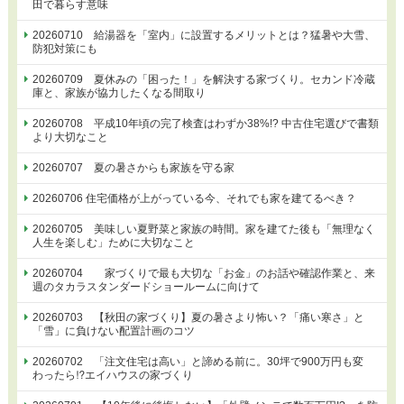
田で暮らす意味
20260710 給湯器を「室内」に設置するメリットとは？猛暑や大雪、
防犯対策にも
20260709 夏休みの「困った！」を解決する家づくり。セカンド冷蔵
庫と、家族が協力したくなる間取り
20260708 平成10年頃の完了検査はわずか38%!? 中古住宅選びで書類
より大切なこと
20260707 夏の暑さからも家族を守る家
20260706 住宅価格が上がっている今、それでも家を建てるべき？
20260705 美味しい夏野菜と家族の時間。家を建てた後も「無理なく
人生を楽しむ」ために大切なこと
20260704 家づくりで最も大切な「お金」のお話や確認作業と、来
週のタカラスタンダードショールームに向けて
20260703 【秋田の家づくり】夏の暑さより怖い？「痛い寒さ」と
「雪」に負けない配置計画のコツ
20260702 「注文住宅は高い」と諦める前に。30坪で900万円も変
わったら⁉エイハウスの家づくり