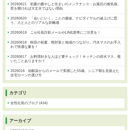
20260621 初夏の癒やしと住まいのメンテナンス：お風呂の換気扇、
窓を開ければ大丈夫ではない理由
20260620 「会いにいく」ことの価値。ナビダイヤルの値上げに思
う、人と人とのリアルな距離感
20260619 ニセ社長詐欺メールやLINE誘導にご注意を！
20260618 秋田の初夏、熊対策と地域のつながり。汚水マスのお手入
れで快適な夏を！
20260617 お料理好きな人ほど要チェック！キッチンの排水マス、覗
いたことありますか？
2026016 幼馴染からのメールで実感した55歳。シニア期を見据えた
住宅ローンの選び方
カテゴリ
女性社長のブログ (434)
アーカイブ