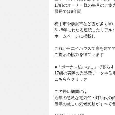
17組のオーナー様の毎月のご協
最長では9年間
横手市や湯沢市など雪が多く寒
5～8年にわたる連続したリアル
ホームページに掲載し
これからエイハウスで家を建て
ご提示の協力を得ています
■「ボーナス払いなし」で暮らす
17組の実際の光熱費データや住
こちら
をクリック
この長い期間には
近年の急激な電気代・灯油代の
毎年の厳しい気候変動がすべて