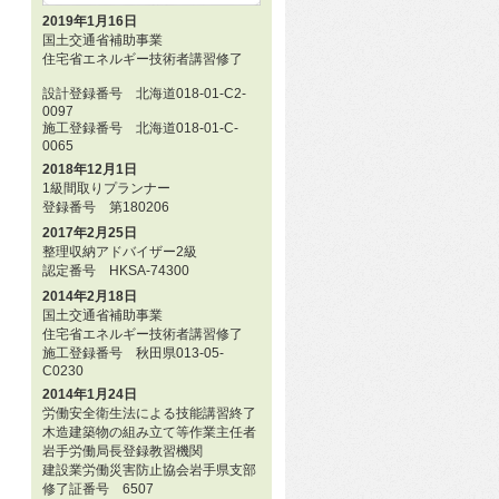
2019年1月16日
国土交通省補助事業
住宅省エネルギー技術者講習修了
設計登録番号 北海道018-01-C2-
0097
施工登録番号 北海道018-01-C-
0065
2018年12月1日
1級間取りプランナー
登録番号 第180206
2017年2月25日
整理収納アドバイザー2級
認定番号 HKSA-74300
2014年2月18日
国土交通省補助事業
住宅省エネルギー技術者講習修了
施工登録番号 秋田県013-05-
C0230
2014年1月24日
労働安全衛生法による技能講習終了
木造建築物の組み立て等作業主任者
岩手労働局長登録教習機関
建設業労働災害防止協会岩手県支部
修了証番号 6507