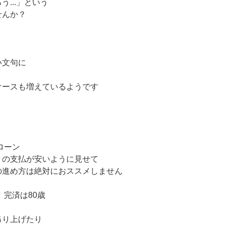
...」という
せんか？
い文句に
ケースも増えているようです
ローン
々の支払が安いように見せて
の進め方は絶対におススメしません
、完済は80歳
吊り上げたり