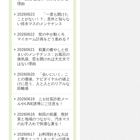
理由
20260623 「一度も開けた
ことがない！？」意外と知らな
い排水マスのメンテナンス
20260622 世の中が動く今、
マイホーム計画をどう進める？
20260621 初夏の癒やしと住
まいのメンテナンス：お風呂の
換気扇、窓を開ければ大丈夫で
はない理由
20260620 「会いにいく」こ
との価値。ナビダイヤルの値上
げに思う、人と人とのリアルな
距離感
20260619 ニセ社長詐欺メー
ルやLINE誘導にご注意を！
20260618 秋田の初夏、熊対
策と地域のつながり。汚水マス
のお手入れで快適な夏を！
20260617 お料理好きな人ほ
ど要チェック！キッチンの排水