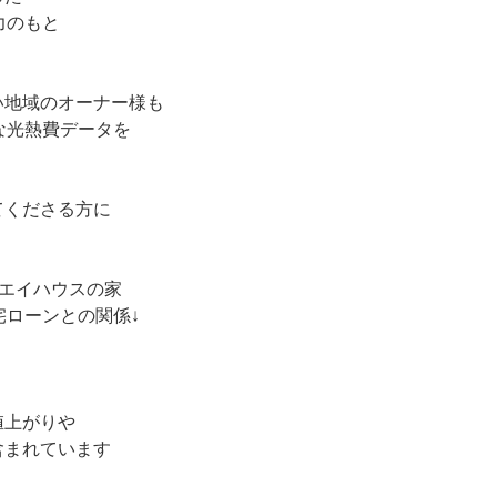
力のもと
い地域のオーナー様も
な光熱費データを
てくださる方に
エイハウスの家
宅ローンとの関係↓
値上がりや
含まれています