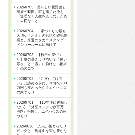
20260705 美味しい夏野菜と
家族の時間。家を建てた後も
「無理なく人生を楽しむ」ため
に大切なこと
20260704 家づくりで最も
大切な「お金」のお話や確認作
業と、来週のタカラスタンダー
ドショールームに向けて
20260703 【秋田の家づく
り】夏の暑さより怖い？「痛い
寒さ」と「雪」に負けない配置
計画のコツ
20260702 「注文住宅は高
い」と諦める前に。30坪で900
万円も変わったら⁉エイハウス
の家づくり
20260701 【10年後に後悔し
ない】「外壁メンテで数百万
円!?」を防ぐ、エイハウスの家
づくり
20260630 15人が集まったリ
ビングと、鳥海山を望む豊かな