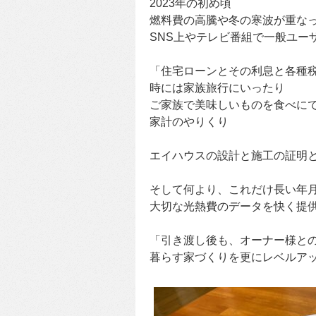
2023年の初め頃
燃料費の高騰や冬の寒波が重な
SNS上やテレビ番組で一般ユー
「住宅ローンとその利息と各種
時には家族旅行にいったり
ご家族で美味しいものを食べに
家計のやりくり
エイハウスの設計と施工の証明
そして何より、これだけ長い年
大切な光熱費のデータを快く提
「引き渡し後も、オーナー様と
暮らす家づくりを更にレベルア