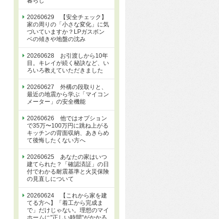
暮らし
20260629 【安全チェック】
家の周りの「小さな変化」に気
づいていますか？LPガスボン
ベの傾きや地盤の沈み
20260628 お引渡しから10年
目。キレイが続く秘訣など、い
ろいろ教えていただきました
20260627 外構の段取りと、
最近の地震から学ぶ「マイコン
メーター」の安全機能
20260626 他ではオプション
で35万〜100万円に跳ね上がる
キッチンの背面収納、あきらめ
て後悔したくない方へ
20260625 あなたの家はいつ
建てられた？「確認済証」の日
付でわかる耐震基準と火災保険
の見直しについて
20260624 【これから家を建
てる方へ】「着工から完成ま
で」だけじゃない。理想のマイ
ホームに"正しい時間"がかかる