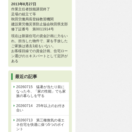
2013年8月27日
作業主任者技能講習終了
足場の組立て等
秋田労働局長登録教習機関
建設業労働災害防止協会秋田県支部
修了証番号 第0011914号
現在は新築住宅の資金計画に力をい
れ、担当した物件で、家を手放した
ご家族は過去1組もいない。
お客様目線での資金計画、住宅ロー
ン選びのエキスパートとして定評が
ある
最近の記事
20260715 猛暑が当たり前に
なった今、「家の性能」でも家
族の暮らしを守る
20260714 25年以上のお付き
合い
20260713 第三種換気の省エ
ネ住宅を快適に保つ5つのポイ
ント