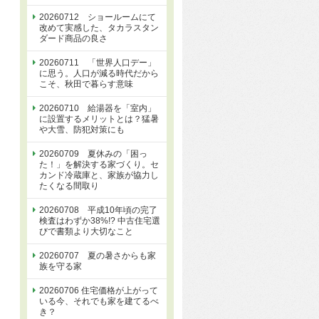
20260712 ショールームにて
改めて実感した、タカラスタン
ダード商品の良さ
20260711 「世界人口デー」
に思う。人口が減る時代だから
こそ、秋田で暮らす意味
20260710 給湯器を「室内」
に設置するメリットとは？猛暑
や大雪、防犯対策にも
20260709 夏休みの「困っ
た！」を解決する家づくり。セ
カンド冷蔵庫と、家族が協力し
たくなる間取り
20260708 平成10年頃の完了
検査はわずか38%!? 中古住宅選
びで書類より大切なこと
20260707 夏の暑さからも家
族を守る家
20260706 住宅価格が上がって
いる今、それでも家を建てるべ
き？