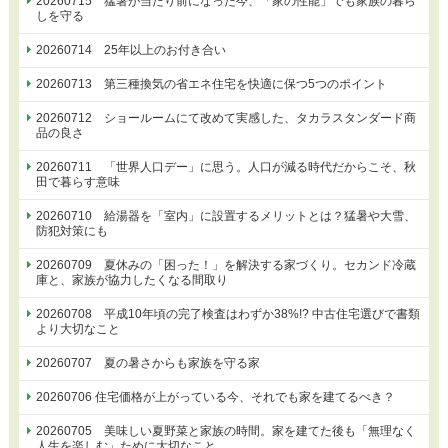
20260715 猛暑が当たり前になった今、「家の性能」でも家族の暮ら
しを守る
20260714 25年以上のお付き合い
20260713 第三種換気の省エネ住宅を快適に保つ5つのポイント
20260712 ショールームにて改めて実感した、タカラスタンダード商
品の良さ
20260711 「世界人口デー」に思う。人口が減る時代だからこそ、秋
田で暮らす意味
20260710 給湯器を「室内」に設置するメリットとは？猛暑や大雪、
防犯対策にも
20260709 夏休みの「困った！」を解決する家づくり。セカンド冷蔵
庫と、家族が協力したくなる間取り
20260708 平成10年頃の完了検査はわずか38%!? 中古住宅選びで書類
より大切なこと
20260707 夏の暑さからも家族を守る家
20260706 住宅価格が上がっている今、それでも家を建てるべき？
20260705 美味しい夏野菜と家族の時間。家を建てた後も「無理なく
人生を楽しむ」ために大切なこと