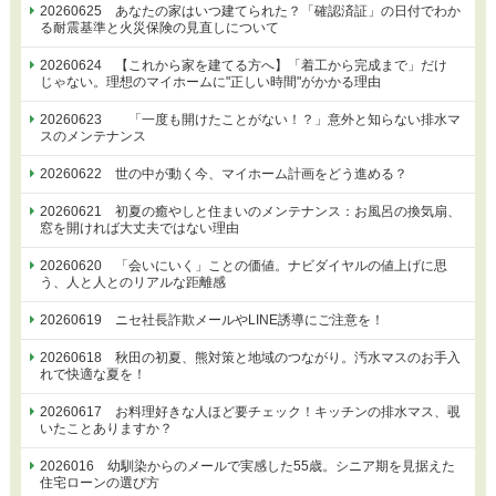
20260625 あなたの家はいつ建てられた？「確認済証」の日付でわか
る耐震基準と火災保険の見直しについて
20260624 【これから家を建てる方へ】「着工から完成まで」だけ
じゃない。理想のマイホームに"正しい時間"がかかる理由
20260623 「一度も開けたことがない！？」意外と知らない排水マ
スのメンテナンス
20260622 世の中が動く今、マイホーム計画をどう進める？
20260621 初夏の癒やしと住まいのメンテナンス：お風呂の換気扇、
窓を開ければ大丈夫ではない理由
20260620 「会いにいく」ことの価値。ナビダイヤルの値上げに思
う、人と人とのリアルな距離感
20260619 ニセ社長詐欺メールやLINE誘導にご注意を！
20260618 秋田の初夏、熊対策と地域のつながり。汚水マスのお手入
れで快適な夏を！
20260617 お料理好きな人ほど要チェック！キッチンの排水マス、覗
いたことありますか？
2026016 幼馴染からのメールで実感した55歳。シニア期を見据えた
住宅ローンの選び方