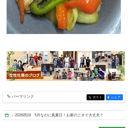
パーマリンク
entry10469
ポスト
シェア
entry10469
entry10469
20260519 5月なのに真夏日！お家のニオイ大丈夫？
Home