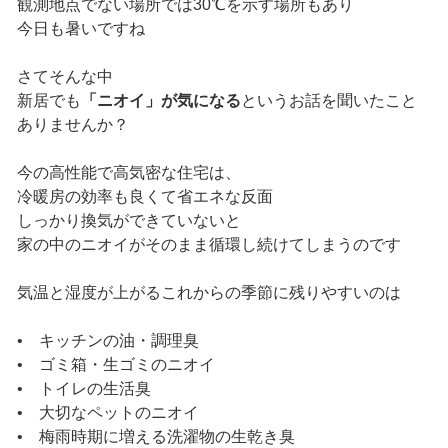
観測地点でない場所では30℃を示す場所もあり
今日も暑いですね
さてそんな中
新居でも
「ニオイ」が気になる
というお話を聞いたこと
ありませんか？
今の高性能で高気密な住宅は、
冷暖房の効率も良くて省エネな反面
しっかり換気ができていないと
家の中のニオイがそのまま循環し続けてしまうのです
気温と湿度が上がるこれからの季節に残りやすいのは
• キッチンの油・調理臭
• ゴミ箱・生ゴミのニオイ
• トイレの生活臭
• 大切なペットのニオイ
• 梅雨時期に増える洗濯物の生乾き臭