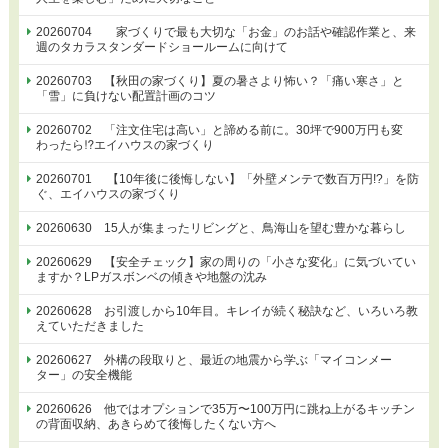
20260704 家づくりで最も大切な「お金」のお話や確認作業と、来
週のタカラスタンダードショールームに向けて
20260703 【秋田の家づくり】夏の暑さより怖い？「痛い寒さ」と
「雪」に負けない配置計画のコツ
20260702 「注文住宅は高い」と諦める前に。30坪で900万円も変
わったら⁉エイハウスの家づくり
20260701 【10年後に後悔しない】「外壁メンテで数百万円!?」を防
ぐ、エイハウスの家づくり
20260630 15人が集まったリビングと、鳥海山を望む豊かな暮らし
20260629 【安全チェック】家の周りの「小さな変化」に気づいてい
ますか？LPガスボンベの傾きや地盤の沈み
20260628 お引渡しから10年目。キレイが続く秘訣など、いろいろ教
えていただきました
20260627 外構の段取りと、最近の地震から学ぶ「マイコンメー
ター」の安全機能
20260626 他ではオプションで35万〜100万円に跳ね上がるキッチン
の背面収納、あきらめて後悔したくない方へ