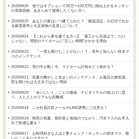
20260626 他ではオプションで35万〜100万円に跳ね上がるキッチン
の背面収納、あきらめて後悔したくない方へ
20260625 あなたの家はいつ建てられた？「確認済証」の日付でわか
る耐震基準と火災保険の見直しについて
20260624 【これから家を建てる方へ】「着工から完成まで」だけ
じゃない。理想のマイホームに"正しい時間"がかかる理由
20260623 「一度も開けたことがない！？」意外と知らない排水マ
スのメンテナンス
20260622 世の中が動く今、マイホーム計画をどう進める？
20260621 初夏の癒やしと住まいのメンテナンス：お風呂の換気扇、
窓を開ければ大丈夫ではない理由
20260620 「会いにいく」ことの価値。ナビダイヤルの値上げに思
う、人と人とのリアルな距離感
20260619 ニセ社長詐欺メールやLINE誘導にご注意を！
20260618 秋田の初夏、熊対策と地域のつながり。汚水マスのお手入
れで快適な夏を！
20260617 お料理好きな人ほど要チェック！キッチンの排水マス、覗
いたことありますか？