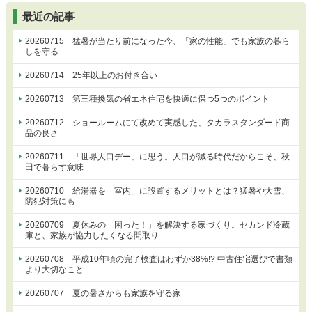
最近の記事
20260715 猛暑が当たり前になった今、「家の性能」でも家族の暮ら
しを守る
20260714 25年以上のお付き合い
20260713 第三種換気の省エネ住宅を快適に保つ5つのポイント
20260712 ショールームにて改めて実感した、タカラスタンダード商
品の良さ
20260711 「世界人口デー」に思う。人口が減る時代だからこそ、秋
田で暮らす意味
20260710 給湯器を「室内」に設置するメリットとは？猛暑や大雪、
防犯対策にも
20260709 夏休みの「困った！」を解決する家づくり。セカンド冷蔵
庫と、家族が協力したくなる間取り
20260708 平成10年頃の完了検査はわずか38%!? 中古住宅選びで書類
より大切なこと
20260707 夏の暑さからも家族を守る家