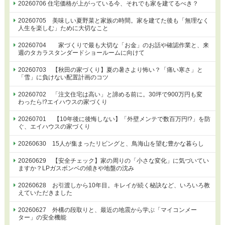
20260706 住宅価格が上がっている今、それでも家を建てるべき？
20260705 美味しい夏野菜と家族の時間。家を建てた後も「無理なく
人生を楽しむ」ために大切なこと
20260704 家づくりで最も大切な「お金」のお話や確認作業と、来
週のタカラスタンダードショールームに向けて
20260703 【秋田の家づくり】夏の暑さより怖い？「痛い寒さ」と
「雪」に負けない配置計画のコツ
20260702 「注文住宅は高い」と諦める前に。30坪で900万円も変
わったら⁉エイハウスの家づくり
20260701 【10年後に後悔しない】「外壁メンテで数百万円!?」を防
ぐ、エイハウスの家づくり
20260630 15人が集まったリビングと、鳥海山を望む豊かな暮らし
20260629 【安全チェック】家の周りの「小さな変化」に気づいてい
ますか？LPガスボンベの傾きや地盤の沈み
20260628 お引渡しから10年目。キレイが続く秘訣など、いろいろ教
えていただきました
20260627 外構の段取りと、最近の地震から学ぶ「マイコンメー
ター」の安全機能