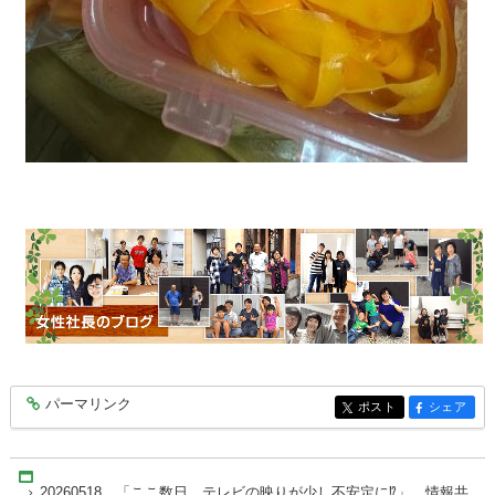
パーマリンク
entry10468
ポスト
シェア
entry10468
entry10468
Home
20260518 「ここ数日、テレビの映りが少し不安定に⁉」 情報共