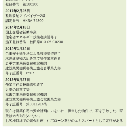
登録番号 第180206
2017年2月25日
整理収納アドバイザー2級
認定番号 HKSA-74300
2014年2月18日
国土交通省補助事業
住宅省エネルギー技術者講習修了
施工登録番号 秋田県013-05-C0230
2014年1月24日
労働安全衛生法による技能講習終了
木造建築物の組み立て等作業主任者
岩手労働局長登録教習機関
建設業労働災害防止協会岩手県支部
修了証番号 6507
2013年8月27日
作業主任者技能講習終了
足場の組立て等
秋田労働局長登録教習機関
建設業労働災害防止協会秋田県支部
修了証番号 第0011914号
現在は新築住宅の資金計画に力をいれ、担当した物件で、家を手放したご家
族は過去1組もいない。
お客様目線での資金計画、住宅ローン選びのエキスパートとして定評がある