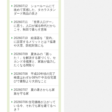
20260712 ショールームにて
改めて実感した、タカラスタン
ダード商品の良さ
20260711 「世界人口デー」
に思う。人口が減る時代だから
こそ、秋田で暮らす意味
20260710 給湯器を「室内」
に設置するメリットとは？猛暑
や大雪、防犯対策にも
20260709 夏休みの「困っ
た！」を解決する家づくり。セ
カンド冷蔵庫と、家族が協力し
たくなる間取り
20260708 平成10年頃の完了
検査はわずか38%!? 中古住宅選
びで書類より大切なこと
20260707 夏の暑さからも家
族を守る家
20260706 住宅価格が上がって
いる今、それでも家を建てるべ
き？