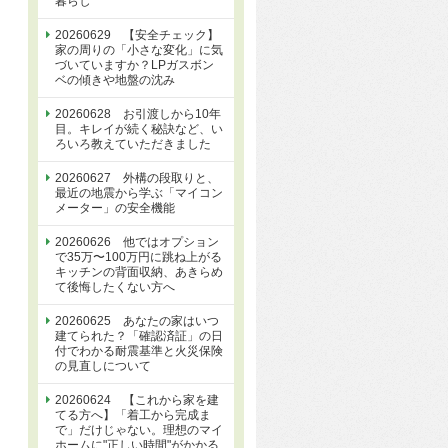
暮らし
20260629 【安全チェック】
家の周りの「小さな変化」に気
づいていますか？LPガスボン
ベの傾きや地盤の沈み
20260628 お引渡しから10年
目。キレイが続く秘訣など、い
ろいろ教えていただきました
20260627 外構の段取りと、
最近の地震から学ぶ「マイコン
メーター」の安全機能
20260626 他ではオプション
で35万〜100万円に跳ね上がる
キッチンの背面収納、あきらめ
て後悔したくない方へ
20260625 あなたの家はいつ
建てられた？「確認済証」の日
付でわかる耐震基準と火災保険
の見直しについて
20260624 【これから家を建
てる方へ】「着工から完成ま
で」だけじゃない。理想のマイ
ホームに"正しい時間"がかかる