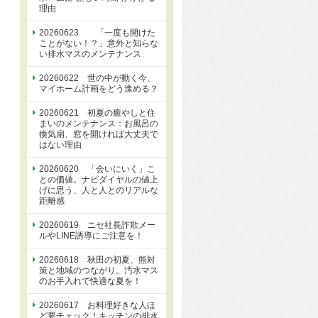
理由
20260623 「一度も開けた
ことがない！？」意外と知らな
い排水マスのメンテナンス
20260622 世の中が動く今、
マイホーム計画をどう進める？
20260621 初夏の癒やしと住
まいのメンテナンス：お風呂の
換気扇、窓を開ければ大丈夫で
はない理由
20260620 「会いにいく」こ
との価値。ナビダイヤルの値上
げに思う、人と人とのリアルな
距離感
20260619 ニセ社長詐欺メー
ルやLINE誘導にご注意を！
20260618 秋田の初夏、熊対
策と地域のつながり。汚水マス
のお手入れで快適な夏を！
20260617 お料理好きな人ほ
ど要チェック！キッチンの排水