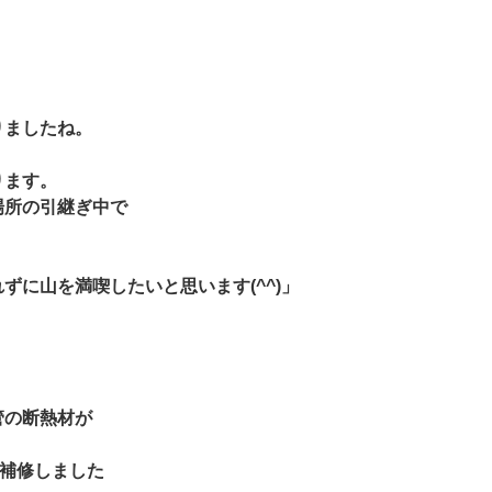
りましたね。
ります。
場所の引継ぎ中で
ずに山を満喫したいと思います(^^)」
管の断熱材が
で補修しました