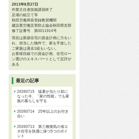
2013年8月27日
作業主任者技能講習終了
足場の組立て等
秋田労働局長登録教習機関
建設業労働災害防止協会秋田県支部
修了証番号 第0011914号
現在は新築住宅の資金計画に力をい
れ、担当した物件で、家を手放した
ご家族は過去1組もいない。
お客様目線での資金計画、住宅ロー
ン選びのエキスパートとして定評が
ある
最近の記事
20260715 猛暑が当たり前に
なった今、「家の性能」でも家
族の暮らしを守る
20260714 25年以上のお付き
合い
20260713 第三種換気の省エ
ネ住宅を快適に保つ5つのポイ
ント