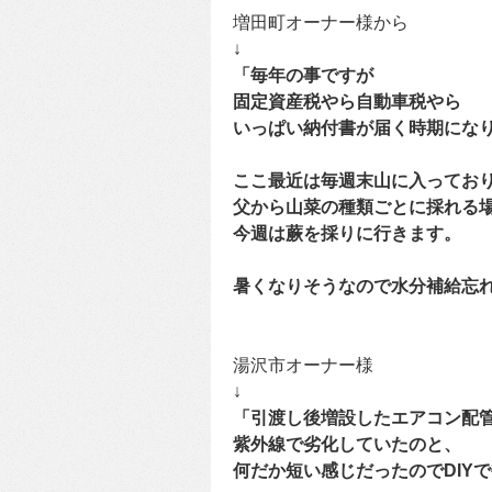
増田町オーナー様から
↓
「毎年の事ですが
固定資産税やら自動車税やら
いっぱい納付書が届く時期にな
ここ最近は毎週末山に入ってお
父から山菜の種類ごとに採れる
今週は蕨を採りに行きます。
暑くなりそうなので水分補給忘れ
湯沢市オーナー様
↓
「引渡し後増設したエアコン配
紫外線で劣化していたのと、
何だか短い感じだったのでDIY