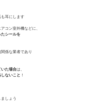
話も耳にします
エアコン室外機などに、
ったシールを
無関係な業者であり
ていた場合
は、
絡しないこと
！
しましょう