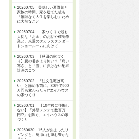
20260705 美味しい夏野菜と
家族の時間。家を建てた後も
「無理なく人生を楽しむ」ため
に大切なこと
20260704 家づくりで最も
大切な「お金」のお話や確認作
業と、来週のタカラスタンダー
ドショールームに向けて
20260703 【秋田の家づく
り】夏の暑さより怖い？「痛い
寒さ」と「雪」に負けない配置
計画のコツ
20260702 「注文住宅は高
い」と諦める前に。30坪で900
万円も変わったら⁉エイハウス
の家づくり
20260701 【10年後に後悔し
ない】「外壁メンテで数百万
円!?」を防ぐ、エイハウスの家
づくり
20260630 15人が集まったリ
ビングと、鳥海山を望む豊かな