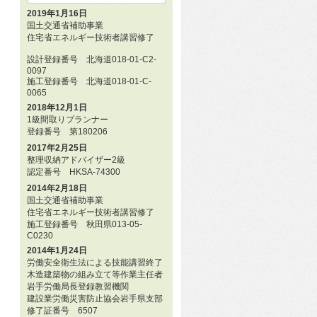
2019年1月16日
国土交通省補助事業
住宅省エネルギー技術者講習修了
設計登録番号 北海道018-01-C2-
0097
施工登録番号 北海道018-01-C-
0065
2018年12月1日
1級間取りプランナー
登録番号 第180206
2017年2月25日
整理収納アドバイザー2級
認定番号 HKSA-74300
2014年2月18日
国土交通省補助事業
住宅省エネルギー技術者講習修了
施工登録番号 秋田県013-05-
C0230
2014年1月24日
労働安全衛生法による技能講習終了
木造建築物の組み立て等作業主任者
岩手労働局長登録教習機関
建設業労働災害防止協会岩手県支部
修了証番号 6507