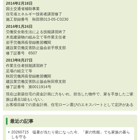
2014年2月18日
国土交通省補助事業
住宅省エネルギー技術者講習修了
施工登録番号 秋田県013-05-C0230
2014年1月24日
労働安全衛生法による技能講習終了
木造建築物の組み立て等作業主任者
岩手労働局長登録教習機関
建設業労働災害防止協会岩手県支部
修了証番号 6507
2013年8月27日
作業主任者技能講習終了
足場の組立て等
秋田労働局長登録教習機関
建設業労働災害防止協会秋田県支部
修了証番号 第0011914号
現在は新築住宅の資金計画に力をいれ、担当した物件で、家を手放したご家
族は過去1組もいない。
お客様目線での資金計画、住宅ローン選びのエキスパートとして定評がある
最近の記事
20260715 猛暑が当たり前になった今、「家の性能」でも家族の暮ら
しを守る