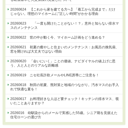
20260624 【これから家を建てる方へ】「着工から完成まで」だけ
じゃない。理想のマイホームに"正しい時間"がかかる理由
20260623 「一度も開けたことがない！？」意外と知らない排水マ
スのメンテナンス
20260622 世の中が動く今、マイホーム計画をどう進める？
20260621 初夏の癒やしと住まいのメンテナンス：お風呂の換気扇、
窓を開ければ大丈夫ではない理由
20260620 「会いにいく」ことの価値。ナビダイヤルの値上げに思
う、人と人とのリアルな距離感
20260619 ニセ社長詐欺メールやLINE誘導にご注意を！
20260618 秋田の初夏、熊対策と地域のつながり。汚水マスのお手入
れで快適な夏を！
20260617 お料理好きな人ほど要チェック！キッチンの排水マス、覗
いたことありますか？
2026016 幼馴染からのメールで実感した55歳。シニア期を見据えた
住宅ローンの選び方