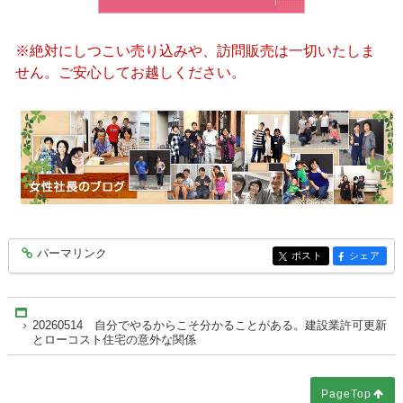
※絶対にしつこい売り込みや、訪問販売は一切いたしま
せん。ご安心してお越しください。
パーマリンク
entry10464
ポスト
シェア
entry10464
entry10464
Home
20260514 自分でやるからこそ分かることがある。建設業許可更新
とローコスト住宅の意外な関係
PageTop