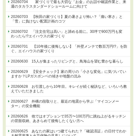
20260704 家づくりで最も大切な「お金」のお話や確認作業と、来
週のタカラスタンダードショールームに向けて
20260703 【秋田の家づくり】夏の暑さより怖い？「痛い寒さ」と
「雪」に負けない配置計画のコツ
20260702 「注文住宅は高い」と諦める前に。30坪で900万円も変
わったら⁉エイハウスの家づくり
20260701 【10年後に後悔しない】「外壁メンテで数百万円!?」を防
ぐ、エイハウスの家づくり
20260630 15人が集まったリビングと、鳥海山を望む豊かな暮らし
20260629 【安全チェック】家の周りの「小さな変化」に気づいてい
ますか？LPガスボンベの傾きや地盤の沈み
20260628 お引渡しから10年目。キレイが続く秘訣など、いろいろ教
えていただきました
20260627 外構の段取りと、最近の地震から学ぶ「マイコンメー
ター」の安全機能
20260626 他ではオプションで35万〜100万円に跳ね上がるキッチン
の背面収納、あきらめて後悔したくない方へ
20260625 あなたの家はいつ建てられた？「確認済証」の日付でわか
る耐震基準と火災保険の見直しについて