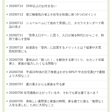
20260714 25年以上のお付き合い
20260713 第三種換気の省エネ住宅を快適に保つ5つのポイント
20260712 ショールームにて改めて実感した、タカラスタンダード商
品の良さ
20260711 「世界人口デー」に思う。人口が減る時代だからこそ、秋
田で暮らす意味
20260710 給湯器を「室内」に設置するメリットとは？猛暑や大雪、
防犯対策にも
20260709 夏休みの「困った！」を解決する家づくり。セカンド冷蔵
庫と、家族が協力したくなる間取り
20260708 平成10年頃の完了検査はわずか38%!? 中古住宅選びで書類
より大切なこと
20260707 夏の暑さからも家族を守る家
20260706 住宅価格が上がっている今、それでも家を建てるべき？
20260705 美味しい夏野菜と家族の時間。家を建てた後も「無理なく
人生を楽しむ」ために大切なこと