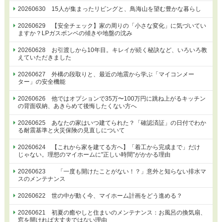
20260630 15人が集まったリビングと、鳥海山を望む豊かな暮らし
20260629 【安全チェック】家の周りの「小さな変化」に気づいてい
ますか？LPガスボンベの傾きや地盤の沈み
20260628 お引渡しから10年目。キレイが続く秘訣など、いろいろ教
えていただきました
20260627 外構の段取りと、最近の地震から学ぶ「マイコンメー
ター」の安全機能
20260626 他ではオプションで35万〜100万円に跳ね上がるキッチン
の背面収納、あきらめて後悔したくない方へ
20260625 あなたの家はいつ建てられた？「確認済証」の日付でわか
る耐震基準と火災保険の見直しについて
20260624 【これから家を建てる方へ】「着工から完成まで」だけ
じゃない。理想のマイホームに"正しい時間"がかかる理由
20260623 「一度も開けたことがない！？」意外と知らない排水マ
スのメンテナンス
20260622 世の中が動く今、マイホーム計画をどう進める？
20260621 初夏の癒やしと住まいのメンテナンス：お風呂の換気扇、
窓を開ければ大丈夫ではない理由