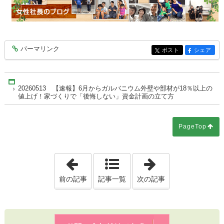
パーマリンク
entry10463
ポスト
シェア
entry10463
entry10463
Home
20260513 【速報】6月からガルバニウム外壁や部材が18％以上の
値上げ！家づくりで「後悔しない」資金計画の立て方
PageTop
「20260512 最大300万円の補助
「2026051
前の記事
記事一覧
次の記事