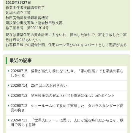
2013年8月27日
作業主任者技能講習終了
足場の組立て等
秋田労働局長登録教習機関
建設業労働災害防止協会秋田県支部
修了証番号 第0011914号
現在は新築住宅の資金計画に力をいれ、担当した物件で、家を手放したご家
族は過去1組もいない。
お客様目線での資金計画、住宅ローン選びのエキスパートとして定評がある
最近の記事
20260715 猛暑が当たり前になった今、「家の性能」でも家族の暮ら
しを守る
20260714 25年以上のお付き合い
20260713 第三種換気の省エネ住宅を快適に保つ5つのポイント
20260712 ショールームにて改めて実感した、タカラスタンダード商
品の良さ
20260711 「世界人口デー」に思う。人口が減る時代だからこそ、秋
田で暮らす意味