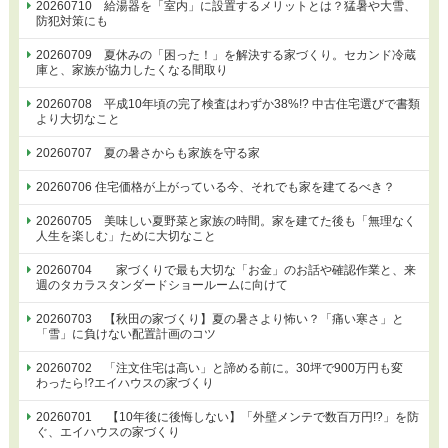
20260710 給湯器を「室内」に設置するメリットとは？猛暑や大雪、
防犯対策にも
20260709 夏休みの「困った！」を解決する家づくり。セカンド冷蔵
庫と、家族が協力したくなる間取り
20260708 平成10年頃の完了検査はわずか38%!? 中古住宅選びで書類
より大切なこと
20260707 夏の暑さからも家族を守る家
20260706 住宅価格が上がっている今、それでも家を建てるべき？
20260705 美味しい夏野菜と家族の時間。家を建てた後も「無理なく
人生を楽しむ」ために大切なこと
20260704 家づくりで最も大切な「お金」のお話や確認作業と、来
週のタカラスタンダードショールームに向けて
20260703 【秋田の家づくり】夏の暑さより怖い？「痛い寒さ」と
「雪」に負けない配置計画のコツ
20260702 「注文住宅は高い」と諦める前に。30坪で900万円も変
わったら⁉エイハウスの家づくり
20260701 【10年後に後悔しない】「外壁メンテで数百万円!?」を防
ぐ、エイハウスの家づくり