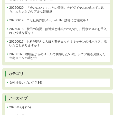
20260620 「会いにいく」ことの価値。ナビダイヤルの値上げに思
う、人と人とのリアルな距離感
20260619 ニセ社長詐欺メールやLINE誘導にご注意を！
20260618 秋田の初夏、熊対策と地域のつながり。汚水マスのお手入
れで快適な夏を！
20260617 お料理好きな人ほど要チェック！キッチンの排水マス、覗
いたことありますか？
2026016 幼馴染からのメールで実感した55歳。シニア期を見据えた
住宅ローンの選び方
カテゴリ
女性社長のブログ (434)
アーカイブ
2026年7月 (15)