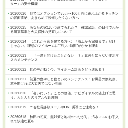
ター」の安全機能
20260626 他ではオプションで35万〜100万円に跳ね上がるキッチン
の背面収納、あきらめて後悔したくない方へ
20260625 あなたの家はいつ建てられた？「確認済証」の日付でわか
る耐震基準と火災保険の見直しについて
20260624 【これから家を建てる方へ】「着工から完成まで」だけ
じゃない。理想のマイホームに"正しい時間"がかかる理由
20260623 「一度も開けたことがない！？」意外と知らない排水マ
スのメンテナンス
20260622 世の中が動く今、マイホーム計画をどう進める？
20260621 初夏の癒やしと住まいのメンテナンス：お風呂の換気扇、
窓を開ければ大丈夫ではない理由
20260620 「会いにいく」ことの価値。ナビダイヤルの値上げに思
う、人と人とのリアルな距離感
20260619 ニセ社長詐欺メールやLINE誘導にご注意を！
20260618 秋田の初夏、熊対策と地域のつながり。汚水マスのお手入
れで快適な夏を！