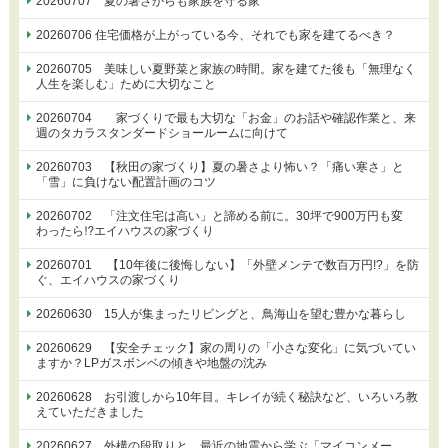
20260707 夏の暑さからも家族を守る家
20260706 住宅価格が上がっている今、それでも家を建てるべき？
20260705 美味しい夏野菜と家族の時間。家を建てた後も「無理なく
人生を楽しむ」ために大切なこと
20260704 家づくりで最も大切な「お金」のお話や確認作業と、来
週のタカラスタンダードショールームに向けて
20260703 【秋田の家づくり】夏の暑さより怖い？「痛い寒さ」と
「雪」に負けない配置計画のコツ
20260702 「注文住宅は高い」と諦める前に。30坪で900万円も変
わったら⁉エイハウスの家づくり
20260701 【10年後に後悔しない】「外壁メンテで数百万円!?」を防
ぐ、エイハウスの家づくり
20260630 15人が集まったリビングと、鳥海山を望む豊かな暮らし
20260629 【安全チェック】家の周りの「小さな変化」に気づいてい
ますか？LPガスボンベの傾きや地盤の沈み
20260628 お引渡しから10年目。キレイが続く秘訣など、いろいろ教
えていただきました
20260627 外構の段取りと、最近の地震から学ぶ「マイコンメー