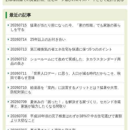
最近の記事
20260715 猛暑が当たり前になった今、「家の性能」でも家族の暮ら
しを守る
20260714 25年以上のお付き合い
20260713 第三種換気の省エネ住宅を快適に保つ5つのポイント
20260712 ショールームにて改めて実感した、タカラスタンダード商
品の良さ
20260711 「世界人口デー」に思う。人口が減る時代だからこそ、秋
田で暮らす意味
20260710 給湯器を「室内」に設置するメリットとは？猛暑や大雪、
防犯対策にも
20260709 夏休みの「困った！」を解決する家づくり。セカンド冷蔵
庫と、家族が協力したくなる間取り
20260708 平成10年頃の完了検査はわずか38%!? 中古住宅選びで書類
より大切なこと