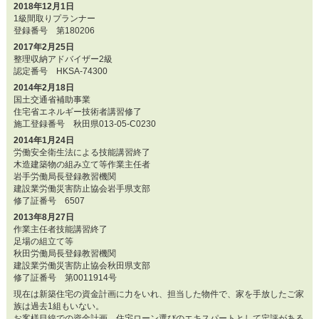
2018年12月1日
1級間取りプランナー
登録番号 第180206
2017年2月25日
整理収納アドバイザー2級
認定番号 HKSA-74300
2014年2月18日
国土交通省補助事業
住宅省エネルギー技術者講習修了
施工登録番号 秋田県013-05-C0230
2014年1月24日
労働安全衛生法による技能講習終了
木造建築物の組み立て等作業主任者
岩手労働局長登録教習機関
建設業労働災害防止協会岩手県支部
修了証番号 6507
2013年8月27日
作業主任者技能講習終了
足場の組立て等
秋田労働局長登録教習機関
建設業労働災害防止協会秋田県支部
修了証番号 第0011914号
現在は新築住宅の資金計画に力をいれ、担当した物件で、家を手放したご家
族は過去1組もいない。
お客様目線での資金計画、住宅ローン選びのエキスパートとして定評がある