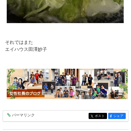
それではまた
エイハウス田澤妙子
パーマリンク
entry10461
ポスト
シェア
entry10461
entry10461