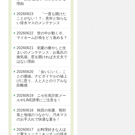
理由
20260623 「一度も開けた
ことがない！？」意外と知らな
い排水マスのメンテナンス
20260622 世の中が動く今、
マイホーム計画をどう進める？
20260621 初夏の癒やしと住
まいのメンテナンス：お風呂の
換気扇、窓を開ければ大丈夫で
はない理由
20260620 「会いにいく」こ
との価値。ナビダイヤルの値上
げに思う、人と人とのリアルな
距離感
20260619 ニセ社長詐欺メー
ルやLINE誘導にご注意を！
20260618 秋田の初夏、熊対
策と地域のつながり。汚水マス
のお手入れで快適な夏を！
20260617 お料理好きな人ほ
ど要チェック！キッチンの排水