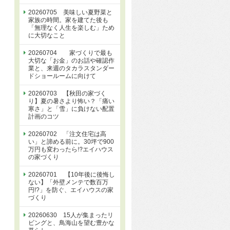
20260705 美味しい夏野菜と
家族の時間。家を建てた後も
「無理なく人生を楽しむ」ため
に大切なこと
20260704 家づくりで最も
大切な「お金」のお話や確認作
業と、来週のタカラスタンダー
ドショールームに向けて
20260703 【秋田の家づく
り】夏の暑さより怖い？「痛い
寒さ」と「雪」に負けない配置
計画のコツ
20260702 「注文住宅は高
い」と諦める前に。30坪で900
万円も変わったら⁉エイハウス
の家づくり
20260701 【10年後に後悔し
ない】「外壁メンテで数百万
円!?」を防ぐ、エイハウスの家
づくり
20260630 15人が集まったリ
ビングと、鳥海山を望む豊かな