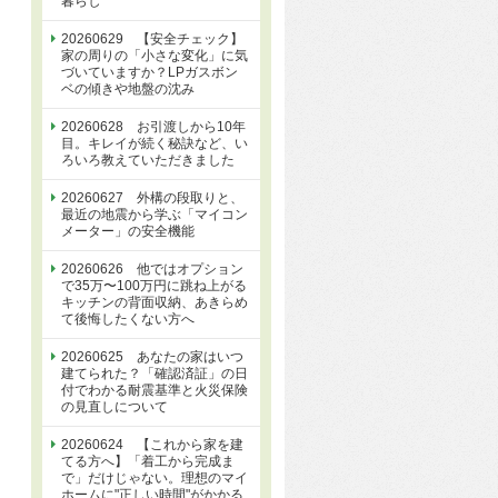
暮らし
20260629 【安全チェック】
家の周りの「小さな変化」に気
づいていますか？LPガスボン
ベの傾きや地盤の沈み
20260628 お引渡しから10年
目。キレイが続く秘訣など、い
ろいろ教えていただきました
20260627 外構の段取りと、
最近の地震から学ぶ「マイコン
メーター」の安全機能
20260626 他ではオプション
で35万〜100万円に跳ね上がる
キッチンの背面収納、あきらめ
て後悔したくない方へ
20260625 あなたの家はいつ
建てられた？「確認済証」の日
付でわかる耐震基準と火災保険
の見直しについて
20260624 【これから家を建
てる方へ】「着工から完成ま
で」だけじゃない。理想のマイ
ホームに"正しい時間"がかかる