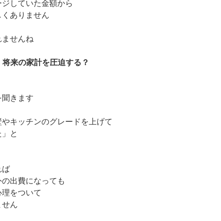
ージしていた金額から
しくありません
れませんね
が、将来の家計を圧迫する？
を聞きます
壁やキッチンのグレードを上げて
た」と
れば
外の出費になっても
心理をついて
ません