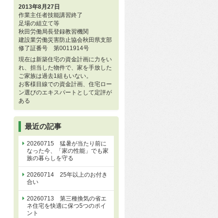
2013年8月27日
作業主任者技能講習終了
足場の組立て等
秋田労働局長登録教習機関
建設業労働災害防止協会秋田県支部
修了証番号 第0011914号
現在は新築住宅の資金計画に力をい
れ、担当した物件で、家を手放した
ご家族は過去1組もいない。
お客様目線での資金計画、住宅ロー
ン選びのエキスパートとして定評が
ある
最近の記事
20260715 猛暑が当たり前に
なった今、「家の性能」でも家
族の暮らしを守る
20260714 25年以上のお付き
合い
20260713 第三種換気の省エ
ネ住宅を快適に保つ5つのポイ
ント