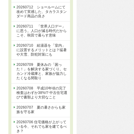
20260712 ショールームにて
改めて実感した、タカラスタン
ダード商品の良さ
20260711 「世界人口デー」
に思う。人口が減る時代だから
こそ、秋田で暮らす意味
20260710 給湯器を「室内」
に設置するメリットとは？猛暑
や大雪、防犯対策にも
20260709 夏休みの「困っ
た！」を解決する家づくり。セ
カンド冷蔵庫と、家族が協力し
たくなる間取り
20260708 平成10年頃の完了
検査はわずか38%!? 中古住宅選
びで書類より大切なこと
20260707 夏の暑さからも家
族を守る家
20260706 住宅価格が上がって
いる今、それでも家を建てるべ
き？