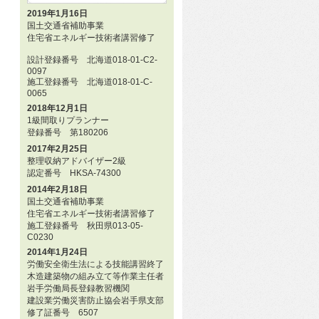
2019年1月16日
国土交通省補助事業
住宅省エネルギー技術者講習修了
設計登録番号 北海道018-01-C2-
0097
施工登録番号 北海道018-01-C-
0065
2018年12月1日
1級間取りプランナー
登録番号 第180206
2017年2月25日
整理収納アドバイザー2級
認定番号 HKSA-74300
2014年2月18日
国土交通省補助事業
住宅省エネルギー技術者講習修了
施工登録番号 秋田県013-05-
C0230
2014年1月24日
労働安全衛生法による技能講習終了
木造建築物の組み立て等作業主任者
岩手労働局長登録教習機関
建設業労働災害防止協会岩手県支部
修了証番号 6507