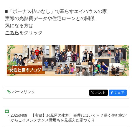
■「ボーナス払いなし」で暮らすエイハウスの家
実際の光熱費データや住宅ローンとの関係
気になる方は
こちら
をクリック
パーマリンク
entry10429
ポスト
シェア
entry10429
entry10429
Home
20260409 【実録】お風呂の水栓、修理代はいくら？長く住む家だ
からこそメンテナンス費用もを見据えた家づくり