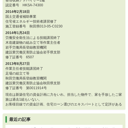
整理収納アドバイザー2級
認定番号 HKSA-74300
2014年2月18日
国土交通省補助事業
住宅省エネルギー技術者講習修了
施工登録番号 秋田県013-05-C0230
2014年1月24日
労働安全衛生法による技能講習終了
木造建築物の組み立て等作業主任者
岩手労働局長登録教習機関
建設業労働災害防止協会岩手県支部
修了証番号 6507
2013年8月27日
作業主任者技能講習終了
足場の組立て等
秋田労働局長登録教習機関
建設業労働災害防止協会秋田県支部
修了証番号 第0011914号
現在は新築住宅の資金計画に力をいれ、担当した物件で、家を手放したご家
族は過去1組もいない。
お客様目線での資金計画、住宅ローン選びのエキスパートとして定評がある
最近の記事