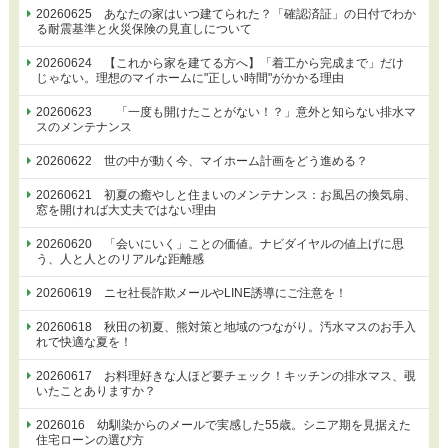
20260625 あなたの家はいつ建てられた？「確認済証」の日付でわか
る耐震基準と火災保険の見直しについて
20260624 【これから家を建てる方へ】「着工から完成まで」だけ
じゃない。理想のマイホームに"正しい時間"がかかる理由
20260623 「一度も開けたことがない！？」意外と知らない排水マ
スのメンテナンス
20260622 世の中が動く今、マイホーム計画をどう進める？
20260621 初夏の癒やしと住まいのメンテナンス：お風呂の換気扇、
窓を開ければ大丈夫ではない理由
20260620 「会いにいく」ことの価値。ナビダイヤルの値上げに思
う、人と人とのリアルな距離感
20260619 ニセ社長詐欺メールやLINE誘導にご注意を！
20260618 秋田の初夏、熊対策と地域のつながり。汚水マスのお手入
れで快適な夏を！
20260617 お料理好きな人ほど要チェック！キッチンの排水マス、覗
いたことありますか？
2026016 幼馴染からのメールで実感した55歳。シニア期を見据えた
住宅ローンの選び方