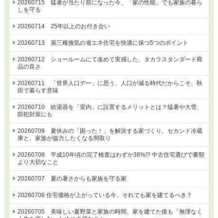
20260715 猛暑が当たり前になった今、「家の性能」でも家族の暮ら
しを守る
20260714 25年以上のお付き合い
20260713 第三種換気の省エネ住宅を快適に保つ5つのポイント
20260712 ショールームにて改めて実感した、タカラスタンダード商
品の良さ
20260711 「世界人口デー」に思う。人口が減る時代だからこそ、秋
田で暮らす意味
20260710 給湯器を「室内」に設置するメリットとは？猛暑や大雪、
防犯対策にも
20260709 夏休みの「困った！」を解決する家づくり。セカンド冷蔵
庫と、家族が協力したくなる間取り
20260708 平成10年頃の完了検査はわずか38%!? 中古住宅選びで書類
より大切なこと
20260707 夏の暑さからも家族を守る家
20260706 住宅価格が上がっている今、それでも家を建てるべき？
20260705 美味しい夏野菜と家族の時間。家を建てた後も「無理なく