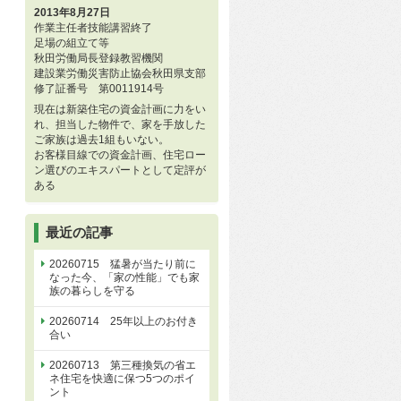
2013年8月27日
作業主任者技能講習終了
足場の組立て等
秋田労働局長登録教習機関
建設業労働災害防止協会秋田県支部
修了証番号 第0011914号
現在は新築住宅の資金計画に力をい
れ、担当した物件で、家を手放した
ご家族は過去1組もいない。
お客様目線での資金計画、住宅ロー
ン選びのエキスパートとして定評が
ある
最近の記事
20260715 猛暑が当たり前に
なった今、「家の性能」でも家
族の暮らしを守る
20260714 25年以上のお付き
合い
20260713 第三種換気の省エ
ネ住宅を快適に保つ5つのポイ
ント