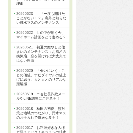
理由
20260623 「一度も開けた
ことがない！？」意外と知らな
い排水マスのメンテナンス
20260622 世の中が動く今、
マイホーム計画をどう進める？
20260621 初夏の癒やしと住
まいのメンテナンス：お風呂の
換気扇、窓を開ければ大丈夫で
はない理由
20260620 「会いにいく」こ
との価値。ナビダイヤルの値上
げに思う、人と人とのリアルな
距離感
20260619 ニセ社長詐欺メー
ルやLINE誘導にご注意を！
20260618 秋田の初夏、熊対
策と地域のつながり。汚水マス
のお手入れで快適な夏を！
20260617 お料理好きな人ほ
ど要チェック！キッチンの排水