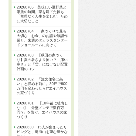
20260705 美味しい夏野菜と
家族の時間。家を建てた後も
「無理なく人生を楽しむ」ため
に大切なこと
20260704 家づくりで最も
大切な「お金」のお話や確認作
業と、来週のタカラスタンダー
ドショールームに向けて
20260703 【秋田の家づく
り】夏の暑さより怖い？「痛い
寒さ」と「雪」に負けない配置
計画のコツ
20260702 「注文住宅は高
い」と諦める前に。30坪で900
万円も変わったら⁉エイハウス
の家づくり
20260701 【10年後に後悔し
ない】「外壁メンテで数百万
円!?」を防ぐ、エイハウスの家
づくり
20260630 15人が集まったリ
ビングと、鳥海山を望む豊かな