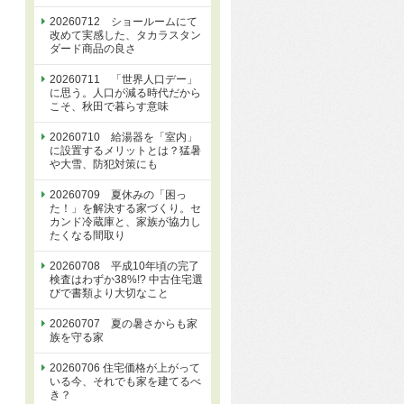
20260712 ショールームにて
改めて実感した、タカラスタン
ダード商品の良さ
20260711 「世界人口デー」
に思う。人口が減る時代だから
こそ、秋田で暮らす意味
20260710 給湯器を「室内」
に設置するメリットとは？猛暑
や大雪、防犯対策にも
20260709 夏休みの「困っ
た！」を解決する家づくり。セ
カンド冷蔵庫と、家族が協力し
たくなる間取り
20260708 平成10年頃の完了
検査はわずか38%!? 中古住宅選
びで書類より大切なこと
20260707 夏の暑さからも家
族を守る家
20260706 住宅価格が上がって
いる今、それでも家を建てるべ
き？