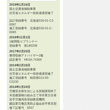
2019年1月16日
国土交通省補助事業
住宅省エネルギー技術者講習修了
設計登録番号 北海道018-01-C2-
0097
施工登録番号 北海道018-01-C-
0065
2018年12月1日
1級間取りプランナー
登録番号 第180206
2017年2月25日
整理収納アドバイザー2級
認定番号 HKSA-74300
2014年2月18日
国土交通省補助事業
住宅省エネルギー技術者講習修了
施工登録番号 秋田県013-05-
C0230
2014年1月24日
労働安全衛生法による技能講習終了
木造建築物の組み立て等作業主任者
岩手労働局長登録教習機関
建設業労働災害防止協会岩手県支部
修了証番号 6507