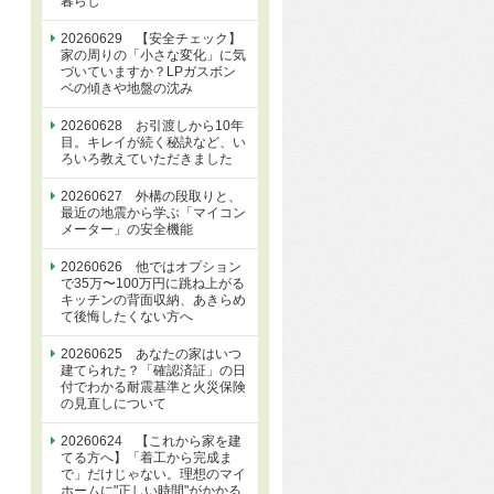
暮らし
20260629 【安全チェック】
家の周りの「小さな変化」に気
づいていますか？LPガスボン
ベの傾きや地盤の沈み
20260628 お引渡しから10年
目。キレイが続く秘訣など、い
ろいろ教えていただきました
20260627 外構の段取りと、
最近の地震から学ぶ「マイコン
メーター」の安全機能
20260626 他ではオプション
で35万〜100万円に跳ね上がる
キッチンの背面収納、あきらめ
て後悔したくない方へ
20260625 あなたの家はいつ
建てられた？「確認済証」の日
付でわかる耐震基準と火災保険
の見直しについて
20260624 【これから家を建
てる方へ】「着工から完成ま
で」だけじゃない。理想のマイ
ホームに"正しい時間"がかかる