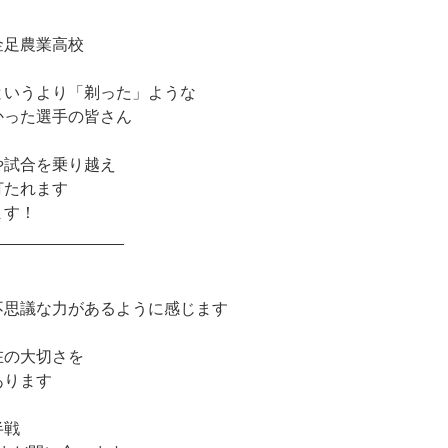
金足農業高校
というより「剃った」ような
かった選手の皆さん
や試合を乗り越え
打たれます
ます！
______________
不思議な力があるように感じます
在の大切さを
あります
半戦