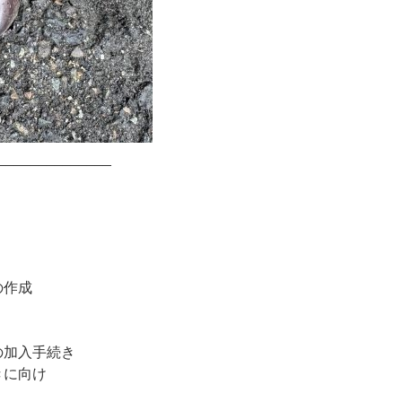
______________
の作成
の加入手続き
きに向け