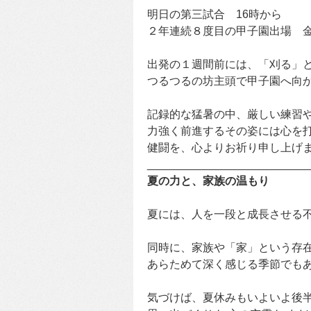
明日の第三試合 16時から
２年連続８度目の甲子園出場 
出発の１週間前には、「刈る」
つるつるの坊主頭で甲子園へ向
記録的な猛暑の中、厳しい練習
力強く前進するその姿には心を
健闘を、心よりお祈り申し上げ
__________________________
夏の力と、家族の温もり
夏には、人を一段と成長させる
同時に、家族や「家」という存
あらためて深く感じる季節でも
気づけば、夏休みもいよいよ後