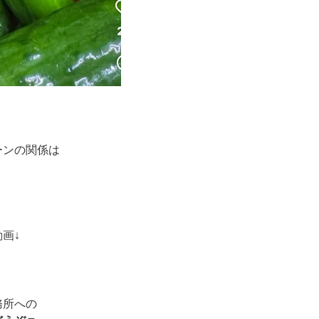
ーンの関係は
画↓
務所への