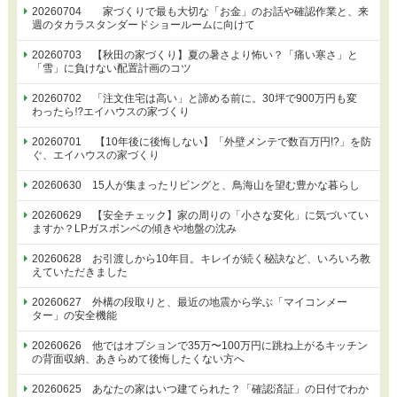
20260704 家づくりで最も大切な「お金」のお話や確認作業と、来
週のタカラスタンダードショールームに向けて
20260703 【秋田の家づくり】夏の暑さより怖い？「痛い寒さ」と
「雪」に負けない配置計画のコツ
20260702 「注文住宅は高い」と諦める前に。30坪で900万円も変
わったら⁉エイハウスの家づくり
20260701 【10年後に後悔しない】「外壁メンテで数百万円!?」を防
ぐ、エイハウスの家づくり
20260630 15人が集まったリビングと、鳥海山を望む豊かな暮らし
20260629 【安全チェック】家の周りの「小さな変化」に気づいてい
ますか？LPガスボンベの傾きや地盤の沈み
20260628 お引渡しから10年目。キレイが続く秘訣など、いろいろ教
えていただきました
20260627 外構の段取りと、最近の地震から学ぶ「マイコンメー
ター」の安全機能
20260626 他ではオプションで35万〜100万円に跳ね上がるキッチン
の背面収納、あきらめて後悔したくない方へ
20260625 あなたの家はいつ建てられた？「確認済証」の日付でわか