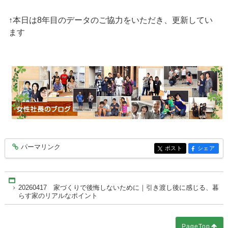
↑本日は8年目のデータのご協力をいただき、更新してい
ます
パーマリンク
entry10437
ポスト
シェア
entry10437
entry10437
Home
20260417 家づくりで後悔しないために｜引き渡し後に感じる、暮
らす家のリアルなポイント
PageTop