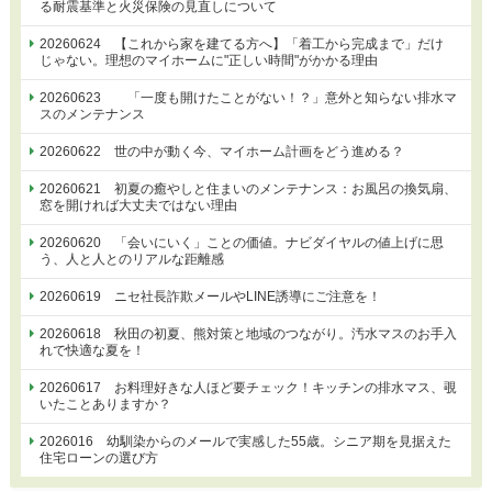
る耐震基準と火災保険の見直しについて
20260624 【これから家を建てる方へ】「着工から完成まで」だけ
じゃない。理想のマイホームに"正しい時間"がかかる理由
20260623 「一度も開けたことがない！？」意外と知らない排水マ
スのメンテナンス
20260622 世の中が動く今、マイホーム計画をどう進める？
20260621 初夏の癒やしと住まいのメンテナンス：お風呂の換気扇、
窓を開ければ大丈夫ではない理由
20260620 「会いにいく」ことの価値。ナビダイヤルの値上げに思
う、人と人とのリアルな距離感
20260619 ニセ社長詐欺メールやLINE誘導にご注意を！
20260618 秋田の初夏、熊対策と地域のつながり。汚水マスのお手入
れで快適な夏を！
20260617 お料理好きな人ほど要チェック！キッチンの排水マス、覗
いたことありますか？
2026016 幼馴染からのメールで実感した55歳。シニア期を見据えた
住宅ローンの選び方