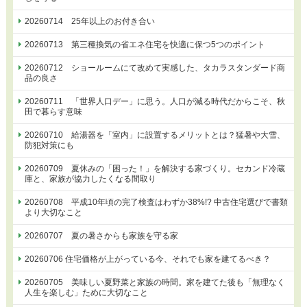
20260714 25年以上のお付き合い
20260713 第三種換気の省エネ住宅を快適に保つ5つのポイント
20260712 ショールームにて改めて実感した、タカラスタンダード商
品の良さ
20260711 「世界人口デー」に思う。人口が減る時代だからこそ、秋
田で暮らす意味
20260710 給湯器を「室内」に設置するメリットとは？猛暑や大雪、
防犯対策にも
20260709 夏休みの「困った！」を解決する家づくり。セカンド冷蔵
庫と、家族が協力したくなる間取り
20260708 平成10年頃の完了検査はわずか38%!? 中古住宅選びで書類
より大切なこと
20260707 夏の暑さからも家族を守る家
20260706 住宅価格が上がっている今、それでも家を建てるべき？
20260705 美味しい夏野菜と家族の時間。家を建てた後も「無理なく
人生を楽しむ」ために大切なこと