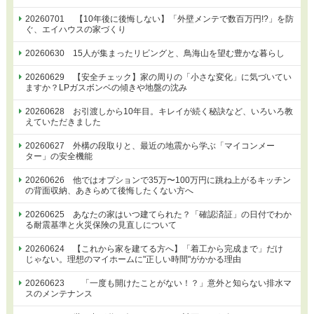
20260701 【10年後に後悔しない】「外壁メンテで数百万円!?」を防
ぐ、エイハウスの家づくり
20260630 15人が集まったリビングと、鳥海山を望む豊かな暮らし
20260629 【安全チェック】家の周りの「小さな変化」に気づいてい
ますか？LPガスボンベの傾きや地盤の沈み
20260628 お引渡しから10年目。キレイが続く秘訣など、いろいろ教
えていただきました
20260627 外構の段取りと、最近の地震から学ぶ「マイコンメー
ター」の安全機能
20260626 他ではオプションで35万〜100万円に跳ね上がるキッチン
の背面収納、あきらめて後悔したくない方へ
20260625 あなたの家はいつ建てられた？「確認済証」の日付でわか
る耐震基準と火災保険の見直しについて
20260624 【これから家を建てる方へ】「着工から完成まで」だけ
じゃない。理想のマイホームに"正しい時間"がかかる理由
20260623 「一度も開けたことがない！？」意外と知らない排水マ
スのメンテナンス