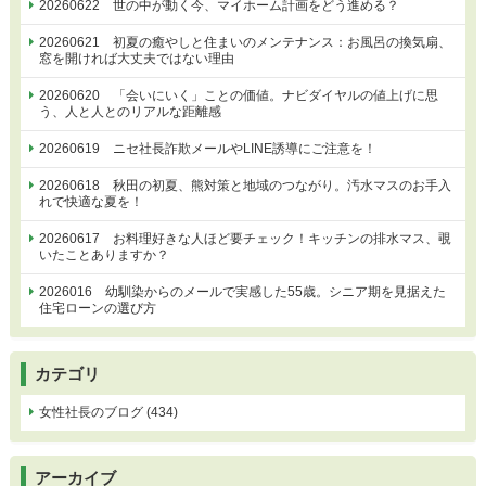
20260622 世の中が動く今、マイホーム計画をどう進める？
20260621 初夏の癒やしと住まいのメンテナンス：お風呂の換気扇、
窓を開ければ大丈夫ではない理由
20260620 「会いにいく」ことの価値。ナビダイヤルの値上げに思
う、人と人とのリアルな距離感
20260619 ニセ社長詐欺メールやLINE誘導にご注意を！
20260618 秋田の初夏、熊対策と地域のつながり。汚水マスのお手入
れで快適な夏を！
20260617 お料理好きな人ほど要チェック！キッチンの排水マス、覗
いたことありますか？
2026016 幼馴染からのメールで実感した55歳。シニア期を見据えた
住宅ローンの選び方
カテゴリ
女性社長のブログ (434)
アーカイブ