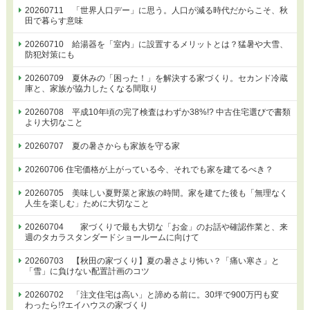
20260711 「世界人口デー」に思う。人口が減る時代だからこそ、秋
田で暮らす意味
20260710 給湯器を「室内」に設置するメリットとは？猛暑や大雪、
防犯対策にも
20260709 夏休みの「困った！」を解決する家づくり。セカンド冷蔵
庫と、家族が協力したくなる間取り
20260708 平成10年頃の完了検査はわずか38%!? 中古住宅選びで書類
より大切なこと
20260707 夏の暑さからも家族を守る家
20260706 住宅価格が上がっている今、それでも家を建てるべき？
20260705 美味しい夏野菜と家族の時間。家を建てた後も「無理なく
人生を楽しむ」ために大切なこと
20260704 家づくりで最も大切な「お金」のお話や確認作業と、来
週のタカラスタンダードショールームに向けて
20260703 【秋田の家づくり】夏の暑さより怖い？「痛い寒さ」と
「雪」に負けない配置計画のコツ
20260702 「注文住宅は高い」と諦める前に。30坪で900万円も変
わったら⁉エイハウスの家づくり