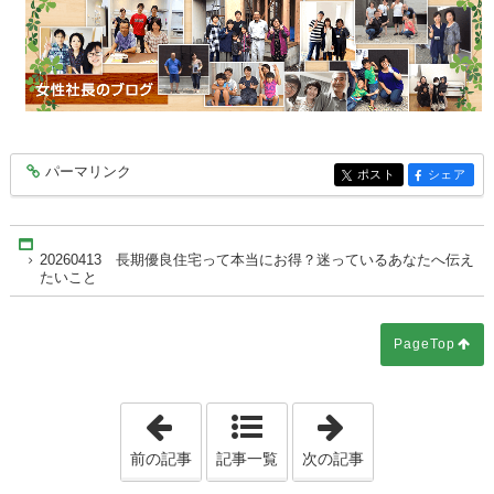
パーマリンク
entry10433
ポスト
シェア
entry10433
entry10433
Home
20260413 長期優良住宅って本当にお得？迷っているあなたへ伝え
たいこと
PageTop
「20260412 「この家でいい」と言
「2026041
前の記事
記事一覧
次の記事