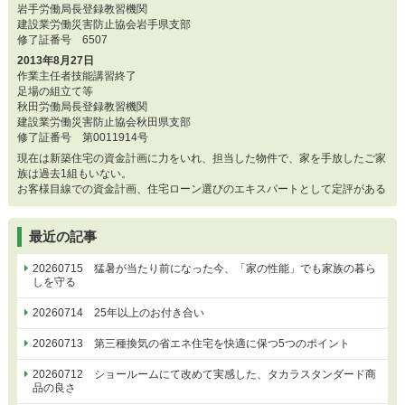
岩手労働局長登録教習機関
建設業労働災害防止協会岩手県支部
修了証番号 6507
2013年8月27日
作業主任者技能講習終了
足場の組立て等
秋田労働局長登録教習機関
建設業労働災害防止協会秋田県支部
修了証番号 第0011914号
現在は新築住宅の資金計画に力をいれ、担当した物件で、家を手放したご家
族は過去1組もいない。
お客様目線での資金計画、住宅ローン選びのエキスパートとして定評がある
最近の記事
20260715 猛暑が当たり前になった今、「家の性能」でも家族の暮ら
しを守る
20260714 25年以上のお付き合い
20260713 第三種換気の省エネ住宅を快適に保つ5つのポイント
20260712 ショールームにて改めて実感した、タカラスタンダード商
品の良さ