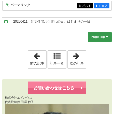
パーマリンク
entry10431
ポスト
シェア
entry10431
entry10431
20260411 注文住宅お引渡しの日。はじまりの一日
Home
PageTop
「20260410 フラット35Sで総支
「2026041
前の記事
記事一覧
次の記事
株式会社エイハウス
代表取締役 田澤 妙子