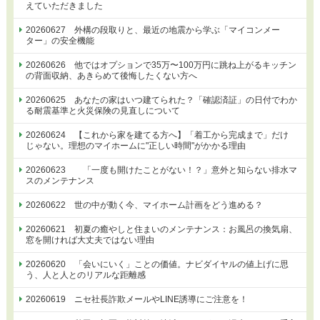
えていただきました
20260627 外構の段取りと、最近の地震から学ぶ「マイコンメー
ター」の安全機能
20260626 他ではオプションで35万〜100万円に跳ね上がるキッチン
の背面収納、あきらめて後悔したくない方へ
20260625 あなたの家はいつ建てられた？「確認済証」の日付でわか
る耐震基準と火災保険の見直しについて
20260624 【これから家を建てる方へ】「着工から完成まで」だけ
じゃない。理想のマイホームに"正しい時間"がかかる理由
20260623 「一度も開けたことがない！？」意外と知らない排水マ
スのメンテナンス
20260622 世の中が動く今、マイホーム計画をどう進める？
20260621 初夏の癒やしと住まいのメンテナンス：お風呂の換気扇、
窓を開ければ大丈夫ではない理由
20260620 「会いにいく」ことの価値。ナビダイヤルの値上げに思
う、人と人とのリアルな距離感
20260619 ニセ社長詐欺メールやLINE誘導にご注意を！