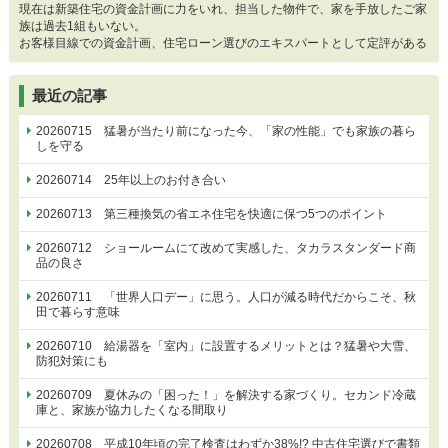
現在は新築住宅の資金計画に力をいれ、担当した物件で、家を手放したご家
族は過去1組もいない。
お客様目線での資金計画、住宅ローン選びのエキスパートとして定評がある
最近の記事
20260715 猛暑が当たり前になった今、「家の性能」でも家族の暮ら
しを守る
20260714 25年以上のお付き合い
20260713 第三種換気の省エネ住宅を快適に保つ5つのポイント
20260712 ショールームにて改めて実感した、タカラスタンダード商
品の良さ
20260711 「世界人口デー」に思う。人口が減る時代だからこそ、秋
田で暮らす意味
20260710 給湯器を「室内」に設置するメリットとは？猛暑や大雪、
防犯対策にも
20260709 夏休みの「困った！」を解決する家づくり。セカンド冷蔵
庫と、家族が協力したくなる間取り
20260708 平成10年頃の完了検査はわずか38%!? 中古住宅選びで書類