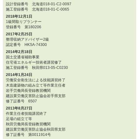
設計登録番号 北海道018-01-C2-0097
施工登録番号 北海道018-01-C-0065
2018年12月1日
1級間取りプランナー
登録番号 第180206
2017年2月25日
整理収納アドバイザー2級
認定番号 HKSA-74300
2014年2月18日
国土交通省補助事業
住宅省エネルギー技術者講習修了
施工登録番号 秋田県013-05-C0230
2014年1月24日
労働安全衛生法による技能講習終了
木造建築物の組み立て等作業主任者
岩手労働局長登録教習機関
建設業労働災害防止協会岩手県支部
修了証番号 6507
2013年8月27日
作業主任者技能講習終了
足場の組立て等
秋田労働局長登録教習機関
建設業労働災害防止協会秋田県支部
修了証番号 第0011914号