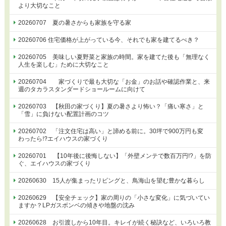
より大切なこと
20260707 夏の暑さからも家族を守る家
20260706 住宅価格が上がっている今、それでも家を建てるべき？
20260705 美味しい夏野菜と家族の時間。家を建てた後も「無理なく
人生を楽しむ」ために大切なこと
20260704 家づくりで最も大切な「お金」のお話や確認作業と、来
週のタカラスタンダードショールームに向けて
20260703 【秋田の家づくり】夏の暑さより怖い？「痛い寒さ」と
「雪」に負けない配置計画のコツ
20260702 「注文住宅は高い」と諦める前に。30坪で900万円も変
わったら⁉エイハウスの家づくり
20260701 【10年後に後悔しない】「外壁メンテで数百万円!?」を防
ぐ、エイハウスの家づくり
20260630 15人が集まったリビングと、鳥海山を望む豊かな暮らし
20260629 【安全チェック】家の周りの「小さな変化」に気づいてい
ますか？LPガスボンベの傾きや地盤の沈み
20260628 お引渡しから10年目。キレイが続く秘訣など、いろいろ教