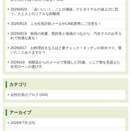
20260620 「会いにいく」ことの価値。ナビダイヤルの値上げに思
う、人と人とのリアルな距離感
20260619 ニセ社長詐欺メールやLINE誘導にご注意を！
20260618 秋田の初夏、熊対策と地域のつながり。汚水マスのお手入
れで快適な夏を！
20260617 お料理好きな人ほど要チェック！キッチンの排水マス、覗
いたことありますか？
2026016 幼馴染からのメールで実感した55歳。シニア期を見据えた
住宅ローンの選び方
カテゴリ
女性社長のブログ (434)
アーカイブ
2026年7月 (15)