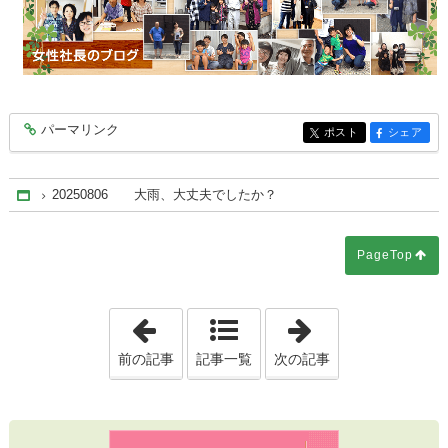
パーマリンク
entry9827
ポスト
シェア
entry9827
entry9827
20250806 大雨、大丈夫でしたか？
Home
PageTop
「20250806 二階建て注文住宅、ご
「20250808
前の記事
記事一覧
次の記事