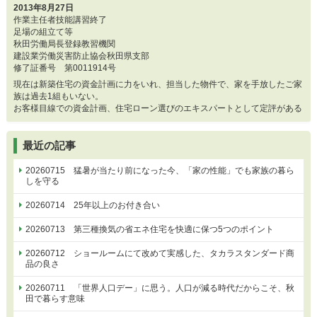
2013年8月27日
作業主任者技能講習終了
足場の組立て等
秋田労働局長登録教習機関
建設業労働災害防止協会秋田県支部
修了証番号 第0011914号
現在は新築住宅の資金計画に力をいれ、担当した物件で、家を手放したご家
族は過去1組もいない。
お客様目線での資金計画、住宅ローン選びのエキスパートとして定評がある
最近の記事
20260715 猛暑が当たり前になった今、「家の性能」でも家族の暮ら
しを守る
20260714 25年以上のお付き合い
20260713 第三種換気の省エネ住宅を快適に保つ5つのポイント
20260712 ショールームにて改めて実感した、タカラスタンダード商
品の良さ
20260711 「世界人口デー」に思う。人口が減る時代だからこそ、秋
田で暮らす意味