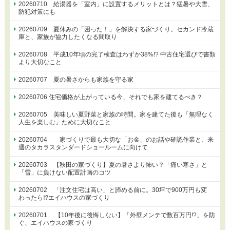
20260710 給湯器を「室内」に設置するメリットとは？猛暑や大雪、
防犯対策にも
20260709 夏休みの「困った！」を解決する家づくり。セカンド冷蔵
庫と、家族が協力したくなる間取り
20260708 平成10年頃の完了検査はわずか38%!? 中古住宅選びで書類
より大切なこと
20260707 夏の暑さからも家族を守る家
20260706 住宅価格が上がっている今、それでも家を建てるべき？
20260705 美味しい夏野菜と家族の時間。家を建てた後も「無理なく
人生を楽しむ」ために大切なこと
20260704 家づくりで最も大切な「お金」のお話や確認作業と、来
週のタカラスタンダードショールームに向けて
20260703 【秋田の家づくり】夏の暑さより怖い？「痛い寒さ」と
「雪」に負けない配置計画のコツ
20260702 「注文住宅は高い」と諦める前に。30坪で900万円も変
わったら⁉エイハウスの家づくり
20260701 【10年後に後悔しない】「外壁メンテで数百万円!?」を防
ぐ、エイハウスの家づくり