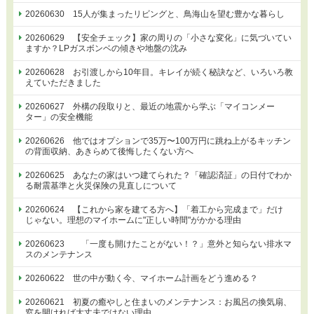
20260630 15人が集まったリビングと、鳥海山を望む豊かな暮らし
20260629 【安全チェック】家の周りの「小さな変化」に気づいてい
ますか？LPガスボンベの傾きや地盤の沈み
20260628 お引渡しから10年目。キレイが続く秘訣など、いろいろ教
えていただきました
20260627 外構の段取りと、最近の地震から学ぶ「マイコンメー
ター」の安全機能
20260626 他ではオプションで35万〜100万円に跳ね上がるキッチン
の背面収納、あきらめて後悔したくない方へ
20260625 あなたの家はいつ建てられた？「確認済証」の日付でわか
る耐震基準と火災保険の見直しについて
20260624 【これから家を建てる方へ】「着工から完成まで」だけ
じゃない。理想のマイホームに"正しい時間"がかかる理由
20260623 「一度も開けたことがない！？」意外と知らない排水マ
スのメンテナンス
20260622 世の中が動く今、マイホーム計画をどう進める？
20260621 初夏の癒やしと住まいのメンテナンス：お風呂の換気扇、
窓を開ければ大丈夫ではない理由