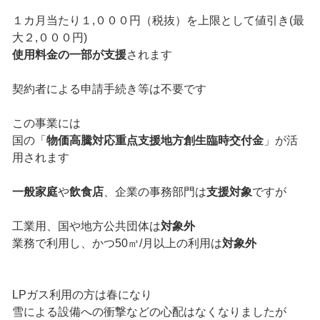
１カ月当たり１,０００円（税抜）を上限として値引き(最
大２,０００円)
使用料金の一部が支援
されます
契約者による申請手続き等は不要です
この事業には
国の「
物価高騰対応重点支援地方創生臨時交付金
」が活
用されます
一般家庭
や
飲食店
、企業の事務部門は
支援対象
ですが
工業用、国や地方公共団体は
対象外
業務で利用し、かつ50㎥/月以上の利用は
対象外
LPガス利用の方は春になり
雪による設備への衝撃などの心配はなくなりましたが