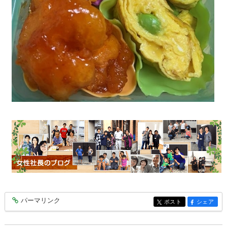
パーマリンク
entry9603
ポスト
シェア
entry9603
entry9603