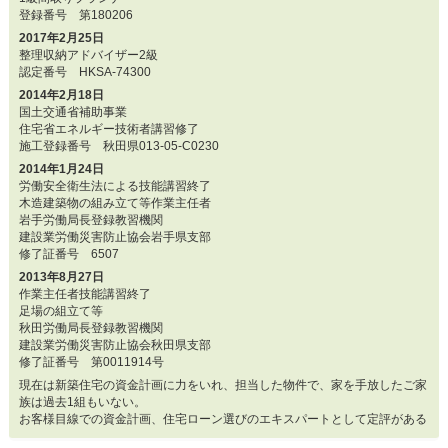
登録番号 第180206
2017年2月25日
整理収納アドバイザー2級
認定番号 HKSA-74300
2014年2月18日
国土交通省補助事業
住宅省エネルギー技術者講習修了
施工登録番号 秋田県013-05-C0230
2014年1月24日
労働安全衛生法による技能講習終了
木造建築物の組み立て等作業主任者
岩手労働局長登録教習機関
建設業労働災害防止協会岩手県支部
修了証番号 6507
2013年8月27日
作業主任者技能講習終了
足場の組立て等
秋田労働局長登録教習機関
建設業労働災害防止協会秋田県支部
修了証番号 第0011914号
現在は新築住宅の資金計画に力をいれ、担当した物件で、家を手放したご家
族は過去1組もいない。
お客様目線での資金計画、住宅ローン選びのエキスパートとして定評がある