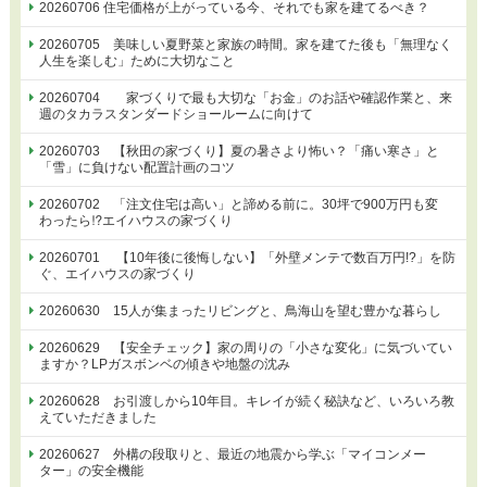
20260706 住宅価格が上がっている今、それでも家を建てるべき？
20260705 美味しい夏野菜と家族の時間。家を建てた後も「無理なく
人生を楽しむ」ために大切なこと
20260704 家づくりで最も大切な「お金」のお話や確認作業と、来
週のタカラスタンダードショールームに向けて
20260703 【秋田の家づくり】夏の暑さより怖い？「痛い寒さ」と
「雪」に負けない配置計画のコツ
20260702 「注文住宅は高い」と諦める前に。30坪で900万円も変
わったら⁉エイハウスの家づくり
20260701 【10年後に後悔しない】「外壁メンテで数百万円!?」を防
ぐ、エイハウスの家づくり
20260630 15人が集まったリビングと、鳥海山を望む豊かな暮らし
20260629 【安全チェック】家の周りの「小さな変化」に気づいてい
ますか？LPガスボンベの傾きや地盤の沈み
20260628 お引渡しから10年目。キレイが続く秘訣など、いろいろ教
えていただきました
20260627 外構の段取りと、最近の地震から学ぶ「マイコンメー
ター」の安全機能