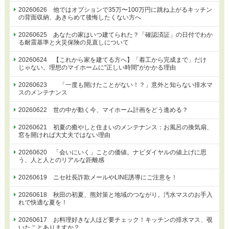
20260626 他ではオプションで35万〜100万円に跳ね上がるキッチン
の背面収納、あきらめて後悔したくない方へ
20260625 あなたの家はいつ建てられた？「確認済証」の日付でわか
る耐震基準と火災保険の見直しについて
20260624 【これから家を建てる方へ】「着工から完成まで」だけ
じゃない。理想のマイホームに"正しい時間"がかかる理由
20260623 「一度も開けたことがない！？」意外と知らない排水マ
スのメンテナンス
20260622 世の中が動く今、マイホーム計画をどう進める？
20260621 初夏の癒やしと住まいのメンテナンス：お風呂の換気扇、
窓を開ければ大丈夫ではない理由
20260620 「会いにいく」ことの価値。ナビダイヤルの値上げに思
う、人と人とのリアルな距離感
20260619 ニセ社長詐欺メールやLINE誘導にご注意を！
20260618 秋田の初夏、熊対策と地域のつながり。汚水マスのお手入
れで快適な夏を！
20260617 お料理好きな人ほど要チェック！キッチンの排水マス、覗
いたことありますか？