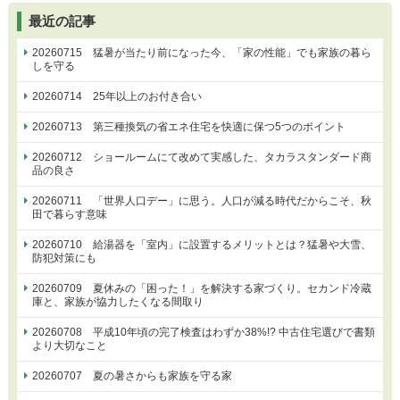
最近の記事
20260715 猛暑が当たり前になった今、「家の性能」でも家族の暮ら
しを守る
20260714 25年以上のお付き合い
20260713 第三種換気の省エネ住宅を快適に保つ5つのポイント
20260712 ショールームにて改めて実感した、タカラスタンダード商
品の良さ
20260711 「世界人口デー」に思う。人口が減る時代だからこそ、秋
田で暮らす意味
20260710 給湯器を「室内」に設置するメリットとは？猛暑や大雪、
防犯対策にも
20260709 夏休みの「困った！」を解決する家づくり。セカンド冷蔵
庫と、家族が協力したくなる間取り
20260708 平成10年頃の完了検査はわずか38%!? 中古住宅選びで書類
より大切なこと
20260707 夏の暑さからも家族を守る家