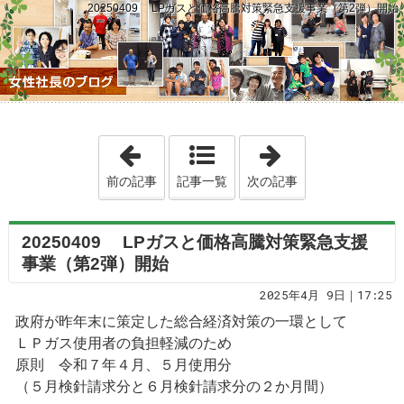
20250409 LPガスと価格高騰対策緊急支援事業（第2弾）開始
「20250408 戸籍の氏名にフリガナ(
「20250410
前の記事
記事一覧
次の記事
20250409 LPガスと価格高騰対策緊急支援
事業（第2弾）開始
2025年4月 9日｜17:25
政府が昨年末に策定した総合経済対策の一環として
ＬＰガス使用者の負担軽減のため
原則 令和７年４月、５月使用分
（５月検針請求分と６月検針請求分の２か月間）