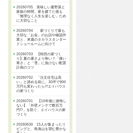
20260705 美味しい夏野菜と
家族の時間。家を建てた後も
「無理なく人生を楽しむ」ため
に大切なこと
20260704 家づくりで最も
大切な「お金」のお話や確認作
業と、来週のタカラスタンダー
ドショールームに向けて
20260703 【秋田の家づく
り】夏の暑さより怖い？「痛い
寒さ」と「雪」に負けない配置
計画のコツ
20260702 「注文住宅は高
い」と諦める前に。30坪で900
万円も変わったら⁉エイハウス
の家づくり
20260701 【10年後に後悔し
ない】「外壁メンテで数百万
円!?」を防ぐ、エイハウスの家
づくり
20260630 15人が集まったリ
ビングと、鳥海山を望む豊かな