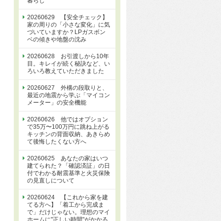
暮らし
20260629 【安全チェック】
家の周りの「小さな変化」に気
づいていますか？LPガスボン
ベの傾きや地盤の沈み
20260628 お引渡しから10年
目。キレイが続く秘訣など、い
ろいろ教えていただきました
20260627 外構の段取りと、
最近の地震から学ぶ「マイコン
メーター」の安全機能
20260626 他ではオプション
で35万〜100万円に跳ね上がる
キッチンの背面収納、あきらめ
て後悔したくない方へ
20260625 あなたの家はいつ
建てられた？「確認済証」の日
付でわかる耐震基準と火災保険
の見直しについて
20260624 【これから家を建
てる方へ】「着工から完成ま
で」だけじゃない。理想のマイ
ホームに"正しい時間"がかかる