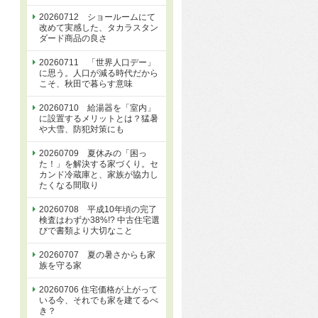
20260712 ショールームにて
改めて実感した、タカラスタン
ダード商品の良さ
20260711 「世界人口デー」
に思う。人口が減る時代だから
こそ、秋田で暮らす意味
20260710 給湯器を「室内」
に設置するメリットとは？猛暑
や大雪、防犯対策にも
20260709 夏休みの「困っ
た！」を解決する家づくり。セ
カンド冷蔵庫と、家族が協力し
たくなる間取り
20260708 平成10年頃の完了
検査はわずか38%!? 中古住宅選
びで書類より大切なこと
20260707 夏の暑さからも家
族を守る家
20260706 住宅価格が上がって
いる今、それでも家を建てるべ
き？