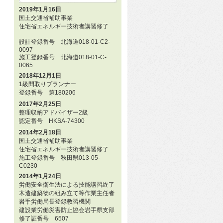
2019年1月16日
国土交通省補助事業
住宅省エネルギー技術者講習修了
設計登録番号 北海道018-01-C2-
0097
施工登録番号 北海道018-01-C-
0065
2018年12月1日
1級間取りプランナー
登録番号 第180206
2017年2月25日
整理収納アドバイザー2級
認定番号 HKSA-74300
2014年2月18日
国土交通省補助事業
住宅省エネルギー技術者講習修了
施工登録番号 秋田県013-05-
C0230
2014年1月24日
労働安全衛生法による技能講習終了
木造建築物の組み立て等作業主任者
岩手労働局長登録教習機関
建設業労働災害防止協会岩手県支部
修了証番号 6507