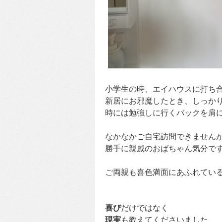
小学生の時、エイハウスに打ち
新居にお邪魔したとき、しっか
時には勉強しに行くバックを肩
なかなかご自宅訪問できません
勝手に親戚のおばちゃん気分で
ご両親も喜色満面にあふれてい
喜び
だけではなく
現実
も教えてくださいました