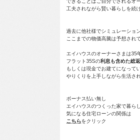
できることはご自分でされるオ
工夫されながら賢い暮らしを続
過去に他社様でシミュレーショ
ここまでの物価高騰は予想され
エイハウスのオーナーさまは35
フラット35Sの
利息も含めた総
もしくは現金でお建てになって
やりくりを上手しながら生活さ
ボーナス払い無し
エイハウスのつくった家で暮ら
気になる住宅ローンの関係は
こちら
をクリック