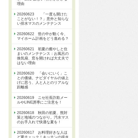
理由
20260623 「一度も開けた
ことがない！？」意外と知らな
い排水マスのメンテナンス
20260622 世の中が動く今、
マイホーム計画をどう進める？
20260621 初夏の癒やしと住
まいのメンテナンス：お風呂の
換気扇、窓を開ければ大丈夫で
はない理由
20260620 「会いにいく」こ
との価値。ナビダイヤルの値上
げに思う、人と人とのリアルな
距離感
20260619 ニセ社長詐欺メー
ルやLINE誘導にご注意を！
20260618 秋田の初夏、熊対
策と地域のつながり。汚水マス
のお手入れで快適な夏を！
20260617 お料理好きな人ほ
ど要チェック！キッチンの排水