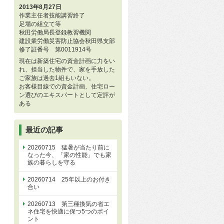
2013年8月27日
作業主任者技能講習終了
足場の組立て等
秋田労働局長登録教習機関
建設業労働災害防止協会秋田県支部
修了証番号 第0011914号
現在は新築住宅の資金計画に力をい
れ、担当した物件で、家を手放した
ご家族は過去1組もいない。
お客様目線での資金計画、住宅ロー
ン選びのエキスパートとして定評が
ある
最近の記事
20260715 猛暑が当たり前に
なった今、「家の性能」でも家
族の暮らしを守る
20260714 25年以上のお付き
合い
20260713 第三種換気の省エ
ネ住宅を快適に保つ5つのポイ
ント