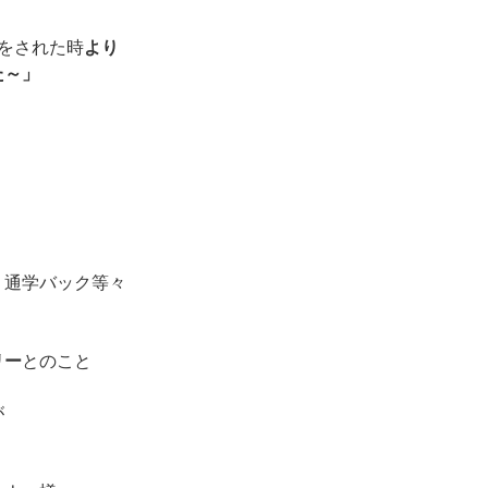
をされた時
より
た～」
、通学バック等々
リー
とのこと
が