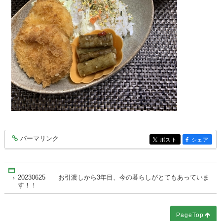
パーマリンク
entry8194
ポスト
シェア
entry8194
entry8194
Home
20230625 お引渡しから3年目、今の暮らしがとてもあっていま
す！！
PageTop