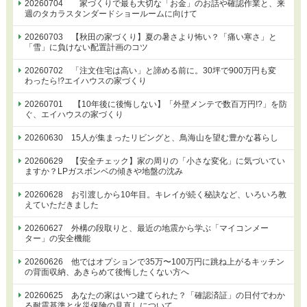
20260704 家づくりで最も大切な「お金」のお話や確認作業と、来
週のタカラスタンダードショールームに向けて
20260703 【秋田の家づくり】夏の暑さより怖い？「痛い寒さ」と
「雪」に負けない配置計画のコツ
20260702 「注文住宅は高い」と諦める前に。30坪で900万円も変
わったら⁉エイハウスの家づくり
20260701 【10年後に後悔しない】「外壁メンテで数百万円!?」を防
ぐ、エイハウスの家づくり
20260630 15人が集まったリビングと、鳥海山を望む豊かな暮らし
20260629 【安全チェック】家の周りの「小さな変化」に気づいてい
ますか？LPガスボンベの傾きや地盤の沈み
20260628 お引渡しから10年目。キレイが続く秘訣など、いろいろ教
えていただきました
20260627 外構の段取りと、最近の地震から学ぶ「マイコンメー
ター」の安全機能
20260626 他ではオプションで35万〜100万円に跳ね上がるキッチン
の背面収納、あきらめて後悔したくない方へ
20260625 あなたの家はいつ建てられた？「確認済証」の日付でわか
る耐震基準と火災保険の見直しについて