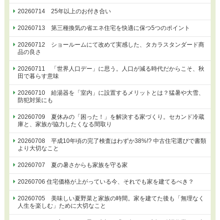
20260714 25年以上のお付き合い
20260713 第三種換気の省エネ住宅を快適に保つ5つのポイント
20260712 ショールームにて改めて実感した、タカラスタンダード商
品の良さ
20260711 「世界人口デー」に思う。人口が減る時代だからこそ、秋
田で暮らす意味
20260710 給湯器を「室内」に設置するメリットとは？猛暑や大雪、
防犯対策にも
20260709 夏休みの「困った！」を解決する家づくり。セカンド冷蔵
庫と、家族が協力したくなる間取り
20260708 平成10年頃の完了検査はわずか38%!? 中古住宅選びで書類
より大切なこと
20260707 夏の暑さからも家族を守る家
20260706 住宅価格が上がっている今、それでも家を建てるべき？
20260705 美味しい夏野菜と家族の時間。家を建てた後も「無理なく
人生を楽しむ」ために大切なこと