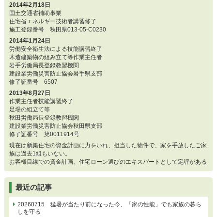
2014年2月18日
国土交通省補助事業
住宅省エネルギー技術者講習修了
施工登録番号 秋田県013-05-C0230
2014年1月24日
労働安全衛生法による技能講習終了
木造建築物の組み立て等作業主任者
岩手労働局長登録教習機関
建設業労働災害防止協会岩手県支部
修了証番号 6507
2013年8月27日
作業主任者技能講習終了
足場の組立て等
秋田労働局長登録教習機関
建設業労働災害防止協会秋田県支部
修了証番号 第0011914号
現在は新築住宅の資金計画に力をいれ、担当した物件で、家を手放したご家
族は過去1組もいない。
お客様目線での資金計画、住宅ローン選びのエキスパートとして定評がある
最近の記事
20260715 猛暑が当たり前になった今、「家の性能」でも家族の暮ら
しを守る