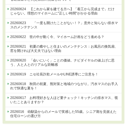
20260624 【これから家を建てる方へ】「着工から完成まで」だけ
じゃない。理想のマイホームに"正しい時間"がかかる理由
20260623 「一度も開けたことがない！？」意外と知らない排水マ
スのメンテナンス
20260622 世の中が動く今、マイホーム計画をどう進める？
20260621 初夏の癒やしと住まいのメンテナンス：お風呂の換気扇、
窓を開ければ大丈夫ではない理由
20260620 「会いにいく」ことの価値。ナビダイヤルの値上げに思
う、人と人とのリアルな距離感
20260619 ニセ社長詐欺メールやLINE誘導にご注意を！
20260618 秋田の初夏、熊対策と地域のつながり。汚水マスのお手入
れで快適な夏を！
20260617 お料理好きな人ほど要チェック！キッチンの排水マス、覗
いたことありますか？
2026016 幼馴染からのメールで実感した55歳。シニア期を見据えた
住宅ローンの選び方