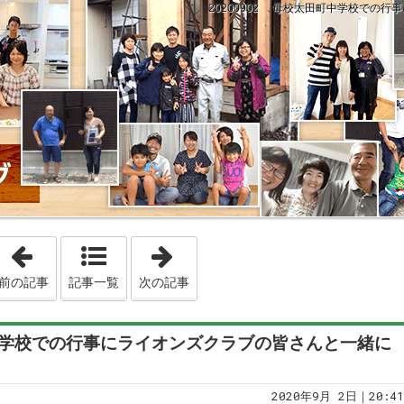
20200902 母校太田町中学校での
「20200901 防災の日、地盤調査、固定資産税調査、最
「20200903 こっそりおスス
前の記事
記事一覧
次の記事
町中学校での行事にライオンズクラブの皆さんと一緒に
2020年9月 2日｜20:41