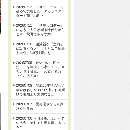
20260712 ショールームにて
改めて実感した、タカラスタン
ダード商品の良さ
20260711 「世界人口デー」
に思う。人口が減る時代だから
こそ、秋田で暮らす意味
20260710 給湯器を「室内」
に設置するメリットとは？猛暑
や大雪、防犯対策にも
20260709 夏休みの「困っ
た！」を解決する家づくり。セ
カンド冷蔵庫と、家族が協力し
たくなる間取り
20260708 平成10年頃の完了
検査はわずか38%!? 中古住宅選
びで書類より大切なこと
20260707 夏の暑さからも家
族を守る家
20260706 住宅価格が上がって
いる今、それでも家を建てるべ
き？