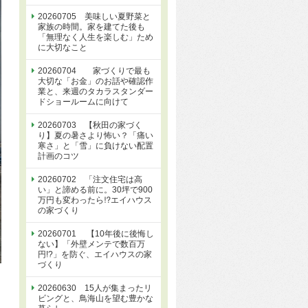
20260705 美味しい夏野菜と
家族の時間。家を建てた後も
「無理なく人生を楽しむ」ため
に大切なこと
20260704 家づくりで最も
大切な「お金」のお話や確認作
業と、来週のタカラスタンダー
ドショールームに向けて
20260703 【秋田の家づく
り】夏の暑さより怖い？「痛い
寒さ」と「雪」に負けない配置
計画のコツ
20260702 「注文住宅は高
い」と諦める前に。30坪で900
万円も変わったら⁉エイハウス
の家づくり
20260701 【10年後に後悔し
ない】「外壁メンテで数百万
円!?」を防ぐ、エイハウスの家
づくり
20260630 15人が集まったリ
ビングと、鳥海山を望む豊かな