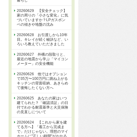
暮らし
20260629 【安全チェック】
家の周りの「小さな変化」に気
づいていますか？LPガスボン
ベの傾きや地盤の沈み
20260628 お引渡しから10年
目。キレイが続く秘訣など、い
ろいろ教えていただきました
20260627 外構の段取りと、
最近の地震から学ぶ「マイコン
メーター」の安全機能
20260626 他ではオプション
で35万〜100万円に跳ね上がる
キッチンの背面収納、あきらめ
て後悔したくない方へ
20260625 あなたの家はいつ
建てられた？「確認済証」の日
付でわかる耐震基準と火災保険
の見直しについて
20260624 【これから家を建
てる方へ】「着工から完成ま
で」だけじゃない。理想のマイ
ホームに"正しい時間"がかかる