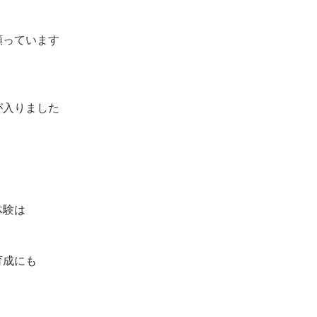
願っています
が入りました
体験は
育成にも