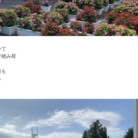
いて
で積み荷
所も
ら