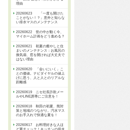
理由
20260623 「一度も開けた
ことがない！？」意外と知らな
い排水マスのメンテナンス
20260622 世の中が動く今、
マイホーム計画をどう進める？
20260621 初夏の癒やしと住
まいのメンテナンス：お風呂の
換気扇、窓を開ければ大丈夫で
はない理由
20260620 「会いにいく」こ
との価値。ナビダイヤルの値上
げに思う、人と人とのリアルな
距離感
20260619 ニセ社長詐欺メー
ルやLINE誘導にご注意を！
20260618 秋田の初夏、熊対
策と地域のつながり。汚水マス
のお手入れで快適な夏を！
20260617 お料理好きな人ほ
ど要チェック！キッチンの排水