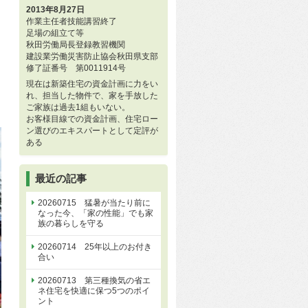
2013年8月27日
作業主任者技能講習終了
足場の組立て等
秋田労働局長登録教習機関
建設業労働災害防止協会秋田県支部
修了証番号 第0011914号
現在は新築住宅の資金計画に力をい
れ、担当した物件で、家を手放した
ご家族は過去1組もいない。
お客様目線での資金計画、住宅ロー
ン選びのエキスパートとして定評が
ある
最近の記事
20260715 猛暑が当たり前に
なった今、「家の性能」でも家
族の暮らしを守る
20260714 25年以上のお付き
合い
20260713 第三種換気の省エ
ネ住宅を快適に保つ5つのポイ
ント