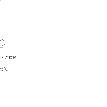
が
つを
たが
葉とご挨拶
ながら