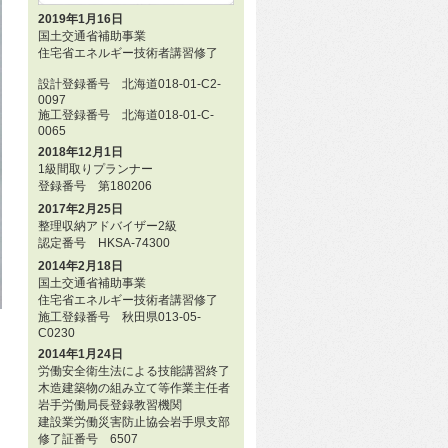
2019年1月16日
国土交通省補助事業
住宅省エネルギー技術者講習修了
設計登録番号 北海道018-01-C2-
0097
施工登録番号 北海道018-01-C-
0065
2018年12月1日
1級間取りプランナー
登録番号 第180206
2017年2月25日
整理収納アドバイザー2級
認定番号 HKSA-74300
2014年2月18日
国土交通省補助事業
住宅省エネルギー技術者講習修了
施工登録番号 秋田県013-05-
C0230
2014年1月24日
労働安全衛生法による技能講習終了
木造建築物の組み立て等作業主任者
岩手労働局長登録教習機関
建設業労働災害防止協会岩手県支部
修了証番号 6507