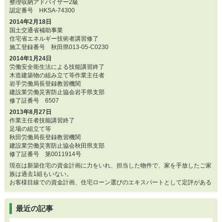
整理収納アドバイザー2級
認定番号 HKSA-74300
2014年2月18日
国土交通省補助事業
住宅省エネルギー技術者講習修了
施工登録番号 秋田県013-05-C0230
2014年1月24日
労働安全衛生法による技能講習終了
木造建築物の組み立て等作業主任者
岩手労働局長登録教習機関
建設業労働災害防止協会岩手県支部
修了証番号 6507
2013年8月27日
作業主任者技能講習終了
足場の組立て等
秋田労働局長登録教習機関
建設業労働災害防止協会秋田県支部
修了証番号 第0011914号
現在は新築住宅の資金計画に力をいれ、担当した物件で、家を手放したご家
族は過去1組もいない。
お客様目線での資金計画、住宅ローン選びのエキスパートとして定評がある
最近の記事