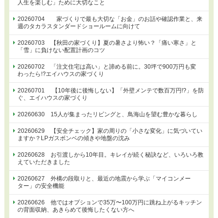
人生を楽しむ」ために大切なこと
20260704 家づくりで最も大切な「お金」のお話や確認作業と、来
週のタカラスタンダードショールームに向けて
20260703 【秋田の家づくり】夏の暑さより怖い？「痛い寒さ」と
「雪」に負けない配置計画のコツ
20260702 「注文住宅は高い」と諦める前に。30坪で900万円も変
わったら⁉エイハウスの家づくり
20260701 【10年後に後悔しない】「外壁メンテで数百万円!?」を防
ぐ、エイハウスの家づくり
20260630 15人が集まったリビングと、鳥海山を望む豊かな暮らし
20260629 【安全チェック】家の周りの「小さな変化」に気づいてい
ますか？LPガスボンベの傾きや地盤の沈み
20260628 お引渡しから10年目。キレイが続く秘訣など、いろいろ教
えていただきました
20260627 外構の段取りと、最近の地震から学ぶ「マイコンメー
ター」の安全機能
20260626 他ではオプションで35万〜100万円に跳ね上がるキッチン
の背面収納、あきらめて後悔したくない方へ