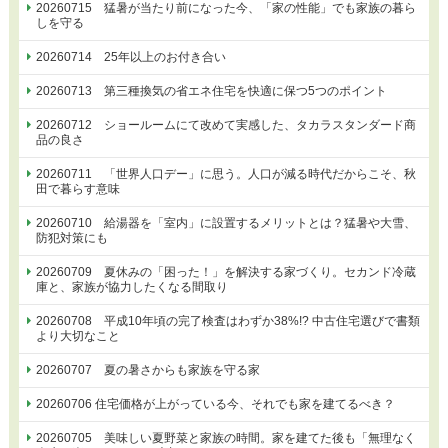
20260715 猛暑が当たり前になった今、「家の性能」でも家族の暮ら
しを守る
20260714 25年以上のお付き合い
20260713 第三種換気の省エネ住宅を快適に保つ5つのポイント
20260712 ショールームにて改めて実感した、タカラスタンダード商
品の良さ
20260711 「世界人口デー」に思う。人口が減る時代だからこそ、秋
田で暮らす意味
20260710 給湯器を「室内」に設置するメリットとは？猛暑や大雪、
防犯対策にも
20260709 夏休みの「困った！」を解決する家づくり。セカンド冷蔵
庫と、家族が協力したくなる間取り
20260708 平成10年頃の完了検査はわずか38%!? 中古住宅選びで書類
より大切なこと
20260707 夏の暑さからも家族を守る家
20260706 住宅価格が上がっている今、それでも家を建てるべき？
20260705 美味しい夏野菜と家族の時間。家を建てた後も「無理なく