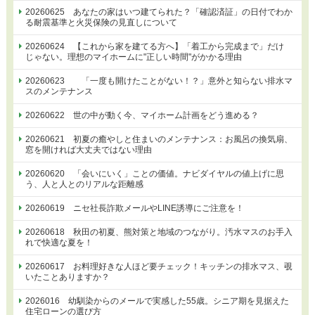
20260625 あなたの家はいつ建てられた？「確認済証」の日付でわか
る耐震基準と火災保険の見直しについて
20260624 【これから家を建てる方へ】「着工から完成まで」だけ
じゃない。理想のマイホームに"正しい時間"がかかる理由
20260623 「一度も開けたことがない！？」意外と知らない排水マ
スのメンテナンス
20260622 世の中が動く今、マイホーム計画をどう進める？
20260621 初夏の癒やしと住まいのメンテナンス：お風呂の換気扇、
窓を開ければ大丈夫ではない理由
20260620 「会いにいく」ことの価値。ナビダイヤルの値上げに思
う、人と人とのリアルな距離感
20260619 ニセ社長詐欺メールやLINE誘導にご注意を！
20260618 秋田の初夏、熊対策と地域のつながり。汚水マスのお手入
れで快適な夏を！
20260617 お料理好きな人ほど要チェック！キッチンの排水マス、覗
いたことありますか？
2026016 幼馴染からのメールで実感した55歳。シニア期を見据えた
住宅ローンの選び方