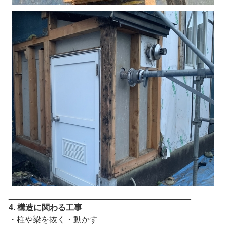
________________________________________
4. 構造に関わる工事
・柱や梁を抜く・動かす