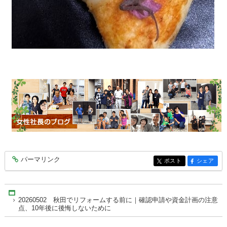
パーマリンク
entry10452
ポスト
シェア
entry10452
entry10452
Home
20260502 秋田でリフォームする前に｜確認申請や資金計画の注意
点、10年後に後悔しないために