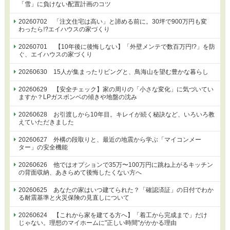
「雪」に負けない配置計画のコツ
20260702 「注文住宅は高い」と諦める前に。30坪で900万円も変
わったら⁉エイハウスの家づくり
20260701 【10年後に後悔しない】「外壁メンテで数百万円!?」を防
ぐ、エイハウスの家づくり
20260630 15人が集まったリビングと、鳥海山を望む豊かな暮らし
20260629 【安全チェック】家の周りの「小さな変化」に気づいてい
ますか？LPガスボンベの傾きや地盤の沈み
20260628 お引渡しから10年目。キレイが続く秘訣など、いろいろ教
えていただきました
20260627 外構の段取りと、最近の地震から学ぶ「マイコンメー
ター」の安全機能
20260626 他ではオプションで35万〜100万円に跳ね上がるキッチン
の背面収納、あきらめて後悔したくない方へ
20260625 あなたの家はいつ建てられた？「確認済証」の日付でわか
る耐震基準と火災保険の見直しについて
20260624 【これから家を建てる方へ】「着工から完成まで」だけ
じゃない。理想のマイホームに"正しい時間"がかかる理由