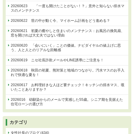
20260623 「一度も開けたことがない！？」意外と知らない排水マ
スのメンテナンス
20260622 世の中が動く今、マイホーム計画をどう進める？
20260621 初夏の癒やしと住まいのメンテナンス：お風呂の換気扇、
窓を開ければ大丈夫ではない理由
20260620 「会いにいく」ことの価値。ナビダイヤルの値上げに思
う、人と人とのリアルな距離感
20260619 ニセ社長詐欺メールやLINE誘導にご注意を！
20260618 秋田の初夏、熊対策と地域のつながり。汚水マスのお手入
れで快適な夏を！
20260617 お料理好きな人ほど要チェック！キッチンの排水マス、覗
いたことありますか？
2026016 幼馴染からのメールで実感した55歳。シニア期を見据えた
住宅ローンの選び方
カテゴリ
女性社長のブログ (434)