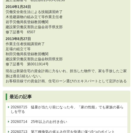
施工登録番号 秋田県013-05-C0230
2014年1月24日
労働安全衛生法による技能講習終了
木造建築物の組み立て等作業主任者
岩手労働局長登録教習機関
建設業労働災害防止協会岩手県支部
修了証番号 6507
2013年8月27日
作業主任者技能講習終了
足場の組立て等
秋田労働局長登録教習機関
建設業労働災害防止協会秋田県支部
修了証番号 第0011914号
現在は新築住宅の資金計画に力をいれ、担当した物件で、家を手放したご家
族は過去1組もいない。
お客様目線での資金計画、住宅ローン選びのエキスパートとして定評がある
最近の記事
20260715 猛暑が当たり前になった今、「家の性能」でも家族の暮ら
しを守る
20260714 25年以上のお付き合い
20260713 第三種換気の省エネ住宅を快適に保つ5つのポイント