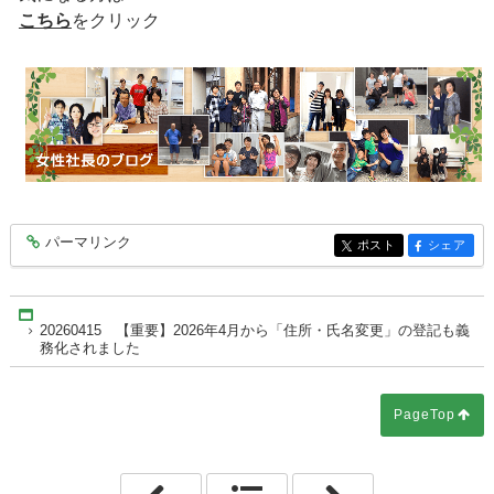
こちら
をクリック
パーマリンク
entry10435
ポスト
シェア
entry10435
entry10435
Home
20260415 【重要】2026年4月から「住所・氏名変更」の登記も義
務化されました
PageTop
「20260414 お風呂のニュースから
「2026041