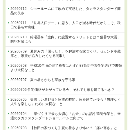
20260712 ショールームにて改めて実感した、タカラスタンダード商
品の良さ
20260711 「世界人口デー」に思う。人口が減る時代だからこそ、秋
田で暮らす意味
20260710 給湯器を「室内」に設置するメリットとは？猛暑や大雪、
防犯対策にも
20260709 夏休みの「困った！」を解決する家づくり。セカンド冷蔵
庫と、家族が協力したくなる間取り
20260708 平成10年頃の完了検査はわずか38%!? 中古住宅選びで書類
より大切なこと
20260707 夏の暑さからも家族を守る家
20260706 住宅価格が上がっている今、それでも家を建てるべき？
20260705 美味しい夏野菜と家族の時間。家を建てた後も「無理なく
人生を楽しむ」ために大切なこと
20260704 家づくりで最も大切な「お金」のお話や確認作業と、来
週のタカラスタンダードショールームに向けて
20260703 【秋田の家づくり】夏の暑さより怖い？「痛い寒さ」と