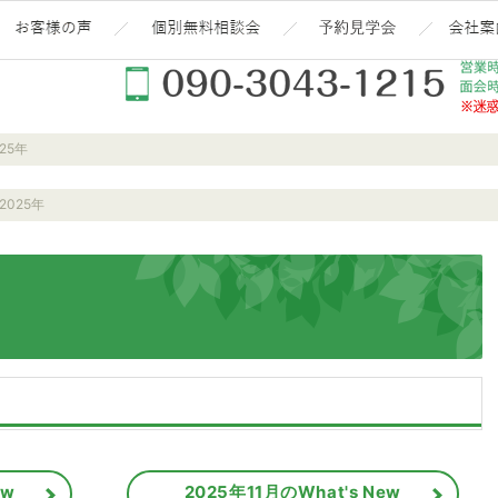
熱『嘘と無責任が大嫌いな一級建築士 田澤 平』
施工実績(消費税10%込価格)!!
エイハウスを選んだ「お客様の生の声」はこんな雰囲気
住宅ローン(お金)で絶対
予約見学
新築-注文住宅(秋田・大仙・仙北・美郷・横手・湯沢・由利本荘)なら当社の安くていい家
025年
2025年
ew
2025年11月のWhat's New