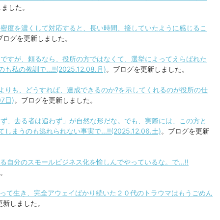
しました。
間の密度を濃くして対応すると、長い時間、接していたように感じるこ
ブログを更新しました。
ダメですが、頼るなら、役所の方ではなくて、選挙によってえらばれた
訓で...!!(2025.12.08.月)
。ブログを更新しました。
するよりも、どうすれば、達成できるのか?を示してくれるのが役所の仕
07日)
。ブログを更新しました。
拒まず、去る者は追わず」が自然な形だな。でも、実際には、この方と
のも逃れられない事実で...!!(2025.12.06.土)
。ブログを更新
する自分のスモールビジネス化を愉しんでやっているな。で...!!
。
背負って生き、完全アウェイばかり続いた２０代のトラウマはもうごめん
更新しました。