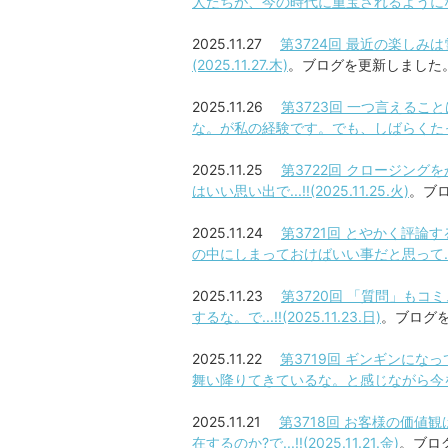
人たちが、今の時代に重宝されるようになったな。で
2025.11.27
第3724回 最近の楽しみ
(2025.11.27.木)
。ブログを更新しました
2025.11.26
第3723回 一つ言える
な。が私の経験です。でも、しばらくたって、...
2025.11.25
第3722回 クロージン
はいい思い出で...!!(2025.11.25.火)
。ブ
2025.11.24
第3721回 とやかく評
の中にしまっておけばいい事だと思って...!!(2
2025.11.23
第3720回 「質問」も
するな。で...!!(2025.11.23.日)
。ブログ
2025.11.22
第3719回 ギンギンに
舞い降りてきているな。と感じながら今を生き...
2025.11.21
第3718回 お客様の価
在するのか?で...!!(2025.11.21.金)
。ブロ