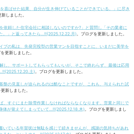
の方を喜ばせた結果、自分が生き伸びていることができている。」に尽き
更新しました。
新築を依頼した住宅会社に相談しないのですか?」と質問し「その業者に
ってきたら...!!(2025.12.22.月)
。ブログを更新しました。
ンタイプの私は、先発完投型の営業マンを目指すことに、いまだに美学を
グを更新しました。
を理解し、サポートしてもらってもいいが、そこで終わらず、最後は応用
025.12.20.土)
。ブログを更新しました。
生活基盤の見直しが迫られるのは酷なことですが、これも、与えられた試
を更新しました。
かせば、すぐにまた除雪作業しなければならなくなります。営業と同じで
てしまっていて...!!(2025.12.18.木)
。ブログを更新しまし
的に書いている年賀状は無駄を感じて続きませんが、感謝の気持ちがあれ