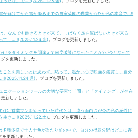
...!!(2025.11.28.金)
。ブログを更新しました。
は雪が解けてから雪が降るまでの自家菜園の農業かな!?が私の本音で...!!
。
ことは、なんでも飽きるときが来て、しばらく足を運ばないときが来る
!!(2025.11.26.水)
。ブログを更新しました。
グをかけるタイミングを間違えて何度破談になったことか?が今となって
ログを更新しました。
論することを美しいとは思わず。黙って、温かい心で映画を鑑賞し、自分
025.11.24.月)
。ブログを更新しました。
コミュニケーションツールの大切な要素で「間」と「タイミング」が存在
を更新しました。
なって住宅営業マンをやっていた時代とは、違う面白さが今の私の感性に
!!(2025.11.22.土)
。ブログを更新しました。
値観は多種多様で十人十色が当たり前の中で、自分の得意分野はどこに存
グを更新しました。