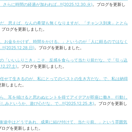
時間の経過が加われば...!!(2025.12.30.火)
。ブログを更新し
とただ、思えば、なんの希望も無くなりますが、「チャンス到来」ととら
。ブログを更新しました。
私は、お金をかけず、時間をかける。」というのが「人に頼るのではなく
025.12.28.日)
。ブログを更新しました。
う所の「いいふりこき」こそ、反感を食らって当たり前だな。で「引っ込
2.27.土)
。ブログを更新しました。
身を任せて生きるのが、私にとってのベストの生き方だな。で、私は納得
更新しました。
いから、耳を傾けると思わぬヒントを得てアイデアが即座に働き、行動し
うか、遊び心だな。で...!!(2025.12.25.木)
。ブログを更新し
「折衝途中はどうであれ、成果に結び付けて、当たり前。」という雰囲気
ブログを更新しました。