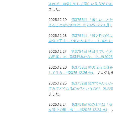
きれば、自分に対して面白い見方ができ、さらに
ました。
2025.12.29
第3756回 「厳しい」
えることができれば...!!(2025.12.29.月)
2025.12.28
第3755回 「貧乏性の
自分で工夫して何とかする。」に当たり...!!(2
2025.12.27
第3754回 秋田弁でい
み思案」は、厳禁行為だな。で...!!(2025.1
2025.12.26
第3753回 時の流れに
して生き...!!(2025.12.26.金)
。ブログを
2025.12.25
第3752回 雑学でもい
てみてどうなるのか?というのが、私の楽しみとい
ました。
2025.12.24
第3751回 私の上司は
を背中で醸し出し...!!(2025.12.24.水)
。