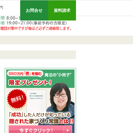
!「仲間に入りたい!」と思ったキッカケは…!!
に失敗しない、あなただけの秘訣を伝授!【家づくり個別無料相談会実施】
会
エイハウスの会社案内です!!
ローコスト住宅で耐震-省エネ重視の家をお探しのあなたへ、秋田・大仙・仙北・美郷・横手・湯沢・由利本荘の注文住宅ならお任せ下さい!
090-3043-12
お問合せ
資料請求
090-3043-1215
お問合せ
資料請求