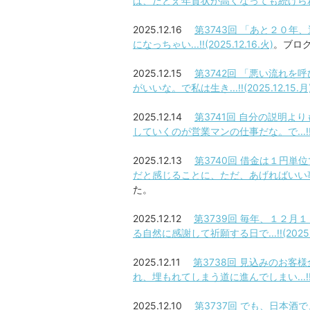
ば、たとえ年賀状が高くなっても続けられるな。と
2025.12.16
第3743回 「あと２０
になっちゃい...!!(2025.12.16.火)
。ブロ
2025.12.15
第3742回 「悪い流れ
がいいな。で私は生き...!!(2025.12.15.月
2025.12.14
第3741回 自分の説明
していくのが営業マンの仕事だな。で...!!(20
2025.12.13
第3740回 借金は１円
だと感じることに、ただ、あげればいい事だな。が
た。
2025.12.12
第3739回 毎年、１２
る自然に感謝して祈願する日で...!!(2025.1
2025.12.11
第3738回 見込みのお
れ、埋もれてしまう道に進んでしまい...!!(202
2025.12.10
第3737回 でも、日本