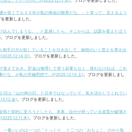
いうのも...!!(2025.12.17.水)
。ブログを更新しました。
年、運が良くても３０年が私の寿命の限界だな。」と笑って、言えるよう
グを更新しました。
を呼び込んでしまうな。」と直感したら、そこからは、話題を変えたほう
)
。ブログを更新しました。
よりも相手の方が欲していることを引き出して、納得のいく答えを導き出
25.12.14.日)
。ブログを更新しました。
単位で覚えておき、貯金は無理して使う必要もなく、使わなければ、これ
私の究極思想で...!!(2025.12.13.土)
。ブログを更新しまし
月１２日は「山の神の日」と日本ではなっていて、私を活かしてくれてい
2.12.金)
。ブログを更新しました。
客様全部と契約に至ろうとしたら、本来、自分が持っている資質が破壊さ
5.12.11.木)
。ブログを更新しました。
酒で、一番いいのは一つの「とっくり」 と二つの「おちょこ」のやり取