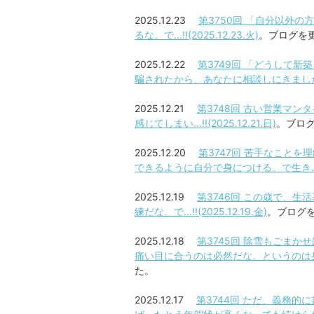
2025.12.23
第3750回 「自分以外
るな。で...!!(2025.12.23.火)
。ブログを
2025.12.22
第3749回 「どうして
騙されたから、あなたに相談しにきました。」と返
2025.12.21
第3748回 古い営業マ
感じてしまい...!!(2025.12.21.日)
。ブロ
2025.12.20
第3747回 苦手なこと
できるように自分で身につける。で生き...!!(2
2025.12.19
第3746回 この歳で、
練だな。で...!!(2025.12.19.金)
。ブログ
2025.12.18
第3745回 除雪もごま
痛い目に合うのは必然だな。というのは身体が覚え
た。
2025.12.17
第3744回 ただ、義務