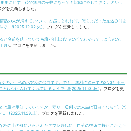
めたままにせず、後で無用の長物になっても記録に残しておく。という
ログを更新しました。
で、情熱の火が消えていない。と感じとれれば、俺もまだまだ見込みはあ
!(2025.12.02.火)
。ブログを更新しました。
トすると名前を伏せていても誰が仕上げたのか?がわかってしまうのが、
1.月)
。ブログを更新しました。
経が行くのが、私のお客様の傾向です。でも、無料の範囲でのSNSとホー
け入れてくれているようで...!!(2025.11.30.日)
。ブログを更
なことは重々承知していますが、守り一辺倒では人生は面白くならず、楽
2025.11.29.土)
。ブログを更新しました。
、まな板の上の鯉にさらされたデフレ時代に、自分の技術で持ちこたえた