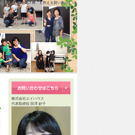
られる、「メンテナンス費」も抑える賢い家づくり
！＆これからの季節に外せない室内物干し計画」
から砕石敷きへ。一歩一歩進む、エイハウスの安心施工」
株式会社エイハウス
代表取締役 田澤 妙子