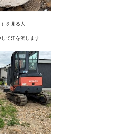
さ）を見る人
、
中して汗を流します