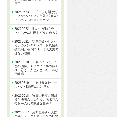
理由
20260623 「一度も開けた
ことがない！？」意外と知らな
い排水マスのメンテナンス
20260622 世の中が動く今、
マイホーム計画をどう進める？
20260621 初夏の癒やしと住
まいのメンテナンス：お風呂の
換気扇、窓を開ければ大丈夫で
はない理由
20260620 「会いにいく」こ
との価値。ナビダイヤルの値上
げに思う、人と人とのリアルな
距離感
20260619 ニセ社長詐欺メー
ルやLINE誘導にご注意を！
20260618 秋田の初夏、熊対
策と地域のつながり。汚水マス
のお手入れで快適な夏を！
20260617 お料理好きな人ほ
ど要チェック！キッチンの排水