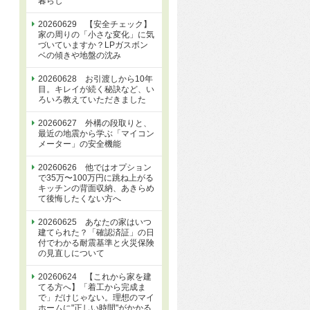
暮らし
20260629 【安全チェック】
家の周りの「小さな変化」に気
づいていますか？LPガスボン
ベの傾きや地盤の沈み
20260628 お引渡しから10年
目。キレイが続く秘訣など、い
ろいろ教えていただきました
20260627 外構の段取りと、
最近の地震から学ぶ「マイコン
メーター」の安全機能
20260626 他ではオプション
で35万〜100万円に跳ね上がる
キッチンの背面収納、あきらめ
て後悔したくない方へ
20260625 あなたの家はいつ
建てられた？「確認済証」の日
付でわかる耐震基準と火災保険
の見直しについて
20260624 【これから家を建
てる方へ】「着工から完成ま
で」だけじゃない。理想のマイ
ホームに"正しい時間"がかかる