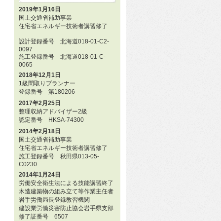
2019年1月16日
国土交通省補助事業
住宅省エネルギー技術者講習修了
設計登録番号 北海道018-01-C2-
0097
施工登録番号 北海道018-01-C-
0065
2018年12月1日
1級間取りプランナー
登録番号 第180206
2017年2月25日
整理収納アドバイザー2級
認定番号 HKSA-74300
2014年2月18日
国土交通省補助事業
住宅省エネルギー技術者講習修了
施工登録番号 秋田県013-05-
C0230
2014年1月24日
労働安全衛生法による技能講習終了
木造建築物の組み立て等作業主任者
岩手労働局長登録教習機関
建設業労働災害防止協会岩手県支部
修了証番号 6507