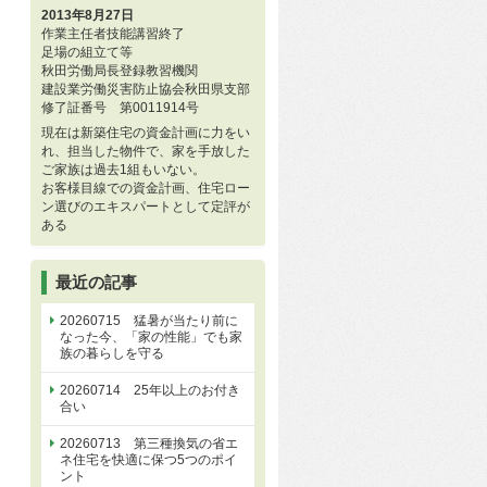
2013年8月27日
作業主任者技能講習終了
足場の組立て等
秋田労働局長登録教習機関
建設業労働災害防止協会秋田県支部
修了証番号 第0011914号
現在は新築住宅の資金計画に力をい
れ、担当した物件で、家を手放した
ご家族は過去1組もいない。
お客様目線での資金計画、住宅ロー
ン選びのエキスパートとして定評が
ある
最近の記事
20260715 猛暑が当たり前に
なった今、「家の性能」でも家
族の暮らしを守る
20260714 25年以上のお付き
合い
20260713 第三種換気の省エ
ネ住宅を快適に保つ5つのポイ
ント