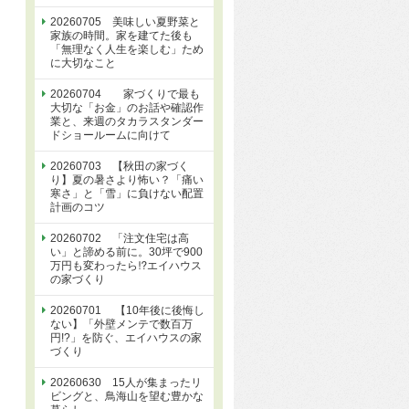
20260705 美味しい夏野菜と
家族の時間。家を建てた後も
「無理なく人生を楽しむ」ため
に大切なこと
20260704 家づくりで最も
大切な「お金」のお話や確認作
業と、来週のタカラスタンダー
ドショールームに向けて
20260703 【秋田の家づく
り】夏の暑さより怖い？「痛い
寒さ」と「雪」に負けない配置
計画のコツ
20260702 「注文住宅は高
い」と諦める前に。30坪で900
万円も変わったら⁉エイハウス
の家づくり
20260701 【10年後に後悔し
ない】「外壁メンテで数百万
円!?」を防ぐ、エイハウスの家
づくり
20260630 15人が集まったリ
ビングと、鳥海山を望む豊かな