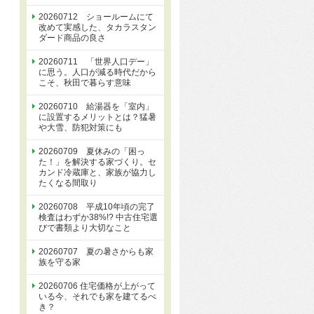
20260712 ショールームにて
改めて実感した、タカラスタン
ダード商品の良さ
20260711 「世界人口デー」
に思う。人口が減る時代だから
こそ、秋田で暮らす意味
20260710 給湯器を「室内」
に設置するメリットとは？猛暑
や大雪、防犯対策にも
20260709 夏休みの「困っ
た！」を解決する家づくり。セ
カンド冷蔵庫と、家族が協力し
たくなる間取り
20260708 平成10年頃の完了
検査はわずか38%!? 中古住宅選
びで書類より大切なこと
20260707 夏の暑さからも家
族を守る家
20260706 住宅価格が上がって
いる今、それでも家を建てるべ
き？