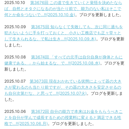
2025.10.10
第3676回 この道で生きていくと覚悟を決めたなら
ば、自然とオタクになるのが当たり前で、能力のない私はそこで
何とか命をつないで...!!(2025.10.10.金)
。ブログを更新しました。
2025.10.09
第3675回 知らなくて失敗しても、次に同じ過ちを
犯さないように手を打っておくと、小さい工務店でも正々堂々と
して生きられるな。で私は生き...!!(2025.10.09.木)
。ブログを更新
しました。
2025.10.08
第3674回 「すべての元手は自分自身が身体ともに
健康である。」から始まるな。で...!!(2025.10.08.水)
。ブログを更
新しました。
2025.10.07
第3673回 現在おかれている状態によって器の大き
さが変わるのも当たり前ですが、その器の大きさを安定させるの
も自分次第だな。と思って...!!(2025.10.07火)
。ブログを更新しま
した。
2025.10.06
第3672回 自分の能力で本来はお金をもらうべきこ
とを自分が学んで成長するための授業料に変えると満足できる性
格で...!!(2025.10.06.月)
。ブログを更新しました。