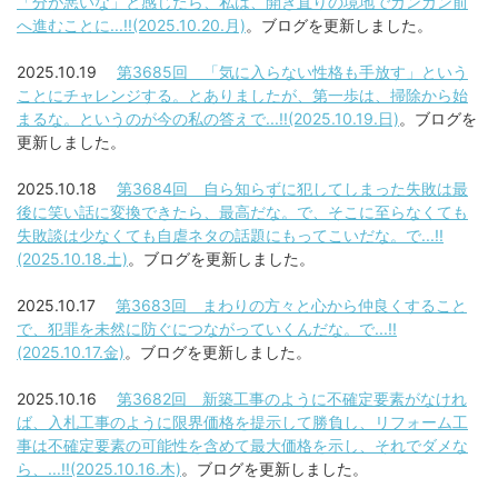
「分が悪いな」と感じたら、私は、開き直りの境地でガンガン前
へ進むことに...!!(2025.10.20.月)
。ブログを更新しました。
2025.10.19
第3685回 「気に入らない性格も手放す」という
ことにチャレンジする。とありましたが、第一歩は、掃除から始
まるな。というのが今の私の答えで...!!(2025.10.19.日)
。ブログを
更新しました。
2025.10.18
第3684回 自ら知らずに犯してしまった失敗は最
後に笑い話に変換できたら、最高だな。で、そこに至らなくても
失敗談は少なくても自虐ネタの話題にもってこいだな。で...!!
(2025.10.18.土)
。ブログを更新しました。
2025.10.17
第3683回 まわりの方々と心から仲良くすること
で、犯罪を未然に防ぐにつながっていくんだな。で...!!
(2025.10.17.金)
。ブログを更新しました。
2025.10.16
第3682回 新築工事のように不確定要素がなけれ
ば、入札工事のように限界価格を提示して勝負し、リフォーム工
事は不確定要素の可能性を含めて最大価格を示し、それでダメな
ら、...!!(2025.10.16.木)
。ブログを更新しました。