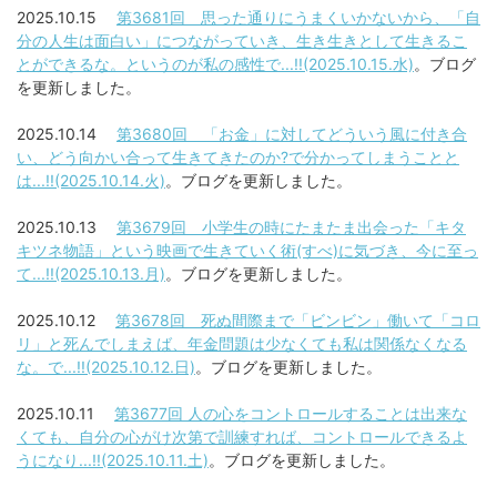
2025.10.15
第3681回 思った通りにうまくいかないから、「自
分の人生は面白い」につながっていき、生き生きとして生きるこ
とができるな。というのが私の感性で...!!(2025.10.15.水)
。ブログ
を更新しました。
2025.10.14
第3680回 「お金」に対してどういう風に付き合
い、どう向かい合って生きてきたのか?で分かってしまうことと
は...!!(2025.10.14.火)
。ブログを更新しました。
2025.10.13
第3679回 小学生の時にたまたま出会った「キタ
キツネ物語」という映画で生きていく術(すべ)に気づき、今に至っ
て...!!(2025.10.13.月)
。ブログを更新しました。
2025.10.12
第3678回 死ぬ間際まで「ビンビン」働いて「コロ
リ」と死んでしまえば、年金問題は少なくても私は関係なくなる
な。で...!!(2025.10.12.日)
。ブログを更新しました。
2025.10.11
第3677回 人の心をコントロールすることは出来な
くても、自分の心がけ次第で訓練すれば、コントロールできるよ
うになり...!!(2025.10.11.土)
。ブログを更新しました。