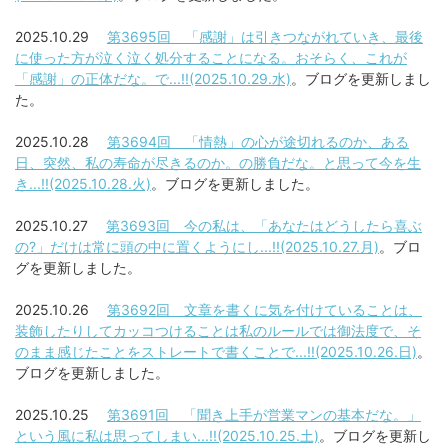
2025.10.29
第3695回 「感謝」は引きつながれていき、最後
に使った方が泣く泣く処分することになる。おそらく、これが
「感謝」の正体だな。で...!!(2025.10.29.水)
。ブログを更新しまし
た。
2025.10.28
第3694回 「情熱」の心が途切れるのか、ある
日、突然、私の寿命が尽きるのか。の勝負だな。と思って今を生
き...!!(2025.10.28.火)
。ブログを更新しました。
2025.10.27
第3693回 今の私は、「あなたはどうしたら喜ぶ
の?」だけは常に頭の中に置くようにし...!!(2025.10.27.月)
。ブロ
グを更新しました。
2025.10.26
第3692回 文章を書くに気を付けていることは、
装飾したりしてカッコつけることは私のルールでは御法度で、そ
のまま感じたことをストレートで書くことで...!!(2025.10.26.日)
。
ブログを更新しました。
2025.10.25
第3691回 「聞き上手が営業マンの基本だな。」
という風に私は思ってしまい...!!(2025.10.25.土)
。ブログを更新し