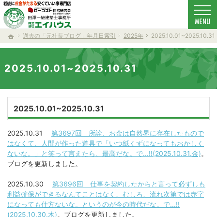
ローコスト住宅で耐震-省エネ重視の家をお探しのあなたへ、秋田・大仙・仙北・美郷・横
新築-注文住宅(秋田・大仙・仙北・美郷・横手・湯沢・由利本荘)なら当社の安くていい家
過去の「元社長ブログ」年月日索引
2025年
2025.10.01~2025.10.31
ホーム
2025.10.01~2025.10.31
2025.10.01~2025.10.31
2025.10.31
第3697回 所詮、お金は自然界に存在したもので
はなくて、人間が作った道具で「いつ紙くずになってもおかしく
ないな。」と笑って言えたら、最高だな。で...!!(2025.10.31.金)
。
ブログを更新しました。
2025.10.30
第3696回 仕事を契約したからと言って必ずしも
利益確保ができるなんてことはなく、むしろ、流れ次第では赤字
になっても仕方ないな。というのが今の時代だな。で...!!
(2025.10.30.木)
。ブログを更新しました。