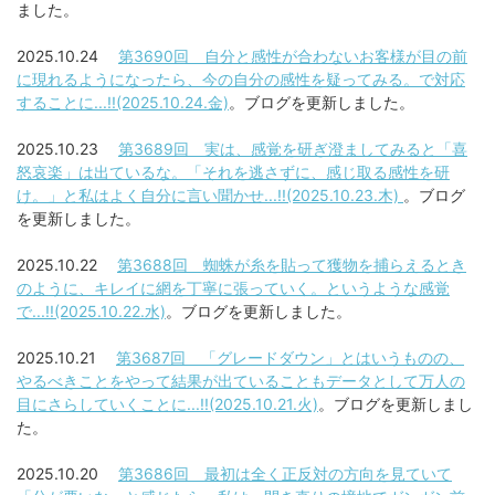
ました。
2025.10.24
第3690回 自分と感性が合わないお客様が目の前
に現れるようになったら、今の自分の感性を疑ってみる。で対応
することに...!!(2025.10.24.金)
。ブログを更新しました。
2025.10.23
第3689回 実は、感覚を研ぎ澄ましてみると「喜
怒哀楽」は出ているな。「それを逃さずに、感じ取る感性を研
け。」と私はよく自分に言い聞かせ...!!(2025.10.23.木)
。ブログ
を更新しました。
2025.10.22
第3688回 蜘蛛が糸を貼って獲物を捕らえるとき
のように、キレイに網を丁寧に張っていく。というような感覚
で...!!(2025.10.22.水)
。ブログを更新しました。
2025.10.21
第3687回 「グレードダウン」とはいうものの、
やるべきことをやって結果が出ていることもデータとして万人の
目にさらしていくことに...!!(2025.10.21.火)
。ブログを更新しまし
た。
2025.10.20
第3686回 最初は全く正反対の方向を見ていて