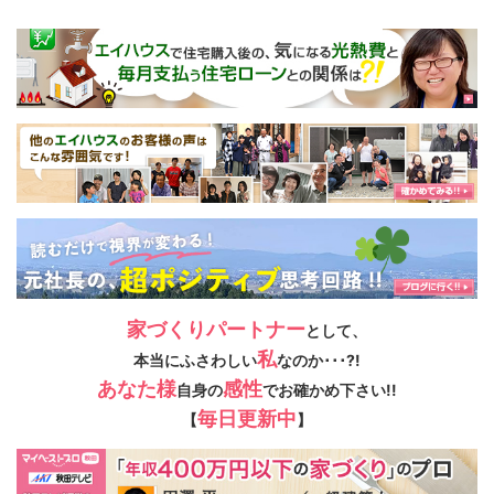
家づくりパートナー
として、
私
本当にふさわしい
なのか･･･?!
あなた様
感性
自身の
でお確かめ下さい!!
毎日更新中
【
】