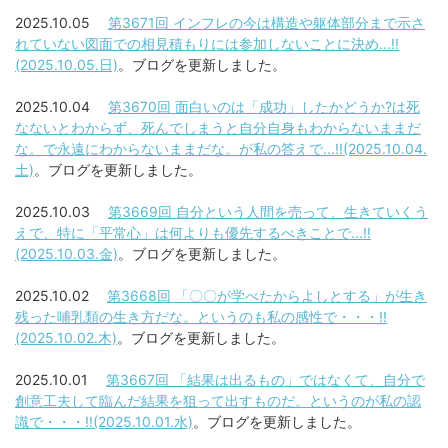
2025.10.05
第3671回 インフレの今は構造や躯体部分まで示さ
れていない図面での相見積もりには参加しないことに決め...!!
(2025.10.05.日)
。ブログを更新しました。
2025.10.04
第3670回 面白いのは「成功」したかどうか?は死
なないとわからず、死んでしまうと自分自身もわからないままだ
な。で永遠にわからないままだな。が私の答えで...!!(2025.10.04.
土)
。ブログを更新しました。
2025.10.03
第3669回 自分という人間を売って、生きていくう
えで、特に「平常心」は何よりも優先するべきことで...!!
(2025.10.03.金)
。ブログを更新しました。
2025.10.02
第3668回 「〇〇が学べたからよしとする」が生き
残った哺乳類の生き方だな。というのも私の感性で・・・!!
(2025.10.02.木)
。ブログを更新しました。
2025.10.01
第3667回 「結果は出るもの」ではなくて、自分で
創意工夫して臨んだ結果を狙って出すものだ。というのが私の認
識で・・・!!(2025.10.01.水)
。ブログを更新しました。