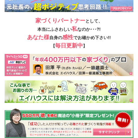
家づくりパートナー
として、
私
本当にふさわしい
なのか･･･?!
あなた様
感性
自身の
でお確かめ下さい!!
毎日更新中
【
】