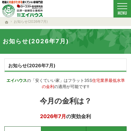
ローコスト住宅で耐震-省エネ重視の家をお探しのあなたへ、秋田・大仙・仙北・美郷・横
新築-注文住宅(秋田・大仙・仙北・美郷・横手・湯沢・由利本荘)なら当社の安くていい家
お知らせ(2026年7月)
ホーム
お知らせ(2026年7月)
お知らせ(2026年7月)
エイハウス
の「安くていい家」はフラット35S
住宅業界最低水準
の金利
の適用が可能です!!
今月の金利は？
2026年7月
の実効金利