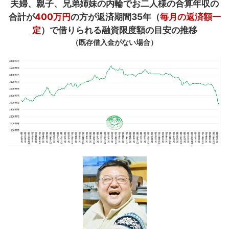
夫婦、親子、兄弟姉妹の内輪でお二人様の合算年収の
合計が
400万円
の方が返済期間35年（
毎月の返済額一
定
）で借りられる融資限度額の目安の推移
（既存借入金がない場合）