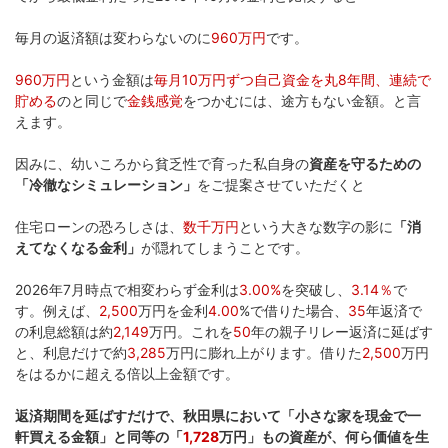
毎月の返済額は変わらないのに
960万円
です。
960万円
という金額は
毎月10万円ずつ自己資金を丸8年間、連続で
貯める
のと同じで
金銭感覚
をつかむには、途方もない金額。と言
えます。
因みに、幼いころから貧乏性で育った私自身の
資産を守るための
「冷徹なシミュレーション」
をご提案させていただくと
住宅ローンの恐ろしさは、
数千万円
という大きな数字の影に
「消
えてなくなる金利」
が隠れてしまうことです。
2026年7月時点で相変わらず金利は
3.00%
を突破し、
3.14％
で
す。例えば、
2,500
万円を金利
4.00
%で借りた場合、
35
年返済で
の利息総額は約
2,149
万円。これを
50
年の親子リレー返済に延ばす
と、利息だけで約
3,285
万円に膨れ上がります。借りた
2,500
万円
をはるかに超える倍以上金額です。
返済期間を延ばすだけで、秋田県において「小さな家を現金で一
軒買える金額」と同等の「
1,728
万円」もの資産が、何ら価値を生