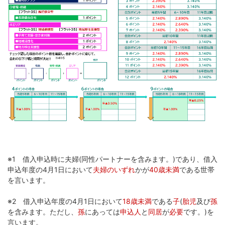
※1 借入申込時に夫婦(同性パートナーを含みます。)であり、借入
申込年度の4月1日において
夫婦のいずれ
かが
40歳未満
である世帯
を言います。
※2 借入申込年度の4月1日において
18歳未満
である
子
(
胎児
及び
孫
を含みます。ただし、
孫
にあっては
申込人
と
同居
が
必要
です。)を
言います。