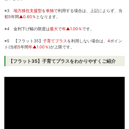
※3
地方移住支援型
を
単独
で利用する場合は、上記によらず、当
初
5
年間
▲0.60％
となります。
※4 金利下げ幅の限度は
最大
で
年▲1.00％
です。
※5 【フラット35】
子育てプラス
を利用しない場合は、
4
ポイン
ト(当初
5
年間
年▲1.00％
)が上限です。
【フラット35】子育てプラスをわかりやすくご紹介