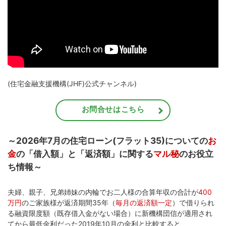
(住宅金融支援機構(JHF)公式チャンネル)
お問合せはこちら
～2026年7月の住宅ローン(フラット35)についての
お
金
の「借入額」と「返済額」に関する
マル秘
のお役立
ち情報～
夫婦、親子、兄弟姉妹の内輪でお二人様の合算年収の合計が
400
万円
のご家族様が返済期間35年（
毎月の返済額一定
）で借りられ
る融資限度額（既存借入金がない場合）に新機構団信が適用され
てから最低金利だった2019年10月の金利と比較すると