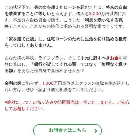
この状況下で、
身の丈を超えたローンを組む
ことは、
将来の自由
を放棄することに等しい
と言えます。借入を
3,000
万円以内に抑
え、不足分を自己資金で賄う。こうした
「利息を最小化する戦
略」
こそが、これからの時代に求められる賢明な家づくりです。
「家を建てた後」に、住宅ローンのために生活を切り詰める後悔
をしてほしくありません。
あなた様の年収、ライフプラン、そして
手元に残すべき
お金
を冷
静に算出し、
「銀行が貸してくれる額」
ではなく
「無理なく返せ
る額」
をあなた様自身で見極めませんか？
金利の罠
に陥らず、
1,000
万円単位以上クラスの無駄を削ぎ落とし
たい方は、ぜひ下記より個別相談をご活用ください。
※絶対にしつこい売り込みや訪問販売は一切いたしません。ご安心
してお越しください。
お問合せはこちら