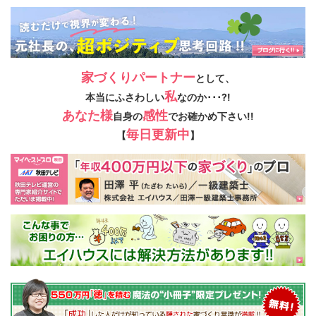
家づくりパートナー
として、
私
本当にふさわしい
なのか･･･?!
あなた様
感性
自身の
でお確かめ下さい!!
毎日更新中
【
】