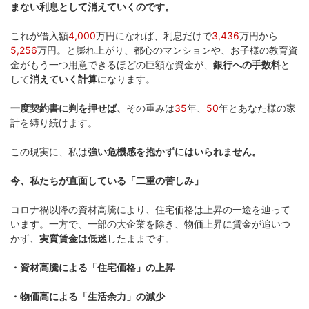
まない利息として消えていくのです。
これが借入額
4,000
万円になれば、利息だけで
3,436
万円から
5,256
万円。と膨れ上がり、都心のマンションや、お子様の教育資
金がもう一つ用意できるほどの巨額な資金が、
銀行への手数料
と
して
消えていく計算
になります。
一度契約書に判を押せば、
その重みは
35
年、
50
年とあなた様の家
計を縛り続けます。
この現実に、私は
強い危機感を抱かずにはいられません。
今、私たちが直面している「二重の苦しみ」
コロナ禍以降の資材高騰により、住宅価格は上昇の一途を辿って
います。一方で、一部の大企業を除き、物価上昇に賃金が追いつ
かず、
実質賃金は低迷
したままです。
・資材高騰による「住宅価格」の上昇
・物価高による「生活余力」の減少