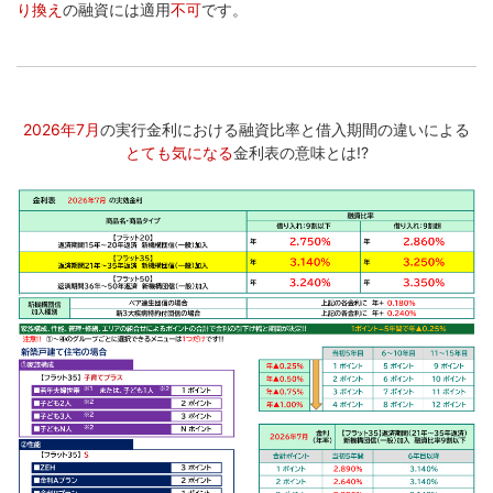
り換え
の融資には適用
不可
です。
...
2026年7月
の実行金利における融資比率と借入期間の違いによる
とても気になる
金利表の意味とは!?