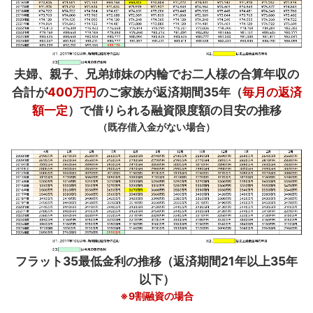
夫婦、親子、兄弟姉妹の内輪でお二人様の合算年収の
合計が
400万円
のご家族が返済期間35年（
毎月の返済
額一定
）で借りられる融資限度額の目安の推移
（既存借入金がない場合）
フラット35最低金利の推移（返済期間21年以上35年
以下）
※9割融資の場合