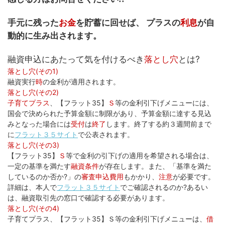
手元に残った
お金
を貯蓄に回せば、 プラスの
利息
が自
動的に生み出されます。
融資申込にあたって気を付けるべき
落とし穴
とは?
落とし穴(その1)
融資実行
時
の金利が適用されます。
落とし穴(その2)
子育てプラス
、【フラット35】
Ｓ
等の金利引下げメニューには、
国会で決められた予算金額に制限があり、予算金額に達する見込
みとなった場合には
受付
は
終了
します。終了する約３週間前まで
に
フラット３５サイト
で公表されます。
落とし穴(その3)
【フラット35】
Ｓ
等で金利の引下げの適用を希望される場合は、
一定の基準を満たす
融資条件
が存在します。また、「基準を満た
しているのか否か?」の
審査申込費用
もかかり、
注意
が必要です。
詳細は、本人で
フラット３５サイト
でご確認されるのか?あるい
は、融資取引先の窓口で確認する必要があります。
落とし穴(その4)
子育てプラス、【フラット35】Ｓ等の金利引下げメニューは、
借