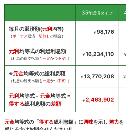
35
4
年返済タイプ
毎月の返済額
(
元利
均等)
98,176
￥
（
ボーナス
返済
一切無し
の場合）
元利
均等式の利総利息額
16,234,110
￥
￥
（利息の総支払額も
一定
かつ
不変
!!）
※
元金
均等式の総利息額
13,770,208
1
￥
￥
（利息の総支払額も
一定
かつ
不変
!!）
元利
均等式 -
元金
均等式 =
2,463,902
￥
得する
総利息額の
差額
元金
均等式の「
得する
総利息額」に
興味
を示し
魅力
を
感じる方はお問合せください!!