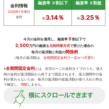
融資率 ９割以下
融資率 ９割超
金利情報
2026年7月
実行
3.14％
3.25％
金利
年
年
９
今月の金利を適用し、融資率
割以下で
2,500
万円の融資を
元利均等方式
で受けた場合の
関係例
毎月の返済額と利息の
（毎月の返済額は、
全期間固定金利
で
一定
かつ
不変
!!）
全期間固定金利
※
とは、住宅ローンの金利タイプのうち、借入
時の金利が返済開始から終了まで固定されます。借入期間中の金
利が変わらないため、毎月の返済額や総返済額が借り入れた時点
で確定し、
増額
しません。