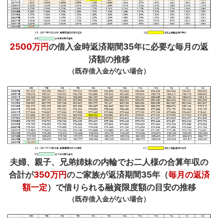
2500万円
の借入金時返済期間35年に必要な毎月の返
済額の推移
（既存借入金がない場合）
夫婦、親子、兄弟姉妹の内輪でお二人様の合算年収の
合計が
350万円
のご家族が返済期間35年（
毎月の返済
額一定
）で借りられる融資限度額の目安の推移
（既存借入金がない場合）