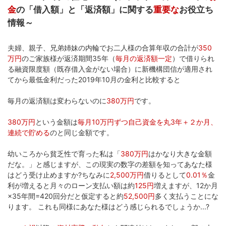
金
の「借入額」と「返済額」に関する
重要な
お役立ち
情報～
夫婦、親子、兄弟姉妹の内輪でお二人様の合算年収の合計が
350
万円
のご家族様が返済期間35年（
毎月の返済額一定
）で借りられ
る融資限度額（既存借入金がない場合）に新機構団信が適用され
てから最低金利だった2019年10月の金利と比較すると
毎月の返済額は変わらないのに
380万円
です。
380万円
という金額は
毎月10万円ずつ自己資金を丸3年＋２か月、
連続で貯める
のと同じ金額です。
幼いころから貧乏性で育った私は「
380万円
はかなり大きな金額
だな。」と感じますが、この現実の数字の差額を知ってあなた様
はどう受け止めますか?ちなみに
2,500万円
借りるとして
0.01％
金
利が増えると月々のローン支払い額は約
125円
増えますが、12か月
×35年間=420回分だと仮定すると約
52,500円
多く支払うことにな
ります。 これも同様にあなた様はどう感じられるでしょうか...?