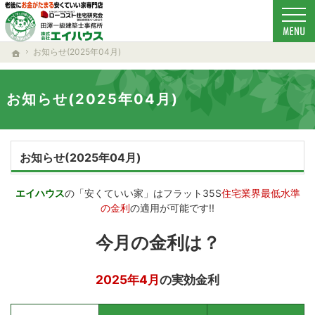
ローコスト住宅で耐震-省エネ重視の家をお探しのあなたへ、秋田・大仙・仙北・美郷・横
新築-注文住宅(秋田・大仙・仙北・美郷・横手・湯沢・由利本荘)なら当社の安くていい家
お知らせ(2025年04月)
ホーム
お知らせ(2025年04月)
お知らせ(2025年04月)
エイハウス
の「安くていい家」はフラット35S
住宅業界最低水準
の金利
の適用が可能です!!
今月の金利は？
2025年4月
の実効金利