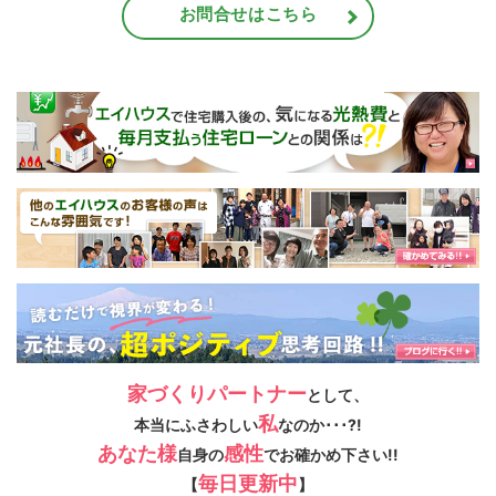
お問合せはこちら
家づくりパートナー
として、
私
本当にふさわしい
なのか･･･?!
あなた様
感性
自身の
でお確かめ下さい!!
毎日更新中
【
】