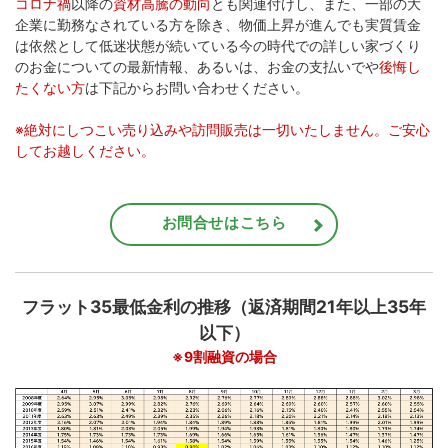
コロナ禍
以降の
資材高騰の動向
とも関連付けし、また、一部の大
企業に勤務なされている方を除き、物価上昇が進んでも実質賃金
は依然として低迷状態が続いている今の時代での詳しい家づくり
のお金についての最新情報、あるいは、お金の支払いでや
後悔し
たくない方
は下記からお問い合わせください。
※絶対にしつこい売り込みや訪問販売は一切いたしません。ご安心
してお越しください。
お問合せはこちら
フラット35最低金利の推移（返済期間21年以上35年
...
以下）
※9割融資の場合