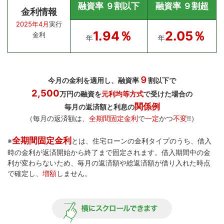
融資率 ９割以下
融資率 ９割超
金利情報
2025年4月
実行
1.94％
2.05％
金利
年
年
９
今月の金利を適用し、融資率
割以下で
2,500
万円の融資を
元利均等方式
で受けた場合の
関係例
毎月の返済額と利息の
（毎月の返済額は、
全期間固定金利
で
一定
かつ
不変
!!）
全期間固定金利
※
とは、住宅ローンの金利タイプのうち、借入
時の金利が返済開始から終了まで固定されます。借入期間中の金
利が変わらないため、毎月の返済額や総返済額が借り入れた時点
で確定し、
増額
しません。