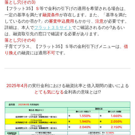
落とし穴(その3)
【フラット35】
Ｓ
等で金利の引下げの適用を希望される場合は、
一定の基準を満たす
融資条件
が存在します。また、「基準を満た
しているのか否か?」の
審査申込費用
もかかり、
注意
が必要です。
詳細は、本人で
フラット３５サイト
でご確認されるのか?あるい
は、融資取引先の窓口で確認する必要があります。
落とし穴(その4)
子育てプラス、【フラット35】Ｓ等の金利引下げメニューは、
借
り換え
の融資には適用
不可
です。
...
2025年4月
の実行金利における融資比率と借入期間の違いによる
とても気になる
金利表の意味とは!?