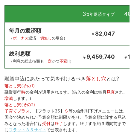
35
40
年返済タイプ
毎月の返済額
82,047
￥
（
ボーナス
返済
一切無し
の場合）
総利息額
9,459,740
11
￥
￥
（利息の総支払額も
一定
かつ
不変
!!）
融資申込にあたって気を付けるべき
落とし穴
とは?
落とし穴(その1)
融資実行
時
の金利が適用されます。(借入の金利は毎月
見直
され、
増減
します。)
落とし穴(その2)
子育てプラス
、【フラット35】
Ｓ
等の金利引下げメニューには、
国会で決められた予算金額に制限があり、予算金額に達する見込
みとなった場合には
受付
は
終了
します。終了する約３週間前まで
に
フラット３５サイト
で公表されます。