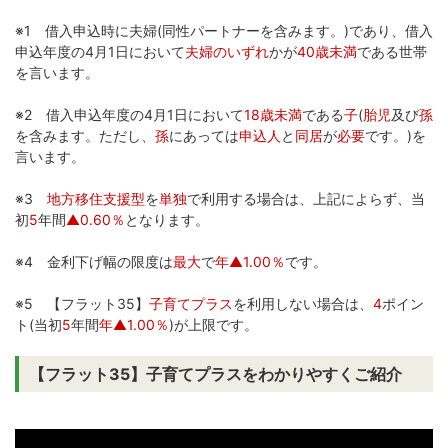
※1 借入申込時に夫婦(同性パートナーを含みます。)であり、借入
申込年度の4月1日において
夫婦のいずれ
かが
40歳未満
である世帯
を言います。
※2 借入申込年度の4月1日において
18歳未満
である
子
(
胎児
及び
孫
を含みます。ただし、
孫
にあっては
申込人
と
同居
が
必要
です。)を
言います。
※3
地方移住支援型
を
単独
で利用する場合は、上記によらず、当
初
5
年間
▲0.60％
となります。
※4 金利下げ幅の限度は
最大
で
年▲1.00％
です。
※5 【フラット35】
子育てプラス
を利用しない場合は、
4
ポイン
ト(当初
5
年間
年▲1.00％
)が上限です。
【フラット35】子育てプラスをわかりやすくご紹介