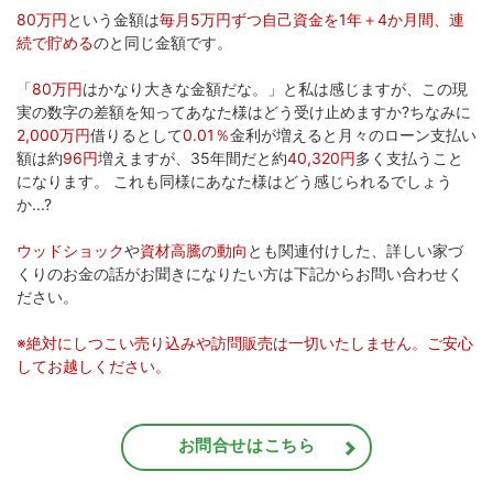
80万円
という金額は
毎月5万円ずつ自己資金を1年＋4か月間、連
続で貯める
のと同じ金額です。
「
80万円
はかなり大きな金額だな。」と私は感じますが、この現
実の数字の差額を知ってあなた様はどう受け止めますか?ちなみに
2,000万円
借りるとして
0.01％
金利が増えると月々のローン支払い
額は約
96円
増えますが、35年間だと約
40,320円
多く支払うこと
になります。 これも同様にあなた様はどう感じられるでしょう
か...?
ウッドショック
や
資材高騰の動向
とも関連付けした、詳しい家づ
くりのお金の話がお聞きになりたい方は下記からお問い合わせく
ださい。
※絶対にしつこい売り込みや訪問販売は一切いたしません。ご安心
してお越しください。
お問合せはこちら