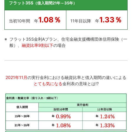
フラット35S
（借入期間21年～35年）
1.08％
1.33％
当初10年間
年
11年目以降
年
フラット35S金利Aプラン、住宅金融支援機構団体信用保険（一
般）、
融資比率9割以下
の場合
...
2021年11月
の実行金利における融資比率と借入期間の違いによる
とても気になる
金利表の意味とは!?