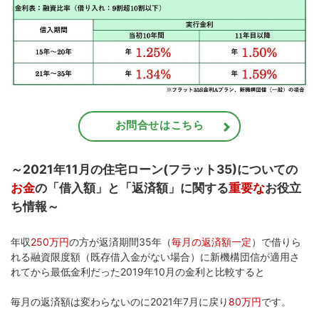
お問合せはこちら
～2021年11月の住宅ローン(フラット35)についての
お金
の「借入額」と「返済額」に関する
重要な
お役立
ち情報～
年収
250万円
の方が返済期間35年（
毎月の返済額一定
）で借りら
れる融資限度額（既存借入金がない場合）に新機構団信が適用さ
れてから最低金利だった2019年10月の金利と比較すると
毎月の返済額は変わらないのに2021年7月に戻り
80万円
です。