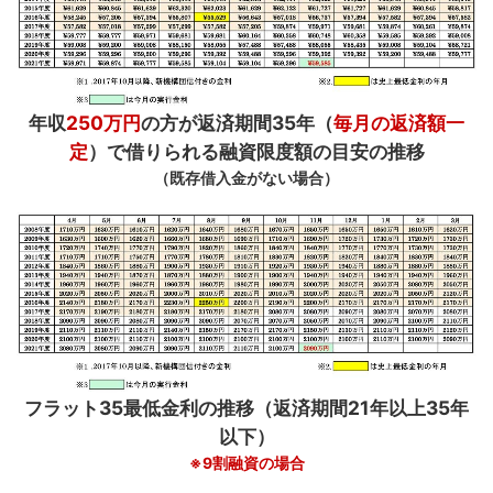
年収
250万円
の方が返済期間35年（
毎月の返済額一
定
）で借りられる融資限度額の目安の推移
（既存借入金がない場合）
フラット35最低金利の推移（返済期間21年以上35年
以下）
※9割融資の場合