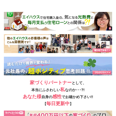
家づくりパートナー
として、
私
本当にふさわしい
なのか･･･?!
あなた様
感性
自身の
でお確かめ下さい!!
毎日更新中
【
】