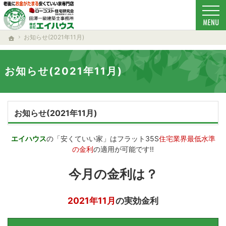
ローコスト住宅で耐震-省エネ重視の家をお探しのあなたへ、秋田・大仙・仙北・美郷・横
新築-注文住宅(秋田・大仙・仙北・美郷・横手・湯沢・由利本荘)なら当社の安くていい家
お知らせ(2021年11月)
ホーム
お知らせ(2021年11月)
お知らせ(2021年11月)
エイハウス
の「安くていい家」はフラット35S
住宅業界最低水準
の金利
の適用が可能です!!
今月の金利は？
2021年11月
の実効金利