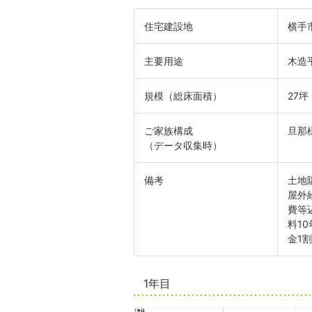
住宅建設地
横手
主要用途
木造
規模（総床面積）
27坪
ご家族構成
旦那
（データ収集時）
備考
土地
屋外
費等
料1
金1
1年目