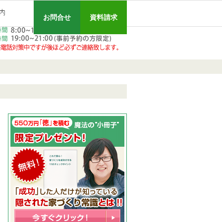
!「仲間に入りたい!」と思ったキッカケは…!!
に失敗しない、あなただけの秘訣を伝授!【家づくり個別無料相談会実施】
会
エイハウスの会社案内です!!
ローコスト住宅で耐震-省エネ重視の家をお探しのあなたへ、秋田・大仙・仙北・美郷・横手・湯沢・由利本荘の注文住宅ならお任せ下さい!
090-3043-12
お問合せ
資料請求
090-3043-1215
お問合せ
資料請求