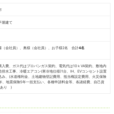
市
平屋建て
様（会社員）、奥様（会社員）、お子様2名 合計
4名
購入費、ガス代はプロパンガス契約、電気代は10ｋVA契約、敷地内
給排水工事、冷暖エアコン(寒冷地仕様)1台、IH、EVコンセント設置
込み、(水道権利金、土地建物登記費用、抵当権設定費用、火災保険
0年、地震保険5年一括支払い、各種申請料金等、各諸経費、自己資
割あり )