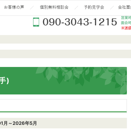
熱『嘘と無責任が大嫌いな一級建築士 田澤 平』
施工実績(消費税10%込価格)!!
エイハウスを選んだ「お客様の生の声」はこんな雰囲気
住宅ローン(お金)で絶対
予約見学
新築-注文住宅(秋田・大仙・仙北・美郷・横手・湯沢・由利本荘)なら当社の安くていい家
手)
1月～2026年5月