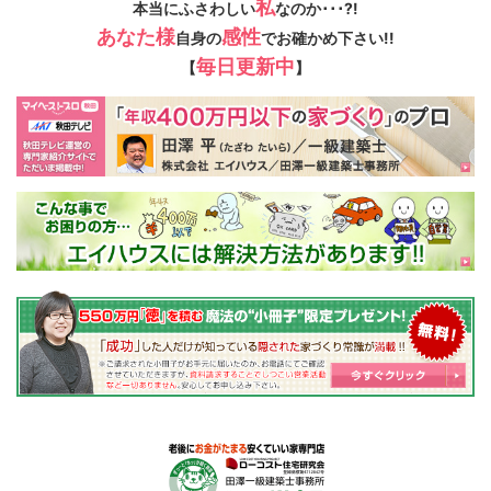
私
本当にふさわしい
なのか･･･?!
あなた様
感性
自身の
でお確かめ下さい!!
毎日更新中
【
】