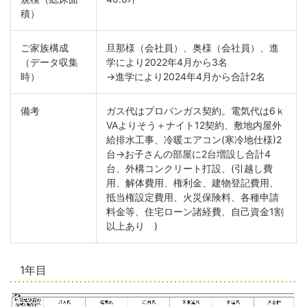
積）
ご家族構成
旦那様（会社員）、奥様（会社員）、進
（データ収集
学により2022年4月から3名
時）
→進学により2024年4月から合計2名
備考
ガス代はプロパンガス契約。電気代は6ｋ
VAよりそう＋ナイト12契約、敷地内屋外
給排水工事、冷暖エアコン(寒冷地仕様)2
台→お子さんの部屋に2台増設し合計4
台、外構コンクリート打設、(引越し費
用、解体費用、権利金、建物登記費用、
抵当権設定費用、火災保険料、各種申請
料金等、住宅ローン諸経費、自己資金1割
以上あり )
1年目