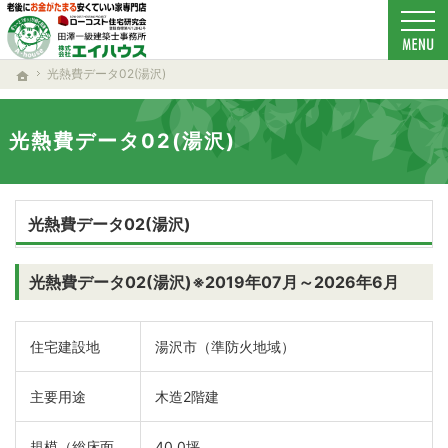
ローコスト住宅で耐震-省エネ重視の家をお探しのあなたへ、秋田・大仙・仙北・美郷・横
新築-注文住宅(秋田・大仙・仙北・美郷・横手・湯沢・由利本荘)なら当社の安くていい家
光熱費データ02(湯沢)
ホーム
光熱費データ02(湯沢)
光熱費データ02(湯沢)
光熱費データ02(湯沢)※2019年07月～2026年6月
住宅建設地
湯沢市（準防火地域）
主要用途
木造2階建
規模（総床面
40.0坪