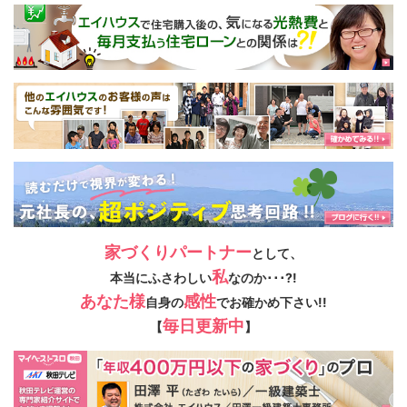
家づくりパートナー
として、
私
本当にふさわしい
なのか･･･?!
あなた様
感性
自身の
でお確かめ下さい!!
毎日更新中
【
】