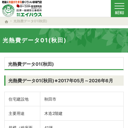
ローコスト住宅で耐震-省エネ重視の家をお探しのあなたへ、秋田・大仙・仙北・美郷・横
新築-注文住宅(秋田・大仙・仙北・美郷・横手・湯沢・由利本荘)なら当社の安くていい家
光熱費データ01(秋田)
ホーム
光熱費データ01(秋田)
光熱費データ01(秋田)
光熱費データ01(秋田)※2017年05月～2026年6月
住宅建設地
秋田市
主要用途
木造2階建
規模（総床面
41坪