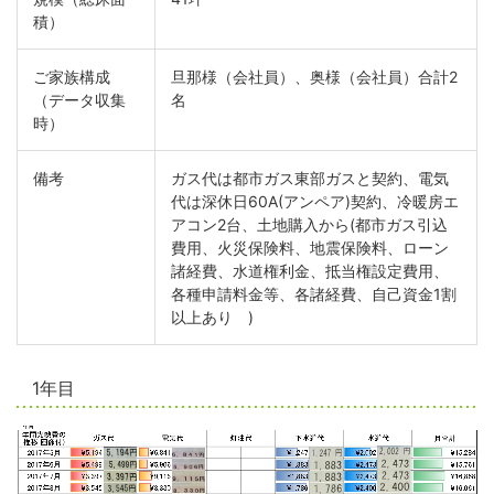
積）
ご家族構成
旦那様（会社員）、奥様（会社員）合計2
（データ収集
名
時）
備考
ガス代は都市ガス東部ガスと契約、電気
代は深休日60A(アンペア)契約、冷暖房エ
アコン2台、土地購入から(都市ガス引込
費用、火災保険料、地震保険料、ローン
諸経費、水道権利金、抵当権設定費用、
各種申請料金等、各諸経費、自己資金1割
以上あり )
1年目