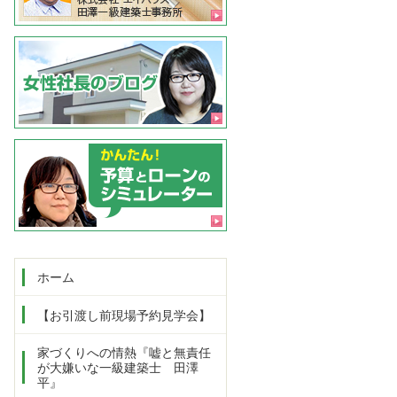
ホーム
【お引渡し前現場予約見学会】
家づくりへの情熱『嘘と無責任
が大嫌いな一級建築士 田澤
平』