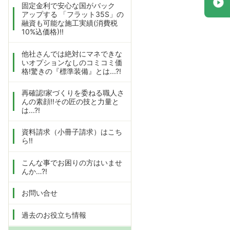
固定金利で安心な国がバック
アップする 「フラット35S」の
融資も可能な施工実績(消費税
10%込価格)!!
他社さんでは絶対にマネできな
いオプションなしのコミコミ価
格!驚きの『標準装備』とは...?!
再確認!家づくりを委ねる職人さ
んの素顔!!その匠の技と力量と
は...?!
資料請求（小冊子請求）はこち
ら!!
こんな事でお困りの方はいませ
んか…?!
お問い合せ
過去のお役立ち情報