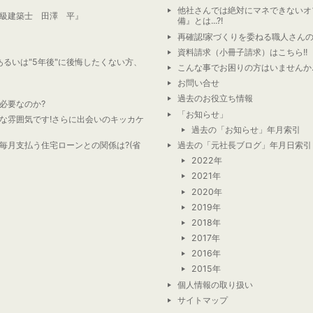
他社さんでは絶対にマネできないオ
級建築士 田澤 平』
備』とは...?!
再確認!家づくりを委ねる職人さんの素顔
資料請求（小冊子請求）はこちら!!
あるいは"5年後"に後悔したくない方、
こんな事でお困りの方はいませんか…
お問い合せ
過去のお役立ち情報
必要なのか?
「お知らせ」
な雰囲気です!さらに出会いのキッカケ
過去の「お知らせ」年月索引
毎月支払う住宅ローンとの関係は?(省
過去の「元社長ブログ」年月日索引
2022年
2021年
2020年
2019年
2018年
2017年
2016年
2015年
個人情報の取り扱い
サイトマップ