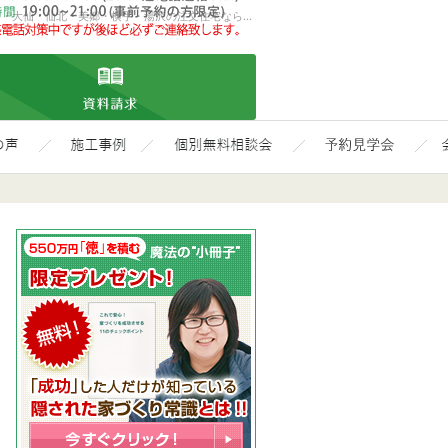
ローコスト住宅で耐震-省エネ重視の家をお探しのあなたへ、秋田・大仙・仙北・美郷・横手・湯沢の注文住宅ならお任せ下さい!
お問合せ
資料請求
責任が大嫌いな一級建築士』田澤 平の家づくりへの想い
どうして、一番初めに「個別無料相談会」が必要なのか?
イベント予約
固定金利で安心な国が
他
0187-88-1215
営業時
お問合せ
資料請求
8:00
間
～
19:00
(21:00
迄電話
連絡
OK!!)
面会時
間
19:00
～
21:00
(事前予
約の方
限定)