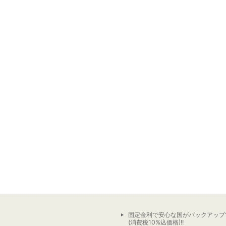
固定金利で安心な国がバックアップ
(消費税10%込価格)!!