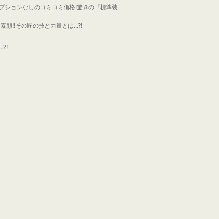
プションなしのコミコミ価格!驚きの『標準装
!!その匠の技と力量とは...?!
?!