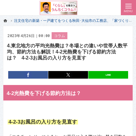
ローコスト住宅で耐震-省エネ重視の家をお探しのあなたへ、秋田・大仙・仙北・美郷・横手・湯沢
私（一級建築士）が気付いた 家づくりの失敗で後悔しない前情報｜秋田･大仙市のエイハウス
ホーム
注文住宅の新築・一戸建てをつくる秋田･大仙市の工務店、「家づくり」のプロだけが経験して知っている「くらし」に役立つうんちくコラム!!
ホーム
注文住宅の新築・一戸建てをつくる秋田･大仙市の工務店、「家づくり」のプロだけが経験して知っている「くらし」に役立つうんちくコラム!!
2023年4月26日｜00:00
コラム
4.東北地方の平均光熱費は？冬場との違いや世帯人数平
均、節約方法も解説！4-2光熱費を下げる節約方法
は？ 4-2-3お風呂の入り方を見直す
entry7925
シェア
entry7925
ポスト
4-2光熱費を下げる節約方法は？
4-2-3お風呂の入り方を見直す