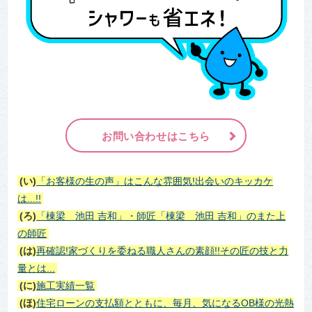
お問い合わせはこちら
(い)
「お客様の生の声」はこんな雰囲気!出会いのキッカケ
は...!!
(ろ)
「棟梁 池田 吉和」・師匠「棟梁 池田 吉和」のまた上
の師匠
(は)
再確認!家づくりを委ねる職人さんの素顔!!その匠の技と力
量とは...
(に)
施工実績一覧
(ほ)
住宅ローンの支払額とともに、毎月、気になるOB様の光熱