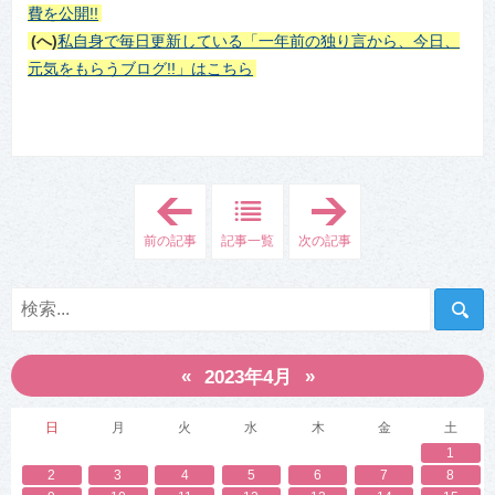
費を公開!!
(へ)
私自身で毎日更新している「一年前の独り言から、今日、
元気をもらうブログ!!」はこちら
「
「
4
4
.
.
前の記事
記事一覧
次の記事
東
東
北
北
地
地
方
方
の
の
平
平
均
均
光
光
«
»
熱
熱
2023年4月
費
費
は
は
？
？
日
月
火
水
木
金
土
冬
冬
1
場
場
と
と
2
3
4
5
6
7
8
の
の