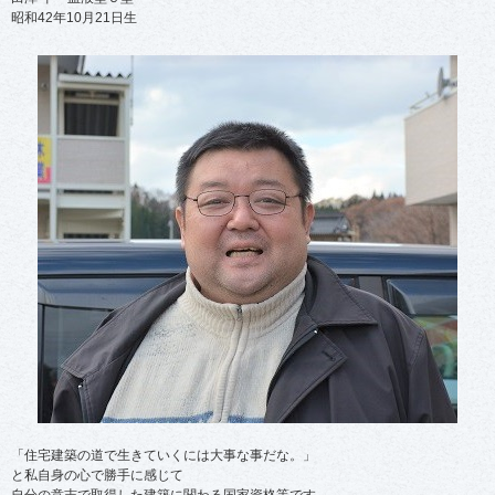
方
方
昭和42年10月21日生
法
法
は
は
？
？
4
4
-
-
2
2
-
-
2
4
電
料
化
理
製
の
品
仕
の
方
使
を
い
変
方
え
を
る
見
」
直
す
」
「住宅建築の道で生きていくには大事な事だな。」
と私自身の心で勝手に感じて
自分の意志で取得した建築に関わる国家資格等です。