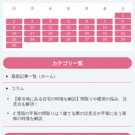
日
月
火
水
木
金
土
1
2
3
4
5
6
7
8
9
10
11
12
13
14
15
16
17
18
19
20
21
22
23
24
25
26
27
28
29
30
カテゴリ一覧
最新記事一覧（ホーム）
コラム
【寒冷地にある住宅の特徴を解説】間取りや暖房の悩み、注
意点を解消！
2.雪国の平屋の間取りは？建てる際の注意点や平屋に合う屋
根の特徴を解説