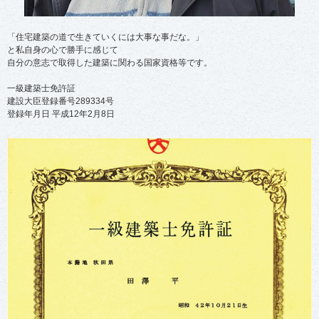
「住宅建築の道で生きていくには大事な事だな。」
と私自身の心で勝手に感じて
自分の意志で取得した建築に関わる国家資格等です。
一級建築士免許証
建設大臣登録番号289334号
登録年月日 平成12年2月8日