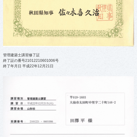
管理建築士講習修了証
終了証の番号21012210601006号
終了年月日 平成22年12月21日