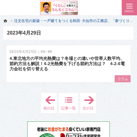
ローコスト住宅で耐震-省エネ重視の家をお探しのあなたへ、秋田・大仙・仙北・美郷・横手・湯沢
私（一級建築士）が気付いた 家づくりの失敗で後悔しない前情報｜秋田･大仙市のエイハウス
ホーム
注文住宅の新築・一戸建てをつくる秋田･大仙市の工務店、「家づくり」のプロだけが経験して知っている「くらし」に役立つうんちくコラム!!
ホーム
注文住宅の新築・一戸建てをつくる秋田･大仙市の工務店、「家づくり」のプロだけが経験して知っている「くらし」に役立つうんちくコラム!!
2023年4月29日
2023年4月29日｜00:00
4.東北地方の平均光熱費は？冬場との違いや世帯人数平均、
節約方法も解説！4-2光熱費を下げる節約方法は？ 4-2-6電
力会社を切り替える
コラム
「
「
2
2
0
0
前の日
記事一覧
次の日
2
2
3
3
年
年
4
4
月
月
2
3
8
0