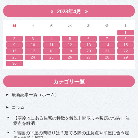
均
均
光
光
«
»
熱
熱
2023年4月
費
費
は
は
？
？
日
月
火
水
木
金
土
冬
冬
1
場
場
と
と
2
3
4
5
6
7
8
の
の
9
10
11
12
13
14
15
違
違
16
17
18
19
20
21
22
い
い
や
や
23
24
25
26
27
28
29
世
世
30
帯
帯
人
人
数
数
平
平
カテゴリ一覧
均
均
、
、
節
節
最新記事一覧（ホーム）
約
約
方
方
コラム
法
法
も
も
解
解
【寒冷地にある住宅の特徴を解説】間取りや暖房の悩み、注
説
説
意点を解消！
！
！
4
4
2.雪国の平屋の間取りは？建てる際の注意点や平屋に合う屋
-
-
根の特徴を解説