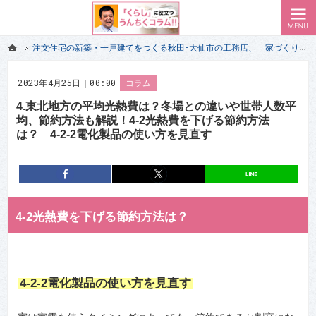
ローコスト住宅で耐震-省エネ重視の家をお探しのあなたへ、秋田・大仙・仙北・美郷・横手・湯沢
私（一級建築士）が気付いた 家づくりの失敗で後悔しない前情報｜秋田･大仙市のエイハウス
ホーム
注文住宅の新築・一戸建てをつくる秋田･大仙市の工務店、「家づくり」のプロだけが経験して知っている「くらし」に役立つうんちくコラム!!
ホーム
注文住宅の新築・一戸建てをつくる秋田･大仙市の工務店、「家づくり」のプロだけが経験して知っている「くらし」に役立つうんちくコラム!!
2023年4月25日｜00:00
コラム
4.東北地方の平均光熱費は？冬場との違いや世帯人数平
均、節約方法も解説！4-2光熱費を下げる節約方法
は？ 4-2-2電化製品の使い方を見直す
entry7924
シェア
entry7924
ポスト
4-2光熱費を下げる節約方法は？
4-2-2電化製品の使い方を見直す