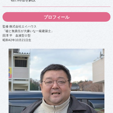
2
2
光
光
熱
熱
費
費
プロフィール
を
を
下
下
げ
げ
監修 株式会社エイハウス
る
る
「嘘と無責任が大嫌いな一級建築士」
節
節
田澤 平 血液型Ｏ型
約
約
方
方
昭和42年10月21日生
法
法
は
は
？
？
4
4
-
-
2
2
-
-
1
3
古
お
い
風
家
呂
電
の
を
入
買
り
い
方
換
を
え
見
る
直