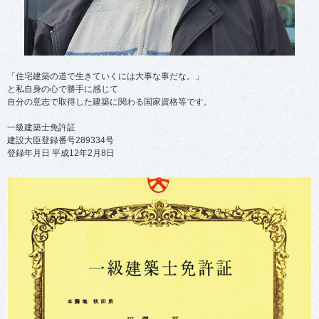
」
す
」
「住宅建築の道で生きていくには大事な事だな。」
と私自身の心で勝手に感じて
自分の意志で取得した建築に関わる国家資格等です。
一級建築士免許証
建設大臣登録番号289334号
登録年月日 平成12年2月8日