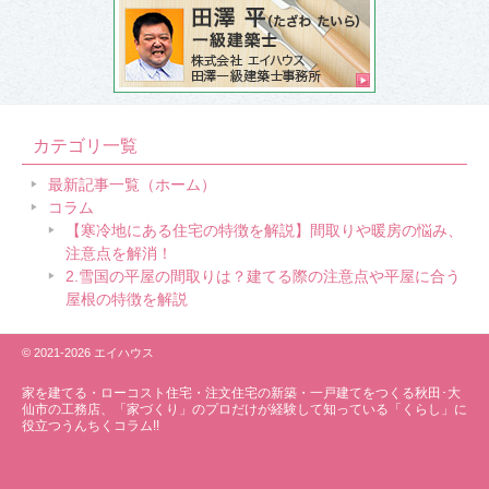
カテゴリ一覧
最新記事一覧（ホーム）
コラム
【寒冷地にある住宅の特徴を解説】間取りや暖房の悩み、
注意点を解消！
2.雪国の平屋の間取りは？建てる際の注意点や平屋に合う
屋根の特徴を解説
© 2021-2026 エイハウス
家を建てる・ローコスト住宅・
注文住宅の新築・一戸建てをつくる秋田･大
仙市の工務店、「家づくり」のプロだけが経験して知っている「くらし」に
役立つうんちくコラム!!