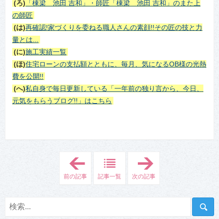
(ろ)
「棟梁 池田 吉和」・師匠「棟梁 池田 吉和」のまた上
の師匠
(は)
再確認!家づくりを委ねる職人さんの素顔!!その匠の技と力
量とは...
(に)
施工実績一覧
(ほ)
住宅ローンの支払額とともに、毎月、気になるOB様の光熱
費を公開!!
(へ)
私自身で毎日更新している「一年前の独り言から、今日、
元気をもらうブログ!!」はこちら
「
「
4
4
.
.
前の記事
記事一覧
次の記事
東
東
北
北
地
地
方
方
の
の
平
平