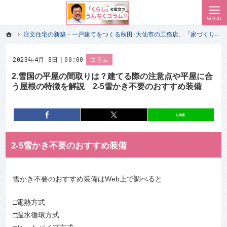
ローコスト住宅で耐震-省エネ重視の家をお探しのあなたへ、秋田・大仙・仙北・美郷・横手・湯沢
私（一級建築士）が気付いた 家づくりの失敗で後悔しない前情報｜秋田･大仙市のエイハウス
ホーム
注文住宅の新築・一戸建てをつくる秋田･大仙市の工務店、「家づくり」のプロだけが経験して知っている「くらし」に役立つうんちくコラム!!
ホーム
注文住宅の新築・一戸建てをつくる秋田･大仙市の工務店、「家づくり」のプロだけが経験して知っている「くらし」に役立つうんちくコラム!!
2023年4月 3日｜00:00
コラム
2.雪国の平屋の間取りは？建てる際の注意点や平屋に合
う屋根の特徴を解説 2-5雪かき不要のおすすめ装備
entry7893
シェア
entry7893
ポスト
2-5雪かき不要のおすすめ装備
雪かき不要のおすすめ装備はWeb上で調べると
□電熱方式
□温水循環方式