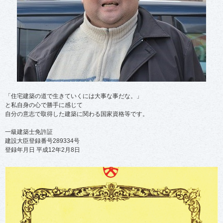
房
は
？
」
「住宅建築の道で生きていくには大事な事だな。」
と私自身の心で勝手に感じて
自分の意志で取得した建築に関わる国家資格等です。
一級建築士免許証
建設大臣登録番号289334号
登録年月日 平成12年2月8日