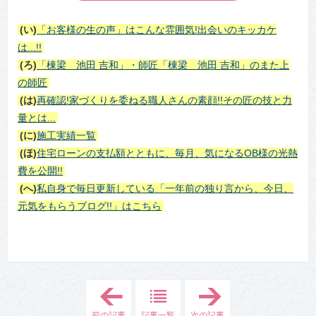
(い)
「お客様の生の声」はこんな雰囲気!出会いのキッカケ
は...!!
(ろ)
「棟梁 池田 吉和」・師匠「棟梁 池田 吉和」のまた上
の師匠
(は)
再確認!家づくりを委ねる職人さんの素顔!!その匠の技と力
量とは...
(に)
施工実績一覧
(ほ)
住宅ローンの支払額とともに、毎月、気になるOB様の光熱
費を公開!!
(へ)
私自身で毎日更新している「一年前の独り言から、今日、
元気をもらうブログ!!」はこちら
「
「
2
2
.
.
前の記事
記事一覧
次の記事