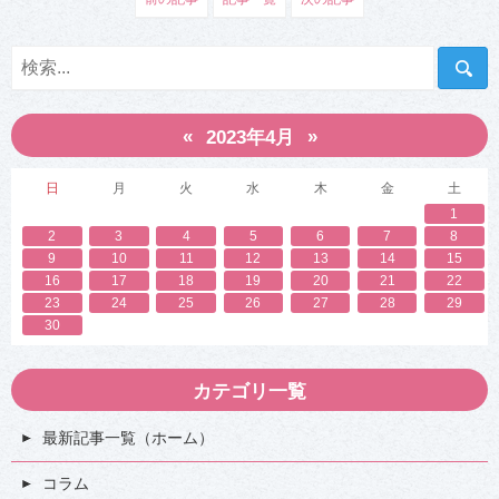
雪
雪
国
国
の
の
平
平
屋
屋
の
の
間
間
取
取
«
»
り
り
2023年4月
は
は
？
？
建
建
日
月
火
水
木
金
土
て
て
1
る
る
際
際
2
3
4
5
6
7
8
の
の
9
10
11
12
13
14
15
注
注
16
17
18
19
20
21
22
意
意
点
点
23
24
25
26
27
28
29
や
や
30
平
平
屋
屋
に
に
合
合
カテゴリ一覧
う
う
屋
屋
根
根
最新記事一覧（ホーム）
の
の
特
特
コラム
徴
徴