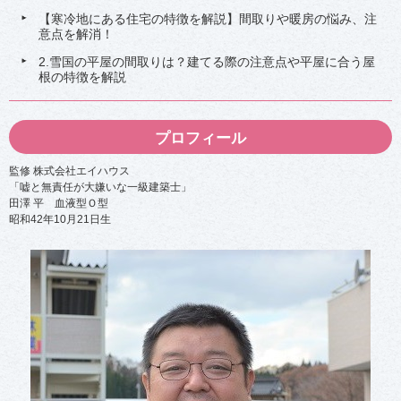
を
を
解
解
【寒冷地にある住宅の特徴を解説】間取りや暖房の悩み、注
説
説
意点を解消！
2
2
2.雪国の平屋の間取りは？建てる際の注意点や平屋に合う屋
-
-
根の特徴を解説
4
6
雪
雪
国
国
の
平
プロフィール
屋
屋
根
に
の
お
監修 株式会社エイハウス
形
す
「嘘と無責任が大嫌いな一級建築士」
状
す
田澤 平 血液型Ｏ型
は
め
？
の
昭和42年10月21日生
間
2
取
-
り
4
は
-
？
3
耐
2
雪
-
タ
6
イ
-
プ
1
」
床
暖