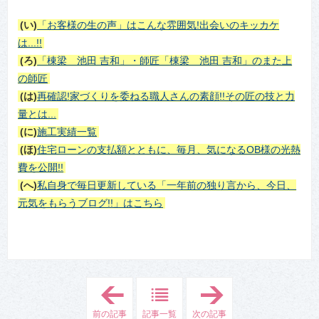
(い)
「お客様の生の声」はこんな雰囲気!出会いのキッカケ
は...!!
(ろ)
「棟梁 池田 吉和」・師匠「棟梁 池田 吉和」のまた上
の師匠
(は)
再確認!家づくりを委ねる職人さんの素顔!!その匠の技と力
量とは...
(に)
施工実績一覧
(ほ)
住宅ローンの支払額とともに、毎月、気になるOB様の光熱
費を公開!!
(へ)
私自身で毎日更新している「一年前の独り言から、今日、
元気をもらうブログ!!」はこちら
「
「
4
4
.
.
前の記事
記事一覧
次の記事
東
東