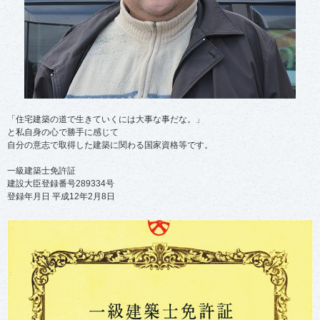
切
り
替
え
る
」
「住宅建築の道で生きていくには大事な事だな。」
と私自身の心で勝手に感じて
自分の意志で取得した建築に関わる国家資格等です。
一級建築士免許証
建設大臣登録番号289334号
登録年月日 平成12年2月8日