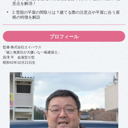
意点を解消！
解
解
説
説
！
！
2.雪国の平屋の間取りは？建てる際の注意点や平屋に合う屋
4
4
根の特徴を解説
-
-
2
4
光
東
熱
北
プロフィール
費
地
を
方
下
で
監修 株式会社エイハウス
げ
光
「嘘と無責任が大嫌いな一級建築士」
る
熱
田澤 平 血液型Ｏ型
節
費
昭和42年10月21日生
約
が
方
安
法
い
は
お
？
す
す
4
め
-
の
2
電
-
力
7
会
ガ
社
ス
5
会
選
社
」
を