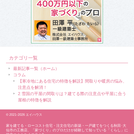
カテゴリ一覧
最新記事一覧（ホーム）
コラム
【寒冷地にある住宅の特徴を解説】間取りや暖房の悩み、
注意点を解消！
2.雪国の平屋の間取りは？建てる際の注意点や平屋に合う
屋根の特徴を解説
© 2021-2026 エイハウス
家を建てる・ローコスト住宅・
注文住宅の新築・一戸建てをつくる秋田･大
仙市の工務店、「家づくり」のプロだけが経験して知っている「くらし」に