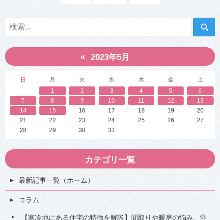
北
北
地
地
方
方
の
の
平
平
均
均
光
光
«
熱
熱
2023年5月
費
費
は
は
？
？
日
月
火
水
木
金
土
冬
冬
1
2
3
4
5
6
場
場
と
と
7
8
9
10
11
12
13
の
の
14
15
16
17
18
19
20
違
違
21
22
23
24
25
26
27
い
い
や
や
28
29
30
31
世
世
帯
帯
人
人
カテゴリ一覧
数
数
平
平
均
均
最新記事一覧（ホーム）
、
、
節
節
約
約
コラム
方
方
法
法
【寒冷地にある住宅の特徴を解説】間取りや暖房の悩み、注
も
も