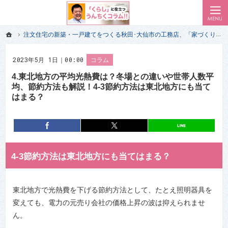
ローコスト住宅で耐震-省エネ重視の家をお探しのあなたへ、秋田・大仙・仙北・美郷・横手・湯沢
私（一級建築士）が気付いた 家づくりの失敗で後悔しない前情報｜秋田･大仙市のエイハウス
ホーム
注文住宅の新築・一戸建てをつくる秋田･大仙市の工務店、「家づくり」のプロだけが経験して知っている「くらし」に役立つうんちくコラム!!
ホーム
注文住宅の新築・一戸建てをつくる秋田･大仙市の工務店、「家づくり」のプロだけが経験して知っている「くらし」に役立つうんちくコラム!!
2023年5月 1日｜00:00
コラム
4.東北地方の平均光熱費は？冬場との違いや世帯人数平
均、節約方法も解説！4-3節約方法は東北地方にも当て
はまる？
entry7930
シェア
entry7930
ポスト
4-3節約方法は東北地方にも当てはまる？
東北地方で光熱費を下げる節約方法として、たとえ照明器具を
変えても、電力の元売り会社の価格上昇の波は抑えられませ
ん。