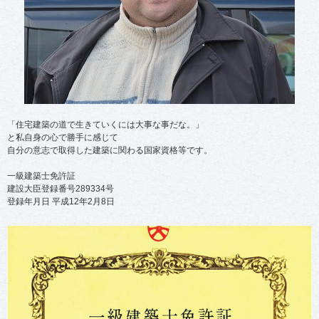
「住宅建築の道で生きていくには大事な事だな。」
と私自身の心で勝手に感じて
自分の意志で取得した建築に関わる国家資格等です。
一級建築士免許証
建設大臣登録番号289334号
登録年月日 平成12年2月8日