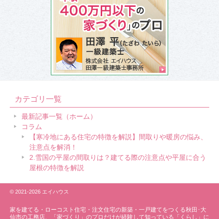
カテゴリ一覧
最新記事一覧（ホーム）
コラム
【寒冷地にある住宅の特徴を解説】間取りや暖房の悩み、
注意点を解消！
2.雪国の平屋の間取りは？建てる際の注意点や平屋に合う
屋根の特徴を解説
© 2021-2026 エイハウス
家を建てる・ローコスト住宅・
注文住宅の新築・一戸建てをつくる秋田･大
仙市の工務店、「家づくり」のプロだけが経験して知っている「くらし」に