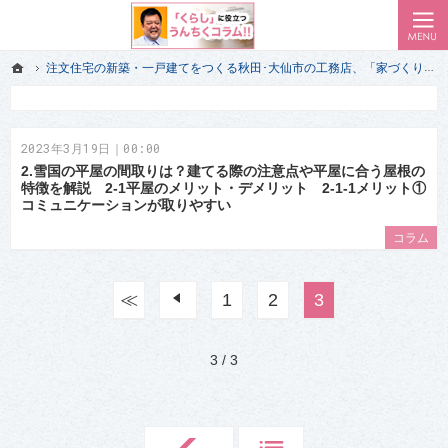
ローコスト住宅で耐震-省エネ重視の家をお探しのあなたへ、秋田・大仙・仙北・美郷・横手・湯沢
私（一級建築士）が気付いた 家づくりの失敗で後悔しない前情報｜秋田･大仙市のエイハウス
ホーム
注文住宅の新築・一戸建てをつくる秋田･大仙市の工務店、「家づくり」のプロだけが経験して知っている「くらし」に役立つうんちくコラム!!
ホーム
注文住宅の新築・一戸建てをつくる秋田･大仙市の工務店、「家づくり」のプロだけが経験して知っている「くらし」に役立つうんちくコラム!!
2023年3月19日｜00:00
2.雪国の平屋の間取りは？建てる際の注意点や平屋に合う屋根の
特徴を解説 2-1平屋のメリット・デメリット 2-1-1メリット①
コミュニケーションが取りやすい
コラム
≪
前へ
1
2
3
3 / 3
「