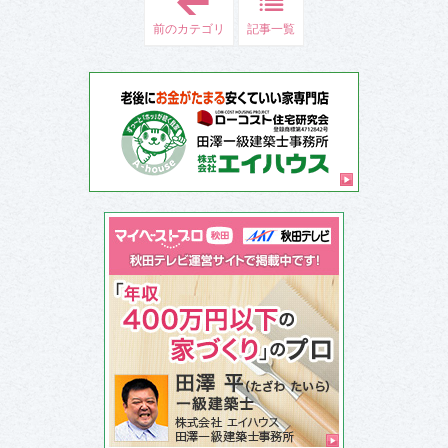
【
寒
前のカテゴリ
記事一覧
冷
地
に
あ
る
住
宅
の
特
徴
を
解
説
】
間
取
り
や
暖
房
の
悩
み
、
注
意
点
を