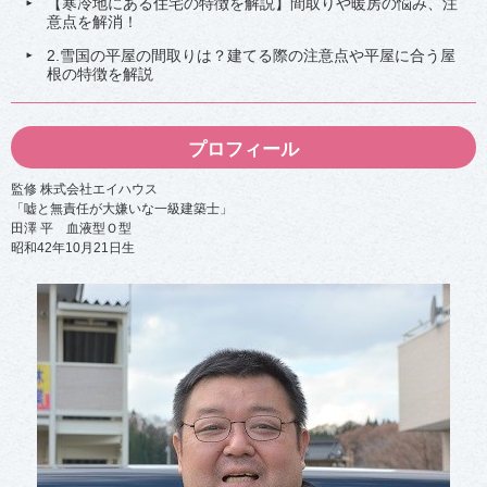
【寒冷地にある住宅の特徴を解説】間取りや暖房の悩み、注
意点を解消！
2.雪国の平屋の間取りは？建てる際の注意点や平屋に合う屋
根の特徴を解説
プロフィール
監修 株式会社エイハウス
「嘘と無責任が大嫌いな一級建築士」
田澤 平 血液型Ｏ型
昭和42年10月21日生